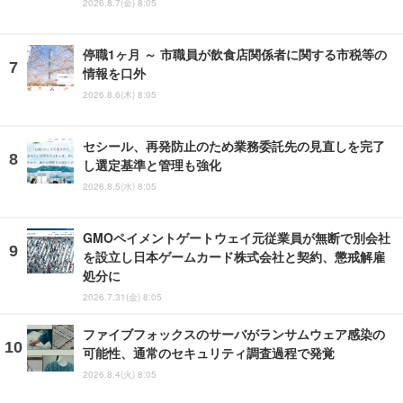
2026.8.7(金) 8:05
停職1ヶ月 ～ 市職員が飲食店関係者に関する市税等の
情報を口外
2026.8.6(木) 8:05
セシール、再発防止のため業務委託先の見直しを完了
し選定基準と管理も強化
2026.8.5(水) 8:05
GMOペイメントゲートウェイ元従業員が無断で別会社
を設立し日本ゲームカード株式会社と契約、懲戒解雇
処分に
2026.7.31(金) 8:05
ファイブフォックスのサーバがランサムウェア感染の
可能性、通常のセキュリティ調査過程で発覚
2026.8.4(火) 8:05