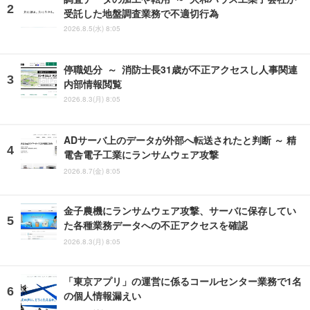
受託した地盤調査業務で不適切行為
2026.8.5(水) 8:05
停職処分 ～ 消防士長31歳が不正アクセスし人事関連
内部情報閲覧
2026.8.3(月) 8:05
ADサーバ上のデータが外部へ転送されたと判断 ～ 精
電舎電子工業にランサムウェア攻撃
2026.8.7(金) 8:05
金子農機にランサムウェア攻撃、サーバに保存してい
た各種業務データへの不正アクセスを確認
2026.8.3(月) 8:05
「東京アプリ」の運営に係るコールセンター業務で1名
の個人情報漏えい