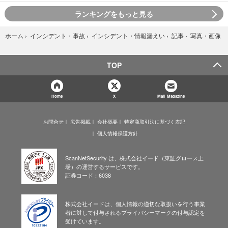
ランキングをもっと見る
写真・画像
ホーム
›
インシデント・事故
›
インシデント・情報漏えい
›
記事
›
TOP
Home
X
Mail Magazine
お問合せ
広告掲載
会社概要
特定商取引法に基づく表記
個人情報保護方針
ScanNetSecurity は、株式会社イード（東証グロース上
場）の運営するサービスです。
証券コード：6038
株式会社イードは、個人情報の適切な取扱いを行う事業
者に対して付与されるプライバシーマークの付与認定を
受けています。