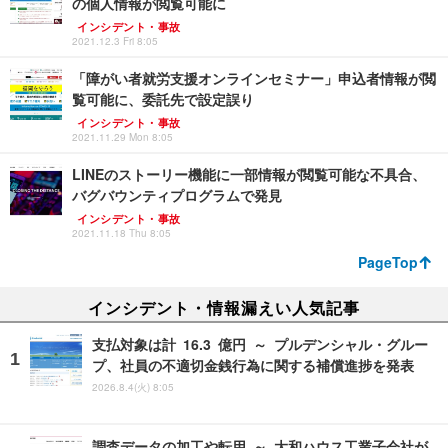
の個人情報が閲覧可能に
インシデント・事故
2021.12.3 Fri 8:05
「障がい者就労支援オンラインセミナー」申込者情報が閲
覧可能に、委託先で設定誤り
インシデント・事故
2021.11.29 Mon 8:05
LINEのストーリー機能に一部情報が閲覧可能な不具合、
バグバウンティプログラムで発見
インシデント・事故
2021.11.18 Thu 8:05
PageTop
インシデント・情報漏えい人気記事
支払対象は計 16.3 億円 ～ プルデンシャル・グルー
プ、社員の不適切金銭行為に関する補償進捗を発表
2026.8.4(火) 8:05
調査データの加工や転用 ～ 大和ハウス工業子会社が