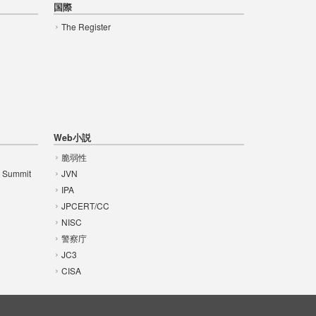
国際
The Register
Web小説
脆弱性
t Summit
JVN
IPA
JPCERT/CC
NISC
警察庁
JC3
CISA