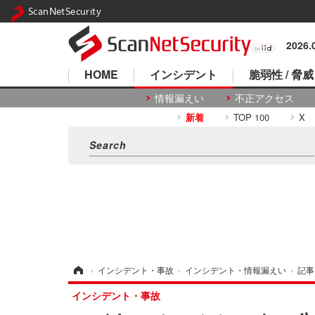
ScanNetSecurity
2026
HOME
インシデント
脆弱性 / 脅威
情報漏えい
不正アクセス
新着
TOP 100
X
ホーム
›
インシデント・事故
›
インシデント・情報漏えい
›
記事
インシデント・事故