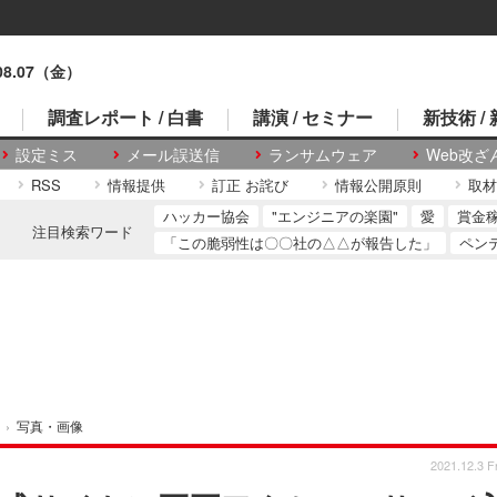
.08.07（金）
調査レポート / 白書
講演 / セミナー
新技術 /
設定ミス
メール誤送信
ランサムウェア
Web改ざ
RSS
情報提供
訂正 お詫び
情報公開原則
取材
ハッカー協会
"エンジニアの楽園"
愛
賞金
注目検索ワード
「この脆弱性は〇〇社の△△が報告した」
ペン
›
写真・画像
2021.12.3 Fr