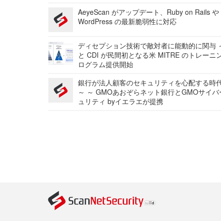
AeyeScan がアップデート、Ruby on Rails や
WordPress の最新脆弱性に対応
ディセプション技術で敵対者に能動的に関与 ～
と CDI が民間初となる米 MITRE のトレーニ
ログラム提供開始
銀行が法人顧客のセキュリティを心配する時
～ ～ GMOあおぞらネット銀行とGMOサイ
ュリティ byイエラエが提携