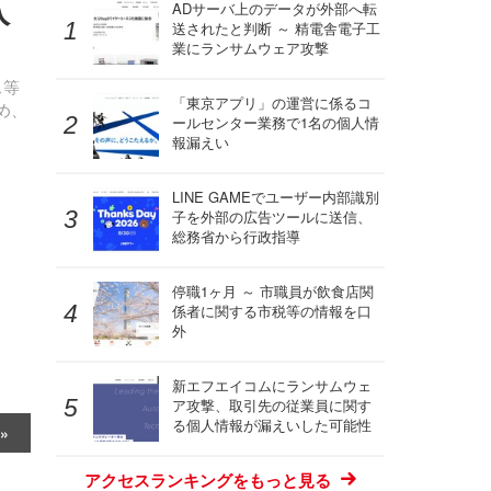
入
ADサーバ上のデータが外部へ転
送されたと判断 ～ 精電舎電子工
業にランサムウェア攻撃
ス等
「東京アプリ」の運営に係るコ
め、
ールセンター業務で1名の個人情
報漏えい
LINE GAMEでユーザー内部識別
子を外部の広告ツールに送信、
総務省から行政指導
停職1ヶ月 ～ 市職員が飲食店関
係者に関する市税等の情報を口
外
新エフエイコムにランサムウェ
ア攻撃、取引先の従業員に関す
る個人情報が漏えいした可能性
アクセスランキングをもっと見る