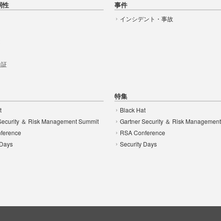
弱性
事件
インシデント・事故
t
 検証
特集
t
Black Hat
Security ＆ Risk Management Summit
Gartner Security ＆ Risk Managemen
ference
RSA Conference
 Days
Security Days