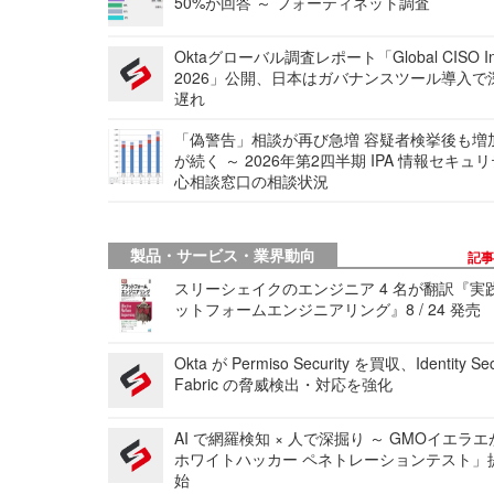
50%が回答 ～ フォーティネット調査
Oktaグローバル調査レポート「Global CISO Ins
2026」公開、日本はガバナンスツール導入で
遅れ
「偽警告」相談が再び急増 容疑者検挙後も増
が続く ～ 2026年第2四半期 IPA 情報セキュ
心相談窓口の相談状況
製品・サービス・業界動向
記
スリーシェイクのエンジニア 4 名が翻訳『実
ットフォームエンジニアリング』8 / 24 発売
Okta が Permiso Security を買収、Identity Sec
Fabric の脅威検出・対応を強化
AI で網羅検知 × 人で深掘り ～ GMOイエラエ
ホワイトハッカー ペネトレーションテスト」
始