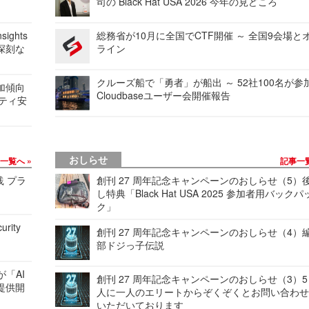
司の Black Hat USA 2026 今年の見どころ
ights
総務省が10月に全国でCTF開催 ～ 全国9会場と
深刻な
ライン
クルーズ船で「勇者」が船出 ～ 52社100名が参
加傾向
Cloudbaseユーザー会開催報告
リティ安
おしらせ
事一覧へ
記事一
践 プラ
創刊 27 周年記念キャンペーンのおしらせ（5）
し特典「Black Hat USA 2025 参加者用バックパ
ク」
urity
創刊 27 周年記念キャンペーンのおしらせ（4）
部ドジっ子伝説
が「AI
創刊 27 周年記念キャンペーンのおしらせ（3）5
提供開
人に一人のエリートからぞくぞくとお問い合わ
いただいております