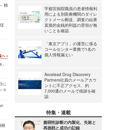
～ 精
宇都宮病院職員の患者情報利
用による別医療機関のダイレ
クトメール郵送、調査の結果
の従
直接的金銭的利益の受領が無
いことを確認
「東京アプリ」の運営に係る
コールセンター業務で1名の
個人情報漏えい
覧へ
a」
Axcelead Drug Discovery
Partners社員のメールアカウ
1日に
ントに不正アクセス、約
ショ
7,000通のメールで痕跡を確
認
n
特集・連載
脆弱性診断の内製化、失敗と
飼裕
再挑戦と成功の記録