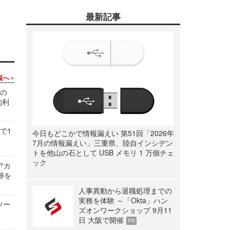
最新記事
覧へ
関の
的利
で1
今日もどこかで情報漏えい 第51回「2026年
7月の情報漏えい」三重県、陸自インシデン
トを他山の石として USB メモリ 1 万個チェ
ック
ルアカ
跡を
人事異動から退職処理までの
実務を体験 ～「Okta」ハン
ツー
ズオンワークショップ 9月11
日 大阪で開催
PR