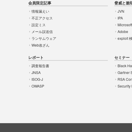
会員限定記事
脅威と脆
情報漏えい
JVN
不正アクセス
IPA
設定ミス
Microsof
メール誤送信
Adobe
ランサムウェア
exploit
Web改ざん
レポート
セミナー
調査報告書
Black Ha
JNSA
Gartner 
ISOG-J
RSA Con
OWASP
Security