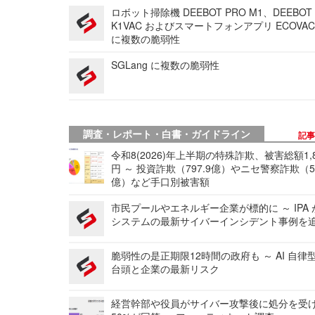
ロボット掃除機 DEEBOT PRO M1、DEEBOT
K1VAC およびスマートフォンアプリ ECOVAC
に複数の脆弱性
SGLang に複数の脆弱性
調査・レポート・白書・ガイドライン
記
令和8(2026)年上半期の特殊詐欺、被害総額1,
円 ～ 投資詐欺（797.9億）やニセ警察詐欺（50
億）など手口別被害額
市民プールやエネルギー企業が標的に ～ IPA
システムの最新サイバーインシデント事例を
脆弱性の是正期限12時間の政府も ～ AI 自律
台頭と企業の最新リスク
経営幹部や役員がサイバー攻撃後に処分を受