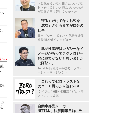
内製化支援の取り組みについて取
材させて欲しいと頼んでいたのだ
が毎回返事は芳しくなかった
オン
「守る」だけでなくお客を
「成功」させるまでが自分の
加、
仕事
日本プルーフポイント 代表取締役
社長 野村健インタビュー
「脆弱性管理はレガシーなイ
メージがあってテクノロジー
的に魅力がないと思いました
覧へ
（阿部）」
後出
Tenable 阿部淳平が語るエクスポ
ッ
ージャーマネジメント
「これってゼロトラストな
編集
の？」と思ったら読むべき
ID 起点の “ HENNGE流 ” ゼロトラ
ストここに爆誕
 万
自動車部品メーカー
せを
NITTAN、決算開示目前にラ