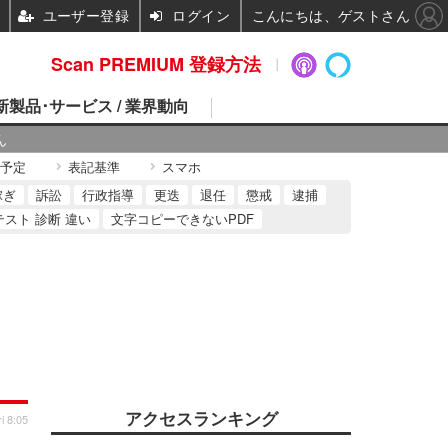
ユーザー登録
ログイン
こんにちは、ゲストさん
Scan PREMIUM 登録方法
 新製品･サービス / 業界動向
ん
予定
表記基準
スマホ
稼ぎ
訴訟
行政指導
更迭
退任
懲戒
逮捕
テスト 診断 違い
文字コピーできないPDF
アクセスランキング
i 8:05