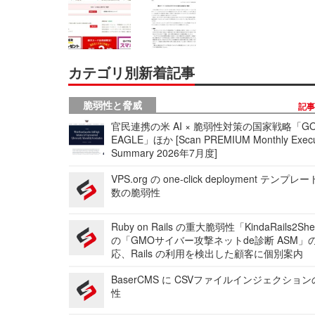
カテゴリ別新着記事
脆弱性と脅威
記
官民連携の米 AI × 脆弱性対策の国家戦略「GO
EAGLE」ほか [Scan PREMIUM Monthly Execu
Summary 2026年7月度]
VPS.org の one-click deployment テンプ
数の脆弱性
Ruby on Rails の重大脆弱性「KindaRails2Sh
の「GMOサイバー攻撃ネットde診断 ASM」
応、Rails の利用を検出した顧客に個別案内
BaserCMS に CSVファイルインジェクショ
性