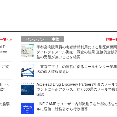
インシデント・事故
事一覧へ
記事一
LD
宇都宮病院職員の患者情報利用による別医療機
tive
ダイレクトメール郵送、調査の結果 直接的金銭
益の受領が無いことを確認
レートに複
「東京アプリ」の運営に係るコールセンター業務
名の個人情報漏えい
ell」へ
Axcelead Drug Discovery Partners社員のメー
の対
ウントに不正アクセス、約7,000通のメールで痕
確認
ンの脆弱
LINE GAMEでユーザー内部識別子を外部の広告
ルに送信、総務省から行政指導