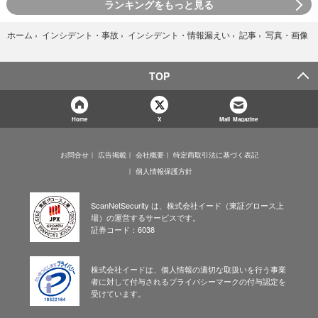
ランキングをもっと見る
写真・画像
ホーム
›
インシデント・事故
›
インシデント・情報漏えい
›
記事
›
TOP
Home
X
Mail Magazine
お問合せ
広告掲載
会社概要
特定商取引法に基づく表記
個人情報保護方針
ScanNetSecurity は、株式会社イード（東証グロース上
場）の運営するサービスです。
証券コード：6038
株式会社イードは、個人情報の適切な取扱いを行う事業
者に対して付与されるプライバシーマークの付与認定を
受けています。