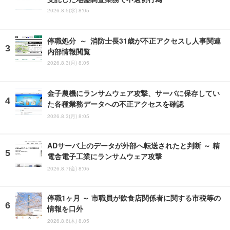
2026.8.5(水) 8:05
停職処分 ～ 消防士長31歳が不正アクセスし人事関連
内部情報閲覧
2026.8.3(月) 8:05
金子農機にランサムウェア攻撃、サーバに保存してい
た各種業務データへの不正アクセスを確認
2026.8.3(月) 8:05
ADサーバ上のデータが外部へ転送されたと判断 ～ 精
電舎電子工業にランサムウェア攻撃
2026.8.7(金) 8:05
停職1ヶ月 ～ 市職員が飲食店関係者に関する市税等の
情報を口外
2026.8.6(木) 8:05