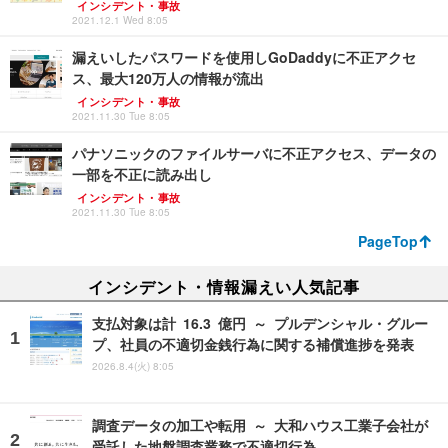
インシデント・事故
2021.12.1 Wed 8:05
漏えいしたパスワードを使用しGoDaddyに不正アクセ
ス、最大120万人の情報が流出
インシデント・事故
2021.11.30 Tue 8:05
パナソニックのファイルサーバに不正アクセス、データの
一部を不正に読み出し
インシデント・事故
2021.11.30 Tue 8:05
PageTop
インシデント・情報漏えい人気記事
支払対象は計 16.3 億円 ～ プルデンシャル・グルー
プ、社員の不適切金銭行為に関する補償進捗を発表
2026.8.4(火) 8:05
調査データの加工や転用 ～ 大和ハウス工業子会社が
受託した地盤調査業務で不適切行為