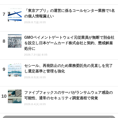
「東京アプリ」の運営に係るコールセンター業務で1名
の個人情報漏えい
2026.8.7(金) 8:05
GMOペイメントゲートウェイ元従業員が無断で別会社
を設立し日本ゲームカード株式会社と契約、懲戒解雇
処分に
2026.7.31(金) 8:05
セシール、再発防止のため業務委託先の見直しを完了
し選定基準と管理も強化
2026.8.5(水) 8:05
ファイブフォックスのサーバがランサムウェア感染の
可能性、通常のセキュリティ調査過程で発覚
2026.8.4(火) 8:05