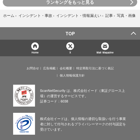
ランキングをもっと見る
写真・画像
ホーム
›
インシデント・事故
›
インシデント・情報漏えい
›
記事
›
TOP
Home
X
Mail Magazine
お問合せ
広告掲載
会社概要
特定商取引法に基づく表記
個人情報保護方針
ScanNetSecurity は、株式会社イード（東証グロース上
場）の運営するサービスです。
証券コード：6038
株式会社イードは、個人情報の適切な取扱いを行う事業
者に対して付与されるプライバシーマークの付与認定を
受けています。