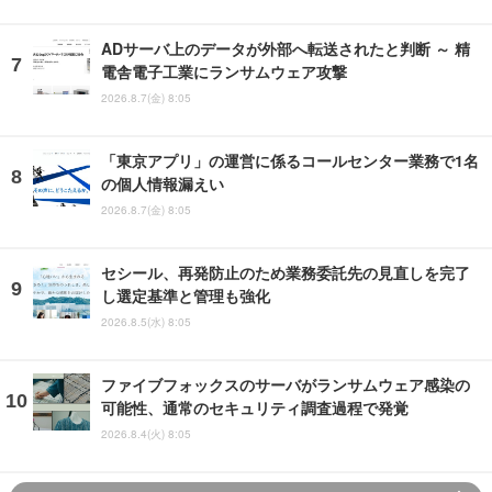
ADサーバ上のデータが外部へ転送されたと判断 ～ 精
電舎電子工業にランサムウェア攻撃
2026.8.7(金) 8:05
「東京アプリ」の運営に係るコールセンター業務で1名
の個人情報漏えい
2026.8.7(金) 8:05
セシール、再発防止のため業務委託先の見直しを完了
し選定基準と管理も強化
2026.8.5(水) 8:05
ファイブフォックスのサーバがランサムウェア感染の
可能性、通常のセキュリティ調査過程で発覚
2026.8.4(火) 8:05