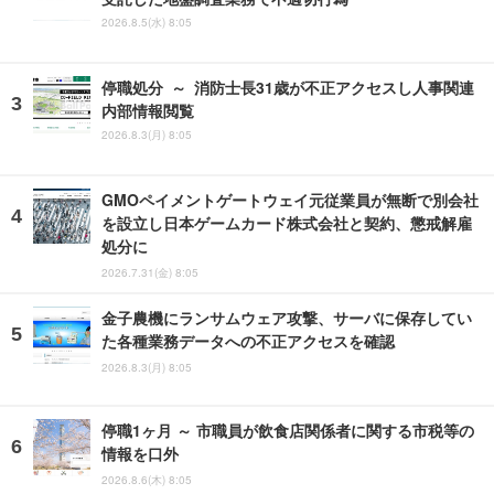
2026.8.5(水) 8:05
停職処分 ～ 消防士長31歳が不正アクセスし人事関連
内部情報閲覧
2026.8.3(月) 8:05
GMOペイメントゲートウェイ元従業員が無断で別会社
を設立し日本ゲームカード株式会社と契約、懲戒解雇
処分に
2026.7.31(金) 8:05
金子農機にランサムウェア攻撃、サーバに保存してい
た各種業務データへの不正アクセスを確認
2026.8.3(月) 8:05
停職1ヶ月 ～ 市職員が飲食店関係者に関する市税等の
情報を口外
2026.8.6(木) 8:05