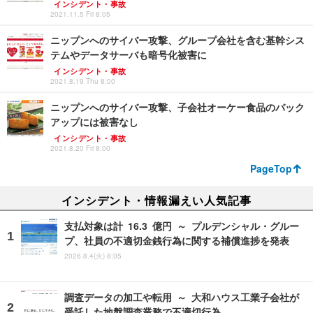
インシデント・事故
2021.11.5 Fri 8:05
ニップンへのサイバー攻撃、グループ会社を含む基幹シス
テムやデータサーバも暗号化被害に
インシデント・事故
2021.8.19 Thu 8:00
ニップンへのサイバー攻撃、子会社オーケー食品のバック
アップには被害なし
インシデント・事故
2021.8.20 Fri 8:00
PageTop
インシデント・情報漏えい人気記事
支払対象は計 16.3 億円 ～ プルデンシャル・グルー
プ、社員の不適切金銭行為に関する補償進捗を発表
2026.8.4(火) 8:05
調査データの加工や転用 ～ 大和ハウス工業子会社が
受託した地盤調査業務で不適切行為