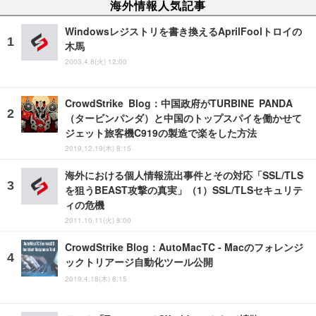
海外情報人気記事
Windowsレジストリを書き換えるAprilFoolトロイの
木馬
2003.4.8(火) 12:00
CrowdStrike Blog：中国政府がTURBINE PANDA
（タービンパンダ）と中国のトップスパイを働かせて
ジェット旅客機C919の製造で楽をした方法
2019.12.19(木) 8:15
海外における個人情報流出事件とその対応「SSL/TLS
を狙うBEAST攻撃の真実」（1）SSL/TLSセキュリテ
ィの危機
2011.10.11(火) 8:00
CrowdStrike Blog：AutoMacTC - Macのフォレンジ
ックトリアージ自動化ツール公開
2019.4.18(木) 8:15