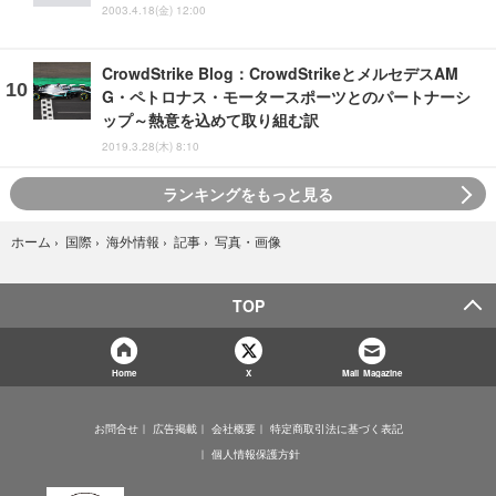
2003.4.18(金) 12:00
CrowdStrike Blog：CrowdStrikeとメルセデスAM
G・ペトロナス・モータースポーツとのパートナーシ
ップ～熱意を込めて取り組む訳
2019.3.28(木) 8:10
ランキングをもっと見る
写真・画像
ホーム
›
国際
›
海外情報
›
記事
›
TOP
Home
X
Mail Magazine
お問合せ
広告掲載
会社概要
特定商取引法に基づく表記
個人情報保護方針