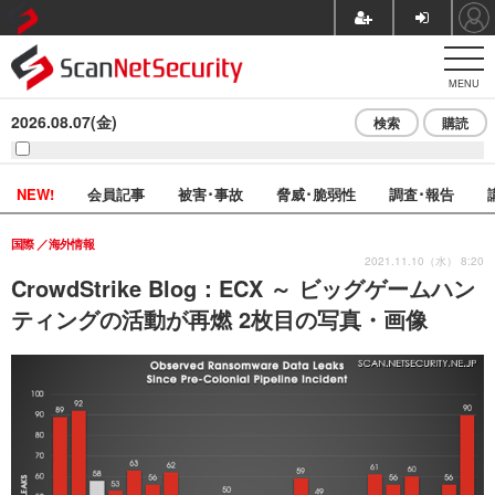
MENU
2026.08.07(金)
検索
購読
NEW!
会員記事
被害･事故
脅威･脆弱性
調査･報告
国際
海外情報
2021.11.10（水） 8:20
CrowdStrike Blog：ECX ～ ビッグゲームハン
ティングの活動が再燃 2枚目の写真・画像