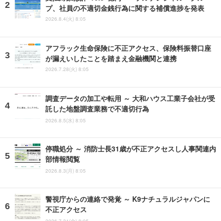
プ、社員の不適切金銭行為に関する補償進捗を発表
2026.8.4(火) 8:05
アフラック生命保険に不正アクセス、保険料振替口座
が漏えいしたことを踏まえ金融機関と連携
2026.7.28(火) 8:05
調査データの加工や転用 ～ 大和ハウス工業子会社が受
託した地盤調査業務で不適切行為
2026.8.5(水) 8:05
停職処分 ～ 消防士長31歳が不正アクセスし人事関連内
部情報閲覧
2026.8.3(月) 8:05
警視庁からの連絡で発覚 ～ K9ナチュラルジャパンに
不正アクセス