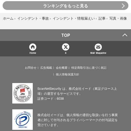
ランキングをもっと見る
写真・画像
ホーム
›
インシデント・事故
›
インシデント・情報漏えい
›
記事
›
TOP
Home
X
Mail Magazine
お問合せ
広告掲載
会社概要
特定商取引法に基づく表記
個人情報保護方針
ScanNetSecurity は、株式会社イード（東証グロース上
場）の運営するサービスです。
証券コード：6038
株式会社イードは、個人情報の適切な取扱いを行う事業
者に対して付与されるプライバシーマークの付与認定を
受けています。