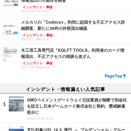
情報流出の可能性を調査
インシデント・事故
2021.8.10 Tue 8:00
メルカリの「Codecov」利用に起因する不正アクセス詳
細調査、新たに38件の外部流出確認
インシデント・事故
2021.8.11 Wed 8:00
木工用工具専門店「KQLFT TOOLS」利用者のカード情
報流出、不正アクセスの痕跡も改ざん
インシデント・事故
2021.7.28 Wed 8:00
PageTop
インシデント・情報漏えい人気記事
GMOペイメントゲートウェイ元従業員が無断で別会社
を設立し日本ゲームカード株式会社と契約、懲戒解雇
処分に
2026.7.31(金) 8:05
支払対象は計 16.3 億円 ～ プルデンシャル・グルー