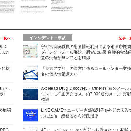
インシデント・事故
事一覧へ
記事一
LD
宇都宮病院職員の患者情報利用による別医療機
tive
ダイレクトメール郵送、調査の結果 直接的金銭
益の受領が無いことを確認
レートに複
「東京アプリ」の運営に係るコールセンター業務
名の個人情報漏えい
ell」へ
Axcelead Drug Discovery Partners社員のメー
の対
ウントに不正アクセス、約7,000通のメールで痕
確認
ンの脆弱
LINE GAMEでユーザー内部識別子を外部の広告
ルに送信、総務省から行政指導
 PRO
ADサーバ上のデータが外部へ転送されたと判断 