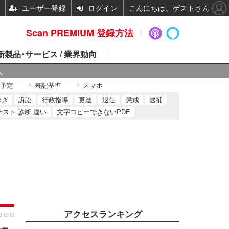
ユーザー登録
ログイン
こんにちは、ゲストさん
Scan PREMIUM 登録方法
 新製品･サービス / 業界動向
ん
予定
表記基準
スマホ
稼ぎ
訴訟
行政指導
更迭
退任
懲戒
逮捕
テスト 診断 違い
文字コピーできないPDF
アクセスランキング
d 8:00