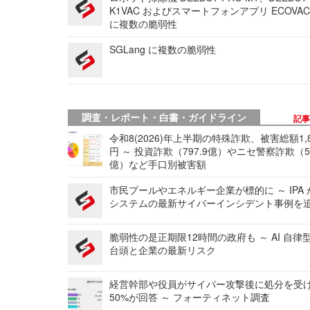
K1VAC およびスマートフォンアプリ ECOVAC
に複数の脆弱性
SGLang に複数の脆弱性
調査・レポート・白書・ガイドライン
記
令和8(2026)年上半期の特殊詐欺、被害総額1,
円 ～ 投資詐欺（797.9億）やニセ警察詐欺（50
億）など手口別被害額
市民プールやエネルギー企業が標的に ～ IPA
システムの最新サイバーインシデント事例を
脆弱性の是正期限12時間の政府も ～ AI 自律
台頭と企業の最新リスク
経営幹部や役員がサイバー攻撃後に処分を受
50%が回答 ～ フォーティネット調査