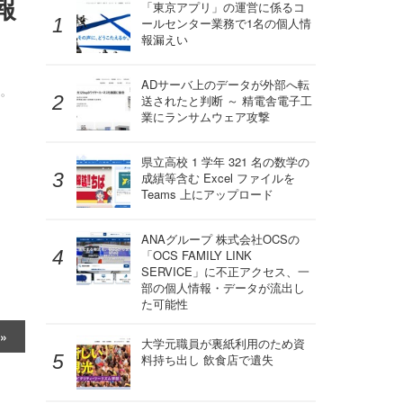
報
「東京アプリ」の運営に係るコ
ールセンター業務で1名の個人情
報漏えい
ADサーバ上のデータが外部へ転
た。
送されたと判断 ～ 精電舎電子工
業にランサムウェア攻撃
県立高校 1 学年 321 名の数学の
成績等含む Excel ファイルを
Teams 上にアップロード
ANAグループ 株式会社OCSの
「OCS FAMILY LINK
SERVICE」に不正アクセス、一
部の個人情報・データが流出し
た可能性
大学元職員が裏紙利用のため資
料持ち出し 飲食店で遺失