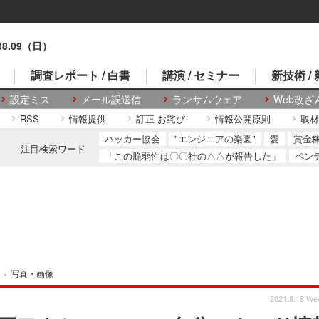
.08.09（日）
調査レポート / 白書
講演 / セミナー
新技術 /
設定ミス
メール誤送信
ランサムウェア
Web改ざ
RSS
情報提供
訂正 お詫び
情報公開原則
取材
ハッカー協会
"エンジニアの楽園"
愛
賞金
注目検索ワード
「この脆弱性は〇〇社の△△が報告した」
ペン
›
写真・画像
2021.8.18 We