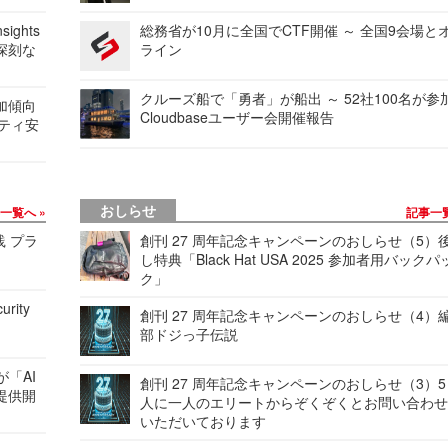
ights
総務省が10月に全国でCTF開催 ～ 全国9会場と
深刻な
ライン
クルーズ船で「勇者」が船出 ～ 52社100名が参
加傾向
Cloudbaseユーザー会開催報告
リティ安
おしらせ
事一覧へ
記事一
践 プラ
創刊 27 周年記念キャンペーンのおしらせ（5）
し特典「Black Hat USA 2025 参加者用バックパ
ク」
urity
創刊 27 周年記念キャンペーンのおしらせ（4）
部ドジっ子伝説
が「AI
創刊 27 周年記念キャンペーンのおしらせ（3）5
提供開
人に一人のエリートからぞくぞくとお問い合わ
いただいております