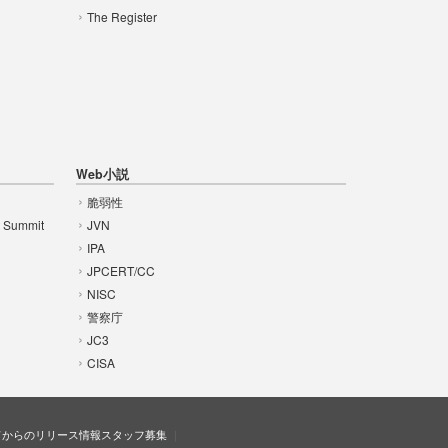
The Register
Web小説
脆弱性
t Summit
JVN
IPA
JPCERT/CC
NISC
警察庁
JC3
CISA
ドからのリリース情報
スタッフ募集