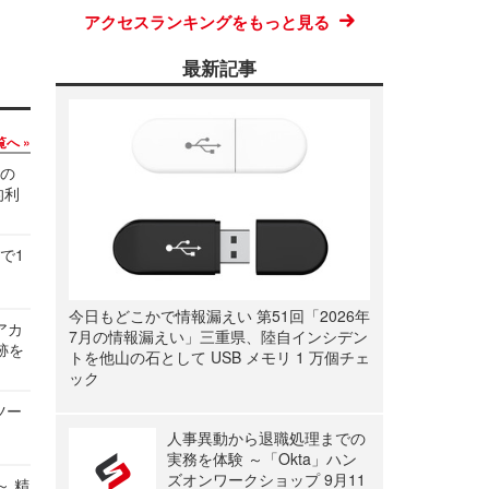
アクセスランキングをもっと見る
最新記事
覧へ
関の
的利
で1
今日もどこかで情報漏えい 第51回「2026年
ルアカ
7月の情報漏えい」三重県、陸自インシデン
跡を
トを他山の石として USB メモリ 1 万個チェ
ック
ツー
人事異動から退職処理までの
実務を体験 ～「Okta」ハン
ズオンワークショップ 9月11
～ 精