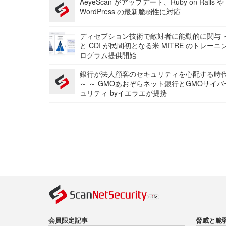
AeyeScan がアップデート、Ruby on Rails や
WordPress の最新脆弱性に対応
ディセプション技術で敵対者に能動的に関与 ～
と CDI が民間初となる米 MITRE のトレーニ
ログラム提供開始
銀行が法人顧客のセキュリティを心配する時
～ ～ GMOあおぞらネット銀行とGMOサイ
ュリティ byイエラエが提携
会員限定記事
脅威と脆