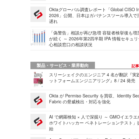
Oktaグローバル調査レポート「Global CISO Ins
2026」公開、日本はガバナンスツール導入で
遅れ
「偽警告」相談が再び急増 容疑者検挙後も増
が続く ～ 2026年第2四半期 IPA 情報セキュ
心相談窓口の相談状況
製品・サービス・業界動向
記
スリーシェイクのエンジニア 4 名が翻訳『実
ットフォームエンジニアリング』8 / 24 発売
Okta が Permiso Security を買収、Identity Sec
Fabric の脅威検出・対応を強化
AI で網羅検知 × 人で深掘り ～ GMOイエラエ
ホワイトハッカー ペネトレーションテスト」
始