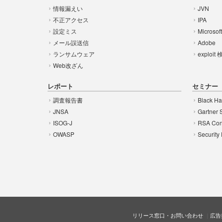
情報漏えい
JVN
不正アクセス
IPA
設定ミス
Microsof
メール誤送信
Adobe
ランサムウェア
exploit
Web改ざん
レポート
セミナー
調査報告書
Black Ha
JNSA
Gartner 
ISOG-J
RSA Con
OWASP
Security
リリース窓口・お問い合わせ
広告