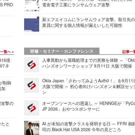
S PRO
電舎電子工業にランサムウェア攻撃
新エフエイコムにランサムウェア攻撃、取引先
業員に関する個人情報が漏えいした可能性
研修・セミナー・カンファレンス
事一覧へ
記事一
816億
人事異動から退職処理までの実務を体験 ～「Okt
7.9
ハンズオンワークショップ 9月11日 大阪で開催
Okta Japan「さわってみようAuth0！」を9月1
 が制御
大阪で開催 ～ 初心者向けハンズオン＆解説セッ
追加
ン
型攻撃の
オープンソースへの恩返し ～ HENNGEが「PyCo
JP 2026」おやつスポンサーに
けたと
AI が未知の攻撃クラスを発明する日 ～ FFRI 鵜
司の Black Hat USA 2026 今年の見どころ