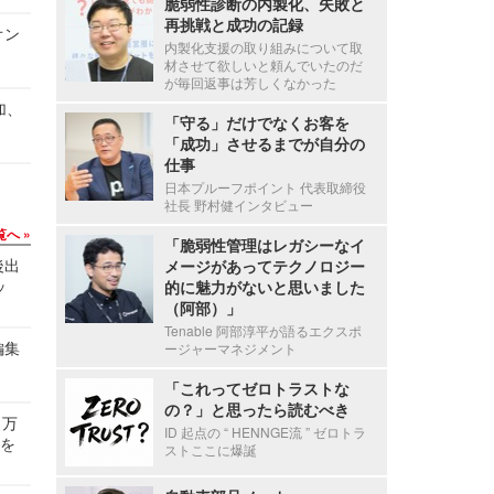
脆弱性診断の内製化、失敗と
再挑戦と成功の記録
オン
内製化支援の取り組みについて取
材させて欲しいと頼んでいたのだ
が毎回返事は芳しくなかった
加、
「守る」だけでなくお客を
「成功」させるまでが自分の
仕事
日本プルーフポイント 代表取締役
社長 野村健インタビュー
覧へ
「脆弱性管理はレガシーなイ
後出
メージがあってテクノロジー
ッ
的に魅力がないと思いました
（阿部）」
Tenable 阿部淳平が語るエクスポ
編集
ージャーマネジメント
「これってゼロトラストな
の？」と思ったら読むべき
 万
ID 起点の “ HENNGE流 ” ゼロトラ
せを
ストここに爆誕