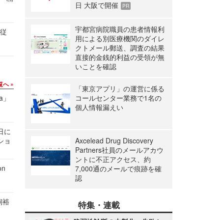
日 大阪で開催
PR
宇都宮病院職員の患者情報利
の従
用による別医療機関のダイレ
クトメール郵送、調査の結果
直接的金銭的利益の受領が無
いことを確認
覧へ
「東京アプリ」の運営に係る
a」
コールセンター業務で1名の
個人情報漏えい
1日に
ショ
Axcelead Drug Discovery
Partners社員のメールアカウ
ントに不正アクセス、約
n
7,000通のメールで痕跡を確
認
飼裕
特集・連載