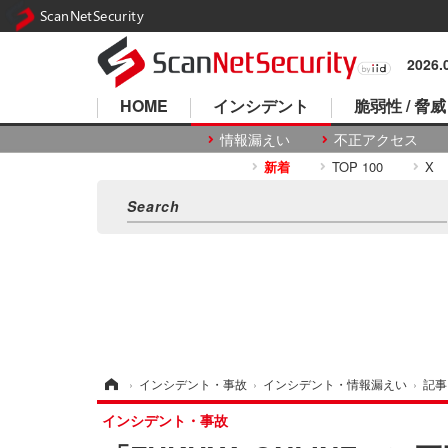
ScanNetSecurity
2026
HOME
インシデント
脆弱性 / 脅威
情報漏えい
不正アクセス
新着
TOP 100
X
ホーム
›
インシデント・事故
›
インシデント・情報漏えい
›
記事
インシデント・事故