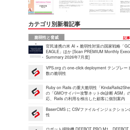
カテゴリ別新着記事
脆弱性と脅威
記
官民連携の米 AI × 脆弱性対策の国家戦略「GO
EAGLE」ほか [Scan PREMIUM Monthly Execu
Summary 2026年7月度]
VPS.org の one-click deployment テンプ
数の脆弱性
Ruby on Rails の重大脆弱性「KindaRails2Sh
の「GMOサイバー攻撃ネットde診断 ASM」
応、Rails の利用を検出した顧客に個別案内
BaserCMS に CSVファイルインジェクショ
性
ロボット掃除機 DEEBOT PRO M1、DEEBOT