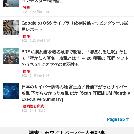
ョンテスター精神論」
特集
2021.6.22 Tue 8:10
Google の OSS ライブラリ依存関係マッピングツール試
用レポート
国際
2021.6.23 Wed 8:10
PDF の契約書を署名段階で改竄、「邪悪なる注釈」そし
て「密かなる署名」攻撃とは？ ～ 26 種類の PDF ソフト
のうち 24 にオマケの脆弱性も
国際
2021.6.15 Tue 8:15
日本のサイバー防衛の雄 富士通／株価下がったサイバー
攻撃 下がらなかった攻撃 ほか [Scan PREMIUM Monthly
Executive Summary]
脆弱性と脅威
2021.6.4 Fri 8:15
PageTop
調査・ホワイトペーパー人気記事