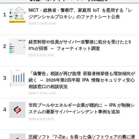
NICT・総務省・警察庁、家庭用 IoT を悪用する「レ
ジデンシャルプロキシ」のファクトシート公表
2026.7.30(木) 8:00
経営幹部や役員がサイバー攻撃後に処分を受けたと5
0%が回答 ～ フォーティネット調査
2026.8.5(水) 8:00
「偽警告」相談が再び急増 容疑者検挙後も増加傾向が
続く ～ 2026年第2四半期 IPA 情報セキュリティ安心
相談窓口の相談状況
2026.7.30(木) 8:00
市民プールやエネルギー企業が標的に ～ IPA が制御シ
ステムの最新サイバーインシデント事例を追加
2026.8.6(木) 8:00
圧縮ソフト「7-Zip」を装った偽ソフトウェアの裏に潜