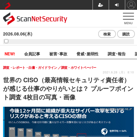
MENU
2026.08.06(木)
検索
購読
NEW!
会員記事
被害･事故
脅威･脆弱性
調査･報告
調査・レポート・白書・ガイドライン
調査・ホワイトペーパー
2021.6.28（月） 8:10
世界の CISO（最高情報セキュリティ責任者）
が感じる仕事のやりがいとは？ プルーフポイン
ト調査 4枚目の写真・画像