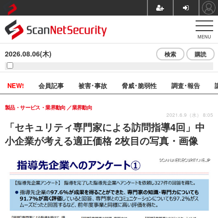
MENU
2026.08.06(木)
検索
購読
NEW!
会員記事
被害･事故
脅威･脆弱性
調査･報告
製品・サービス・業界動向
業界動向
2021.6.9（水） 8:05
「セキュリティ専門家による訪問指導4回」中
小企業が考える適正価格 2枚目の写真・画像