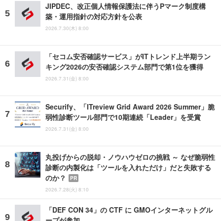
JIPDEC、改正個人情報保護法に伴うPマーク制度構
築・運用指針の対応方針を公表
2026.7.30(木) 8:00
「セコム安否確認サービス」がITトレンド上半期ラン
キング2026の安否確認システム部門で第1位を獲得
2026.7.31(金) 8:00
Securify、「ITreview Grid Award 2026 Summer」脆
弱性診断ツール部門で10期連続「Leader」を受賞
2026.7.31(金) 8:00
丸投げからの脱却・ノウハウゼロの挑戦 ～ なぜ脆弱性
診断の内製化は「ツールを入れただけ」だと失敗する
のか？
PR
2026.7.28(火) 8:10
「DEF CON 34」の CTF に GMOインターネットグル
ープが参加