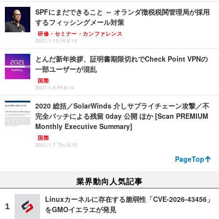
SPFにまだできること ～ オランダ徴税税関管理局が採用
するフィッシングメール対策
研修・セミナー・カンファレンス
2021.1.15 Fri 8:15
とんだ新年挨拶、証明書期限切れでCheck Point VPNの
一部ユーザーが混乱
国際
2021.1.8 Fri 8:10
2020 総括／SolarWinds 介しサプライチェーン攻撃／不
完全パッチによる残留 0day 公開 ほか [Scan PREMIUM
Monthly Executive Summary]
国際
2021.1.7 Thu 8:10
PageTop
業界動向人気記事
Linuxカーネルに存在する脆弱性「CVE-2026-43456」
をGMOイエラエが発見