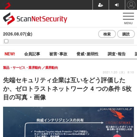
MENU
2026.08.07(金)
検索
購読
NEW!
会員記事
被害･事故
脅威･脆弱性
調査･報告
製品・サービス・業界動向
業界動向
2021.1.20（水） 8:10
先端セキュリティ企業は互いをどう評価した
か、ゼロトラストネットワーク 4 つの条件 5枚
目の写真・画像