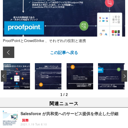
ProofPointとCrowdStrike 、それぞれの役割と連携
この記事へ戻る
‹
1
/
2
関連ニュース
Salesforce が共和党へのサービス提供を停止した仔細
国際
2021.1.19 Tue 8:10