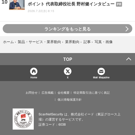
ポイント 代表取締役社長 野村健インタビュー
PR
2026.7.22(水) 8:15
ランキングをもっと見る
写真・画像
ホーム
›
製品・サービス・業界動向
›
業界動向
›
記事
›
TOP
Home
X
Mail Magazine
お問合せ
広告掲載
会社概要
特定商取引法に基づく表記
個人情報保護方針
ScanNetSecurity は、株式会社イード（東証グロース上
場）の運営するサービスです。
証券コード：6038