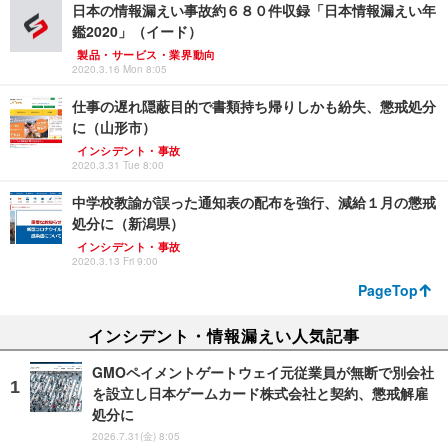
日本の情報漏えい事故約６８０件収録「日本情報漏えい年
鑑2020」（イード）
製品・サービス・業界動向
2020.3.16 Mon 8:05
仕事の遅れ隠蔽目的で書類持ち帰りしかも紛失、懲戒処分
に（山形市）
インシデント・事故
2020.3.31 Tue 8:00
中学校教諭が誤った通知表の配布を強行、減給１月の懲戒
処分に（新潟県）
インシデント・事故
2020.3.13 Fri 9:00
PageTop
インシデント・情報漏えい人気記事
GMOペイメントゲートウェイ元従業員が無断で別会社
を設立し日本ゲームカード株式会社と契約、懲戒解雇
処分に
2026.7.31(金) 8:05