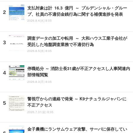
支払対象は計 16.3 億円 ～ プルデンシャル・グルー
プ、社員の不適切金銭行為に関する補償進捗を発表
2026.8.4(火) 8:05
調査データの加工や転用 ～ 大和ハウス工業子会社が
受託した地盤調査業務で不適切行為
2026.8.5(水) 8:05
停職処分 ～ 消防士長31歳が不正アクセスし人事関連内
部情報閲覧
2026.8.3(月) 8:05
警視庁からの連絡で発覚 ～ K9ナチュラルジャパンに
不正アクセス
2026.7.31(金) 8:05
金子農機にランサムウェア攻撃、サーバに保存してい