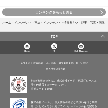
ランキングをもっと見る
写真・画像
ホーム
›
インシデント・事故
›
インシデント・情報漏えい
›
記事
›
TOP
Home
X
Mail Magazine
お問合せ
広告掲載
会社概要
特定商取引法に基づく表記
個人情報保護方針
ScanNetSecurity は、株式会社イード（東証グロース上
場）の運営するサービスです。
証券コード：6038
株式会社イードは、個人情報の適切な取扱いを行う事業
者に対して付与されるプライバシーマークの付与認定を