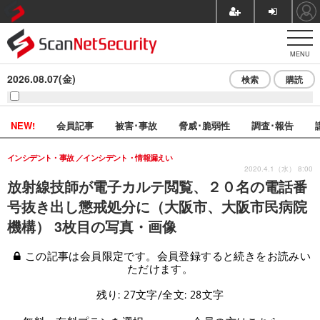
MENU
2026.08.07(金)
検索
購読
NEW!
会員記事
被害･事故
脅威･脆弱性
調査･報告
インシデント・事故
インシデント・情報漏えい
2020.4.1（水） 8:00
放射線技師が電子カルテ閲覧、２０名の電話番
号抜き出し懲戒処分に（大阪市、大阪市民病院
機構） 3枚目の写真・画像
この記事は会員限定です。会員登録すると続きをお読みい
ただけます。
残り: 27文字/全文: 28文字