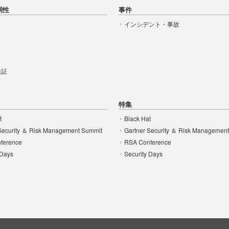
弱性
事件
インシデント・事故
t
 検証
特集
t
Black Hat
Security ＆ Risk Management Summit
Gartner Security ＆ Risk Managemen
ference
RSA Conference
 Days
Security Days