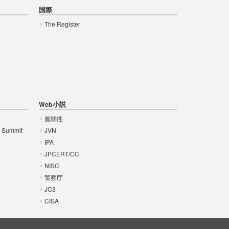
国際
The Register
Web小説
脆弱性
t Summit
JVN
IPA
JPCERT/CC
NISC
警察庁
JC3
CISA