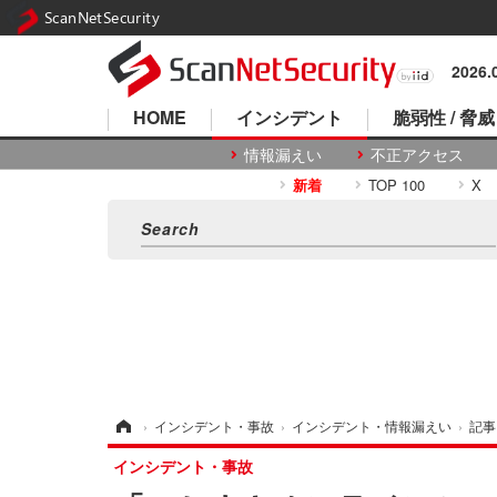
ScanNetSecurity
2026
HOME
インシデント
脆弱性 / 脅威
情報漏えい
不正アクセス
新着
TOP 100
X
ホーム
›
インシデント・事故
›
インシデント・情報漏えい
›
記事
インシデント・事故