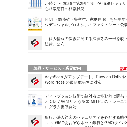
が続く ～ 2026年第2四半期 IPA 情報セキュ
心相談窓口の相談状況
NICT・総務省・警察庁、家庭用 IoT を悪用
ジデンシャルプロキシ」のファクトシート公
「個人情報の保護に関する法律等の一部を改
法律」公布
製品・サービス・業界動向
記
AeyeScan がアップデート、Ruby on Rails や
WordPress の最新脆弱性に対応
ディセプション技術で敵対者に能動的に関与 ～
と CDI が民間初となる米 MITRE のトレーニ
ログラム提供開始
銀行が法人顧客のセキュリティを心配する時
～ ～ GMOあおぞらネット銀行とGMOサイ