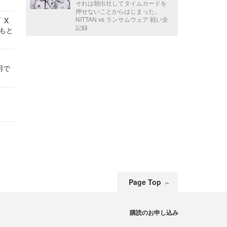
それは朝出社してタイムカードを
押せないことからはじまった。
NITTAN vs ランサムウェア 戦い全
 X
記録
かもと
件
用で
Page Top
購読のお申し込み