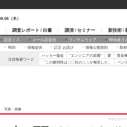
.08.06（木）
調査レポート / 白書
講演 / セミナー
新技術 /
設定ミス
メール誤送信
ランサムウェア
Web改ざ
RSS
情報提供
訂正 お詫び
情報公開原則
取材
ハッカー協会
"エンジニアの楽園"
愛
賞金
注目検索ワード
「この脆弱性は〇〇社の△△が報告した」
ペン
›
写真・画像
2020.2.21 Fri