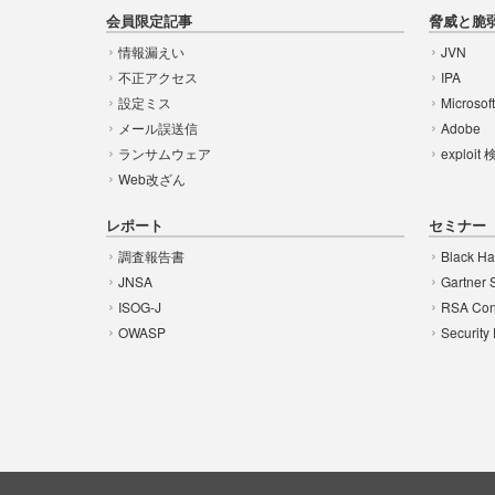
会員限定記事
脅威と脆
情報漏えい
JVN
不正アクセス
IPA
設定ミス
Microsof
メール誤送信
Adobe
ランサムウェア
exploit
Web改ざん
レポート
セミナー
調査報告書
Black Ha
JNSA
Gartner 
ISOG-J
RSA Con
OWASP
Security