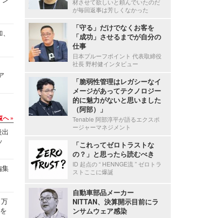
材させて欲しいと頼んでいたのだ
が毎回返事は芳しくなかった
「守る」だけでなくお客を
加、
「成功」させるまでが自分の
仕事
日本プルーフポイント 代表取締役
社長 野村健インタビュー
ア
「脆弱性管理はレガシーなイ
メージがあってテクノロジー
的に魅力がないと思いました
（阿部）」
覧へ
Tenable 阿部淳平が語るエクスポ
ージャーマネジメント
後出
ッ
「これってゼロトラストな
の？」と思ったら読むべき
ID 起点の “ HENNGE流 ” ゼロトラ
編集
ストここに爆誕
自動車部品メーカー
 万
NITTAN、決算開示目前にラ
せを
ンサムウェア感染