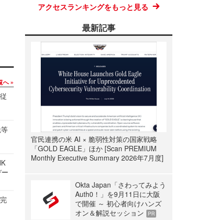
アクセスランキングをもっと見る
最新記事
覧へ
の従
税等
官民連携の米 AI × 脆弱性対策の国家戦略
「GOLD EAGLE」ほか [Scan PREMIUM
Monthly Executive Summary 2026年7月度]
NK
デー
Okta Japan「さわってみよう
Auth0！」を9月11日に大阪
を完
で開催 ～ 初心者向けハンズ
オン＆解説セッション
PR