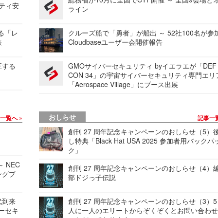
リティ安
ライン
する「レ
クルーズ船で「勇者」が船出 ～ 52社100名が参
表
Cloudbaseユーザー会開催報告
正する
GMOサイバーセキュリティ byイエラエが「DEF
CON 34」の宇宙サイバーセキュリティ専門エリ
「Aerospace Village」にブース出展
おしらせ
事一覧へ
記事一
創刊 27 周年記念キャンペーンのおしらせ（5）
し特典「Black Hat USA 2025 参加者用バックパ
ク」
 NEC
創刊 27 周年記念キャンペーンのおしらせ（4）
ングプ
部ドジっ子伝説
代到来
創刊 27 周年記念キャンペーンのおしらせ（3）5
バーセキ
人に一人のエリートからぞくぞくとお問い合わ