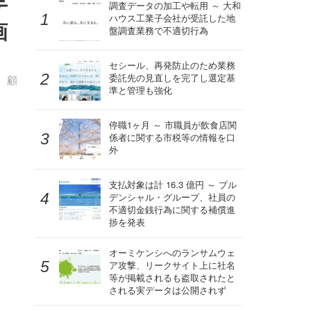
テ
調査データの加工や転用 ～ 大和
ハウス工業子会社が受託した地
画
盤調査業務で不適切行為
セシール、再発防止のため業務
委託先の見直しを完了し選定基
、顧
準と管理も強化
停職1ヶ月 ～ 市職員が飲食店関
係者に関する市税等の情報を口
外
支払対象は計 16.3 億円 ～ プル
デンシャル・グループ、社員の
不適切金銭行為に関する補償進
捗を発表
オーミケンシへのランサムウェ
ア攻撃、リークサイト上に社名
等が掲載されるも盗取されたと
される実データは公開されず