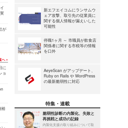
サイ
新エフエイコムにランサムウ
る実
ェア攻撃、取引先の従業員に
関する個人情報が漏えいした
可能性
社が
停職1ヶ月 ～ 市職員が飲食店
関係者に関する市税等の情報
を口外
覧へ
1日に
AeyeScan がアップデート、
ショ
Ruby on Rails や WordPress
の最新脆弱性に対応
n
特集・連載
飼裕
脆弱性診断の内製化、失敗と
再挑戦と成功の記録
内製化支援の取り組みについて取
オン