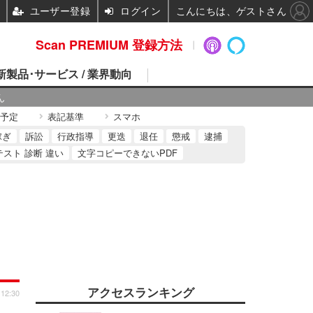
ユーザー登録
ログイン
こんにちは、ゲストさん
Scan PREMIUM 登録方法
 新製品･サービス / 業界動向
ん
予定
表記基準
スマホ
稼ぎ
訴訟
行政指導
更迭
退任
懲戒
逮捕
テスト 診断 違い
文字コピーできないPDF
アクセスランキング
 12:30