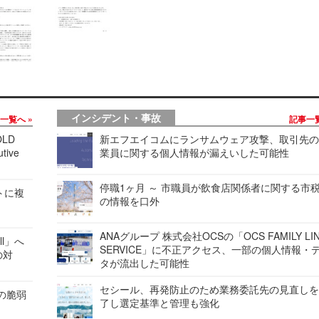
インシデント・事故
事一覧へ
記事一
LD
新エフエイコムにランサムウェア攻撃、取引先
tive
業員に関する個人情報が漏えいした可能性
停職1ヶ月 ～ 市職員が飲食店関係者に関する市
レートに複
の情報を口外
ANAグループ 株式会社OCSの「OCS FAMILY LI
ell」へ
SERVICE」に不正アクセス、一部の個人情報・
の対
タが流出した可能性
セシール、再発防止のため業務委託先の見直し
ンの脆弱
了し選定基準と管理も強化