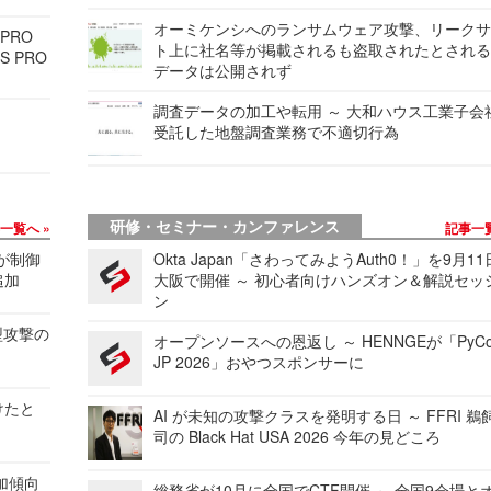
オーミケンシへのランサムウェア攻撃、リーク
 PRO
ト上に社名等が掲載されるも盗取されたとされ
S PRO
データは公開されず
調査データの加工や転用 ～ 大和ハウス工業子会
受託した地盤調査業務で不適切行為
研修・セミナー・カンファレンス
事一覧へ
記事一
 が制御
Okta Japan「さわってみようAuth0！」を9月1
追加
大阪で開催 ～ 初心者向けハンズオン＆解説セッ
ン
型攻撃の
オープンソースへの恩返し ～ HENNGEが「PyCo
JP 2026」おやつスポンサーに
けたと
AI が未知の攻撃クラスを発明する日 ～ FFRI 鵜
司の Black Hat USA 2026 今年の見どころ
加傾向
総務省が10月に全国でCTF開催 ～ 全国9会場と