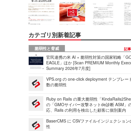
カテゴリ別新着記事
脆弱性と脅威
記
官民連携の米 AI × 脆弱性対策の国家戦略「GO
EAGLE」ほか [Scan PREMIUM Monthly Execu
Summary 2026年7月度]
VPS.org の one-click deployment テンプ
数の脆弱性
Ruby on Rails の重大脆弱性「KindaRails2Sh
の「GMOサイバー攻撃ネットde診断 ASM」
応、Rails の利用を検出した顧客に個別案内
BaserCMS に CSVファイルインジェクショ
性