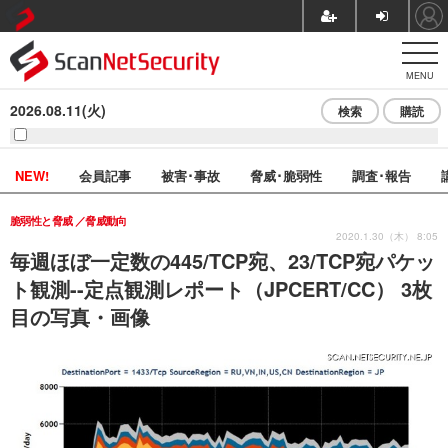
MENU
2026.08.11(火)
検索
購読
NEW!
会員記事
被害･事故
脅威･脆弱性
調査･報告
脆弱性と脅威
脅威動向
2020.1.30（木） 8:05
毎週ほぼ一定数の445/TCP宛、23/TCP宛パケッ
ト観測--定点観測レポート（JPCERT/CC） 3枚
目の写真・画像