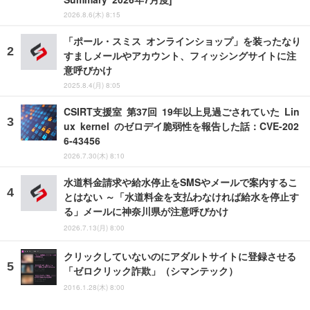
2026.8.6(木) 8:15
「ポール・スミス オンラインショップ」を装ったなり
すましメールやアカウント、フィッシングサイトに注
意呼びかけ
2025.8.4(月) 8:05
CSIRT支援室 第37回 19年以上見過ごされていた Lin
ux kernel のゼロデイ脆弱性を報告した話：CVE-202
6-43456
2026.7.30(木) 8:10
水道料金請求や給水停止をSMSやメールで案内するこ
とはない ～「水道料金を支払わなければ給水を停止す
る」メールに神奈川県が注意呼びかけ
2026.7.13(月) 8:00
クリックしていないのにアダルトサイトに登録させる
「ゼロクリック詐欺」（シマンテック）
2016.1.28(木) 8:00