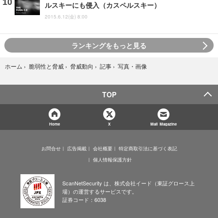
ルスキーにも侵入（カスペルスキー）
2015.6.12(金) 8:00
ランキングをもっと見る
写真・画像
ホーム
›
脆弱性と脅威
›
脅威動向
›
記事
›
TOP
Home
X
Mail Magazine
お問合せ
広告掲載
会社概要
特定商取引法に基づく表記
個人情報保護方針
ScanNetSecurity は、株式会社イード（東証グロース上
場）の運営するサービスです。
証券コード：6038