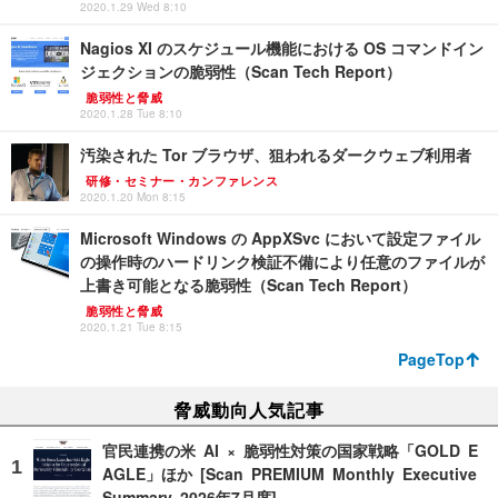
2020.1.29 Wed 8:10
Nagios XI のスケジュール機能における OS コマンドイン
ジェクションの脆弱性（Scan Tech Report）
脆弱性と脅威
2020.1.28 Tue 8:10
汚染された Tor ブラウザ、狙われるダークウェブ利用者
研修・セミナー・カンファレンス
2020.1.20 Mon 8:15
Microsoft Windows の AppXSvc において設定ファイル
の操作時のハードリンク検証不備により任意のファイルが
上書き可能となる脆弱性（Scan Tech Report）
脆弱性と脅威
2020.1.21 Tue 8:15
PageTop
脅威動向人気記事
官民連携の米 AI × 脆弱性対策の国家戦略「GOLD E
AGLE」ほか [Scan PREMIUM Monthly Executive
Summary 2026年7月度]