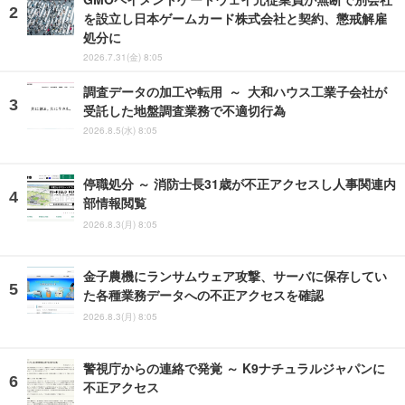
を設立し日本ゲームカード株式会社と契約、懲戒解雇
処分に
2026.7.31(金) 8:05
調査データの加工や転用 ～ 大和ハウス工業子会社が
受託した地盤調査業務で不適切行為
2026.8.5(水) 8:05
停職処分 ～ 消防士長31歳が不正アクセスし人事関連内
部情報閲覧
2026.8.3(月) 8:05
金子農機にランサムウェア攻撃、サーバに保存してい
た各種業務データへの不正アクセスを確認
2026.8.3(月) 8:05
警視庁からの連絡で発覚 ～ K9ナチュラルジャパンに
不正アクセス