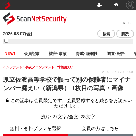
MENU
2026.08.07(金)
検索
購読
NEW!
会員記事
被害･事故
脅威･脆弱性
調査･報告
インシデント・事故
インシデント・情報漏えい
2020.1.16（木） 8:00
県立佐渡高等学校で誤って別の保護者にマイナ
ンバー漏えい（新潟県） 1枚目の写真・画像
この記事は会員限定です。会員登録すると続きをお読みい
ただけます。
残り: 27文字/全文: 28文字
無料・有料プランを選択
会員の方はこちら