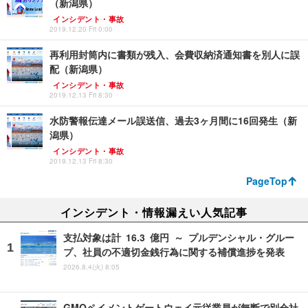
（新潟県）
インシデント・事故
2019.12.20 Fri 0:00
再利用封筒内に書類が残入、会費収納済通知書を別人に誤
配（新潟県）
インシデント・事故
2019.12.13 Fri 8:30
水防警報伝達メール誤送信、過去3ヶ月間に16回発生（新
潟県）
インシデント・事故
2019.12.13 Fri 8:30
PageTop
インシデント・情報漏えい人気記事
支払対象は計 16.3 億円 ～ プルデンシャル・グルー
プ、社員の不適切金銭行為に関する補償進捗を発表
2026.8.4(火) 8:05
GMOペイメントゲートウェイ元従業員が無断で別会社