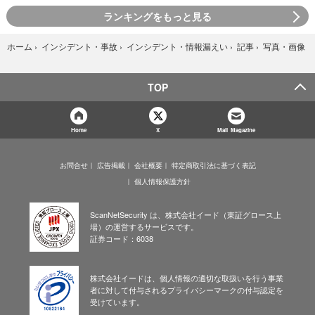
ランキングをもっと見る
写真・画像
ホーム
›
インシデント・事故
›
インシデント・情報漏えい
›
記事
›
TOP
Home
X
Mail Magazine
お問合せ
広告掲載
会社概要
特定商取引法に基づく表記
個人情報保護方針
ScanNetSecurity は、株式会社イード（東証グロース上
場）の運営するサービスです。
証券コード：6038
株式会社イードは、個人情報の適切な取扱いを行う事業
者に対して付与されるプライバシーマークの付与認定を
受けています。