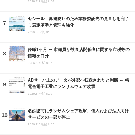
2026.7.31(金) 8:05
セシール、再発防止のため業務委託先の見直しを完了
し選定基準と管理も強化
2026.8.5(水) 8:05
停職1ヶ月 ～ 市職員が飲食店関係者に関する市税等の
情報を口外
2026.8.6(木) 8:05
ADサーバ上のデータが外部へ転送されたと判断 ～ 精
電舎電子工業にランサムウェア攻撃
2026.8.7(金) 8:05
名鉄協商にランサムウェア攻撃、個人および法人向け
サービスの一部が停止
2026.7.31(金) 8:05