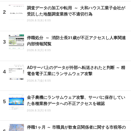
調査データの加工や転用 ～ 大和ハウス工業子会社が
受託した地盤調査業務で不適切行為
2026.8.5(水) 8:05
停職処分 ～ 消防士長31歳が不正アクセスし人事関連
内部情報閲覧
2026.8.3(月) 8:05
ADサーバ上のデータが外部へ転送されたと判断 ～ 精
電舎電子工業にランサムウェア攻撃
2026.8.7(金) 8:05
金子農機にランサムウェア攻撃、サーバに保存してい
た各種業務データへの不正アクセスを確認
2026.8.3(月) 8:05
停職1ヶ月 ～ 市職員が飲食店関係者に関する市税等の