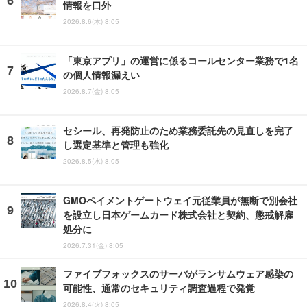
情報を口外
2026.8.6(木) 8:05
「東京アプリ」の運営に係るコールセンター業務で1名
の個人情報漏えい
2026.8.7(金) 8:05
セシール、再発防止のため業務委託先の見直しを完了
し選定基準と管理も強化
2026.8.5(水) 8:05
GMOペイメントゲートウェイ元従業員が無断で別会社
を設立し日本ゲームカード株式会社と契約、懲戒解雇
処分に
2026.7.31(金) 8:05
ファイブフォックスのサーバがランサムウェア感染の
可能性、通常のセキュリティ調査過程で発覚
2026.8.4(火) 8:05