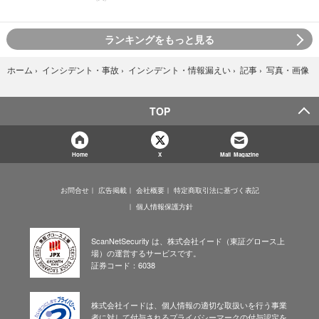
ランキングをもっと見る
写真・画像
ホーム
›
インシデント・事故
›
インシデント・情報漏えい
›
記事
›
TOP
Home
X
Mail Magazine
お問合せ
広告掲載
会社概要
特定商取引法に基づく表記
個人情報保護方針
ScanNetSecurity は、株式会社イード（東証グロース上
場）の運営するサービスです。
証券コード：6038
株式会社イードは、個人情報の適切な取扱いを行う事業
者に対して付与されるプライバシーマークの付与認定を