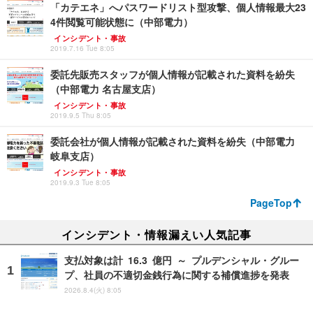
「カテエネ」へパスワードリスト型攻撃、個人情報最大23
4件閲覧可能状態に（中部電力）
インシデント・事故
2019.7.16 Tue 8:05
委託先販売スタッフが個人情報が記載された資料を紛失
（中部電力 名古屋支店）
インシデント・事故
2019.9.5 Thu 8:05
委託会社が個人情報が記載された資料を紛失（中部電力
岐阜支店）
インシデント・事故
2019.9.3 Tue 8:05
PageTop
インシデント・情報漏えい人気記事
支払対象は計 16.3 億円 ～ プルデンシャル・グルー
プ、社員の不適切金銭行為に関する補償進捗を発表
2026.8.4(火) 8:05