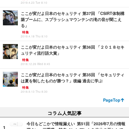
2019.4.23 Tue 8:10
ここが変だよ日本のセキュリティ 第37回 「CSIRT体制構
築ブームに、スプラッシュマウンテンの滝の音が聞こえ
る」
特集
2019.4.18 Thu 8:10
ここが変だよ日本のセキュリティ 第36回 「２０１８セキ
ュリティ流行語大賞」
特集
2018.12.26 Wed 8:45
ここが変だよ日本のセキュリティ 第35回 「セキュリティ
は夏を制したものが勝つ？」後編 過去に学ぶ
特集
2018.9.13 Thu 8:30
PageTop
コラム人気記事
今日もどこかで情報漏えい 第51回「2026年7月の情報