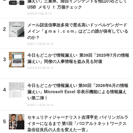
漏えい」三重県、陸自インシデントを他山の石として
USB メモリ 1 万個チェック
2026.8.7(金) 8:15
メール誤送信事故多発で悪名高いドッペルゲンガード
メイン「ｇｍａｉ.ｃｏｍ」はどこの誰が保有している
のか？
2023.7.26(水) 8:15
今日もどこかで情報漏えい 第39回「2025年7月の情報
漏えい」同僚の人事情報を盗み見る対価
2025.8.27(水) 8:10
今日もどこかで情報漏えい 第50回「2026年6月の情報
漏えい」Microsoft Excel 非表示機能による情報漏え
い第二弾！
2026.7.14(火) 8:10
セキュリティジャーナリスト吉澤亨史 バイリンガルラ
イターになるまで 第1回「パロアルトネットワークス
染谷征良氏の人生を変えた一言」