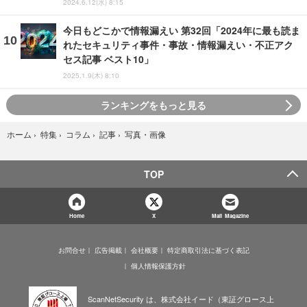
2024.6.12(水) 8:15
今日もどこかで情報漏えい 第32回「2024年に最も読ま
れたセキュリティ事件・事故・情報漏えい・不正アク
セス記事 ベスト10」
2025.1.9(木) 8:10
ランキングをもっと見る
写真・画像
ホーム
›
特集
›
コラム
›
記事
›
TOP
Home
X
Mail Magazine
お問合せ
広告掲載
会社概要
特定商取引法に基づく表記
個人情報保護方針
ScanNetSecurity は、株式会社イード（東証グロース上