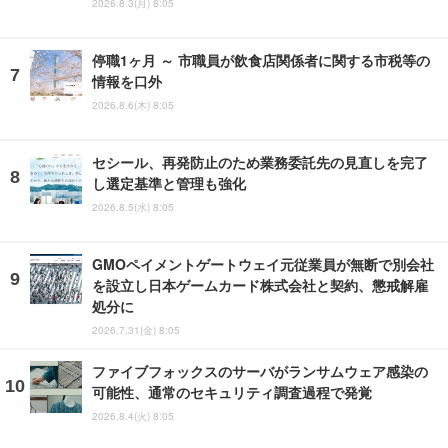
2026.8.3(月) 8:05
停職1ヶ月 ～ 市職員が飲食店関係者に関する市税等の
情報を口外
2026.8.6(木) 8:05
セシール、再発防止のため業務委託先の見直しを完了
し選定基準と管理も強化
2026.8.5(水) 8:05
GMOペイメントゲートウェイ元従業員が無断で別会社
を設立し日本ゲームカード株式会社と契約、懲戒解雇
処分に
2026.7.31(金) 8:05
ファイブフォックスのサーバがランサムウェア感染の
可能性、通常のセキュリティ調査過程で発覚
2026.8.4(火) 8:05