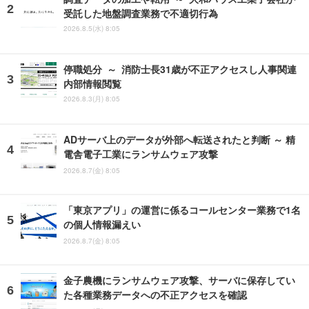
受託した地盤調査業務で不適切行為
2026.8.5(水) 8:05
停職処分 ～ 消防士長31歳が不正アクセスし人事関連
内部情報閲覧
2026.8.3(月) 8:05
ADサーバ上のデータが外部へ転送されたと判断 ～ 精
電舎電子工業にランサムウェア攻撃
2026.8.7(金) 8:05
「東京アプリ」の運営に係るコールセンター業務で1名
の個人情報漏えい
2026.8.7(金) 8:05
金子農機にランサムウェア攻撃、サーバに保存してい
た各種業務データへの不正アクセスを確認