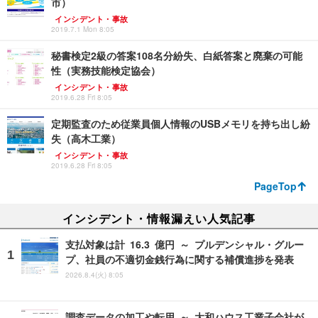
市）
インシデント・事故
2019.7.1 Mon 8:05
秘書検定2級の答案108名分紛失、白紙答案と廃棄の可能
性（実務技能検定協会）
インシデント・事故
2019.6.28 Fri 8:05
定期監査のため従業員個人情報のUSBメモリを持ち出し紛
失（高木工業）
インシデント・事故
2019.6.28 Fri 8:05
PageTop
インシデント・情報漏えい人気記事
支払対象は計 16.3 億円 ～ プルデンシャル・グルー
プ、社員の不適切金銭行為に関する補償進捗を発表
2026.8.4(火) 8:05
調査データの加工や転用 ～ 大和ハウス工業子会社が