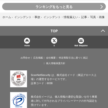
ランキングをもっと見る
写真・画像
ホーム
›
インシデント・事故
›
インシデント・情報漏えい
›
記事
›
TOP
Home
X
Mail Magazine
お問合せ
広告掲載
会社概要
特定商取引法に基づく表記
個人情報保護方針
ScanNetSecurity は、株式会社イード（東証グロース上
場）の運営するサービスです。
証券コード：6038
株式会社イードは、個人情報の適切な取扱いを行う事業
者に対して付与されるプライバシーマークの付与認定を
受けています。