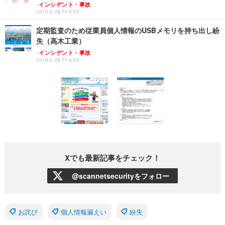
インシデント・事故
2019.6.28 Fri 8:05
定期監査のため従業員個人情報のUSBメモリを持ち出し紛
失（高木工業）
インシデント・事故
2019.6.28 Fri 8:05
Xでも最新記事をチェック！
@scannetsecurityをフォロー
お詫び
個人情報漏えい
紛失