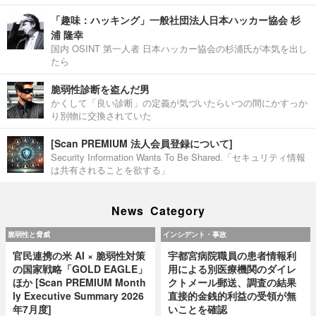
「趣味：ハッキング」一般社団法人日本ハッカー協会 杉
浦 隆幸
国内 OSINT 第一人者 日本ハッカー協会の杉浦氏が本気を出し
たら
脆弱性診断を盗んだ男
かくして「良い診断」の定義が気づいたらいつの間にかすっか
り別物に交換されていた
[Scan PREMIUM 法人会員登録について]
Security Information Wants To Be Shared.「セキュリティ情報
は共有されることを欲する」
News Category
脆弱性と脅威
インシデント・事故
官民連携の米 AI × 脆弱性対策
宇都宮病院職員の患者情報利
の国家戦略「GOLD EAGLE」
用による別医療機関のダイレ
ほか [Scan PREMIUM Month
クトメール郵送、調査の結果
ly Executive Summary 2026
直接的金銭的利益の受領が無
年7月度]
いことを確認