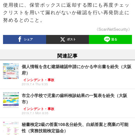
使用後に、保管ボックスに返却する際にも再度チェッ
クリストを用いて漏れがないか確認を行い再発防止に
努めるとのこと。
《ScanNetSecurity》
シェア
ポスト
送る
関連記事
個人情報を含む建築確認申請にかかる申出書を紛失（大阪
府）
インシデント・事故
2019.7.4 Thu 9:35
市立小学校で児童の歯科検診結果の一覧表を紛失（大阪
市）
インシデント・事故
2019.7.1 Mon 8:05
秘書検定2級の答案108名分紛失、白紙答案と廃棄の可能
性（実務技能検定協会）