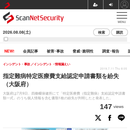
MENU
2026.08.08(土)
検索
購読
NEW!
会員記事
被害･事故
脅威･脆弱性
調査･報告
インシデント・事故
インシデント・情報漏えい
2019.7.11 Thu 8:05
指定難病特定医療費支給認定申請書類を紛失
（大阪府）
大阪府は7月9日、四條畷保健所にて「特定医療費（指定難病）支給認定申請書
類一式」のうち個人情報を含む書類1枚の紛失が判明したと発表した。
147
views