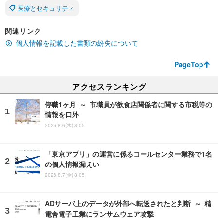
医療とセキュリティ
関連リンク
個人情報を記載した書類の紛失について
PageTop
アクセスランキング
停職1ヶ月 ～ 市職員が飲食店関係者に関する市税等の
情報を口外
2026.8.6(木) 8:05
「東京アプリ」の運営に係るコールセンター業務で1名
の個人情報漏えい
2026.8.7(金) 8:05
ADサーバ上のデータが外部へ転送されたと判断 ～ 精
電舎電子工業にランサムウェア攻撃