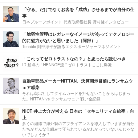
「守る」だけでなくお客を「成功」させるまでが自分の仕
事
日本プルーフポイント 代表取締役社長 野村健インタビュー
「脆弱性管理はレガシーなイメージがあってテクノロジー
的に魅力がないと思いました（阿部）」
Tenable 阿部淳平が語るエクスポージャーマネジメント
「これってゼロトラストなの？」と思ったら読むべき
ID 起点の “ HENNGE流 ” ゼロトラストここに爆誕
自動車部品メーカーNITTAN、決算開示目前にランサムウ
ェア感染
それは朝出社してタイムカードを押せないことからはじまっ
た。NITTAN vs ランサムウェア 戦い全記録
NICT 井上大介が考える 日本の「セキュリティ自給率」向
上
多くの組織で海外製のアプライアンスを導入していますが自分
たちがどんな仕組みで守られているかわかっていないんじゃな
いでしょうか？