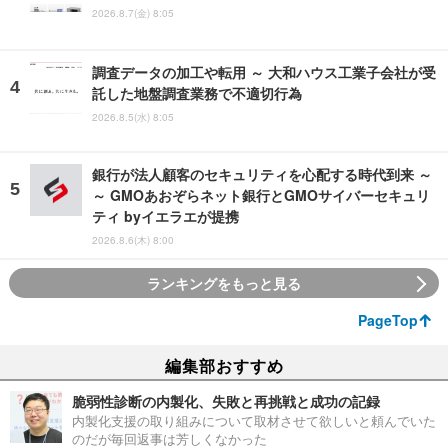
2026.8.7(金) 8:05
調査データの加工や転用 ～ 大和ハウス工業子会社が受
託した地盤調査業務で不適切行為
2026.8.5(水) 8:05
銀行が法人顧客のセキュリティを心配する時代到来 ～
～ GMOあおぞらネット銀行とGMOサイバーセキュリ
ティ byイエラエが提携
2026.8.6(木) 8:00
ランキングをもっと見る
PageTop
編集部おすすめ
脆弱性診断の内製化、失敗と再挑戦と成功の記録
内製化支援の取り組みについて取材させて欲しいと頼んでいた
のだが毎回返事は芳しくなかった