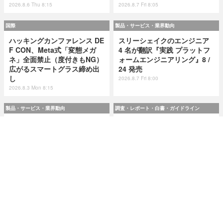
2026.8.6 Thu 8:15
2026.8.7 Fri 8:05
国際
製品・サービス・業界動向
ハッキングカンファレンス DE
スリーシェイクのエンジニア
F CON、Meta式「変態メガ
4 名が翻訳『実践 プラットフ
ネ」全面禁止（度付きもNG）
ォームエンジニアリング』8 /
広がるスマートグラス締め出
24 発売
し
2026.8.7 Fri 8:00
2026.8.3 Mon 8:15
製品・サービス・業界動向
調査・レポート・白書・ガイドライン
スリーシェイクのエンジニア
令和8(2026)年上半期の特殊詐
4 名が翻訳『実践 プラットフ
欺、被害総額1,816億円 ～ 投
ォームエンジニアリング』8 /
資詐欺（797.9億）やニセ警察
24 発売
詐欺（507.9億）など手口別被
害額
2026.8.7 Fri 8:00
2026.8.7 Fri 8:00
研修・セミナー・カンファレンス
特集
人事異動から退職処理までの
今日もどこかで情報漏えい 第
実務を体験 ～「Okta」ハンズ
51回「2026年7月の情報漏え