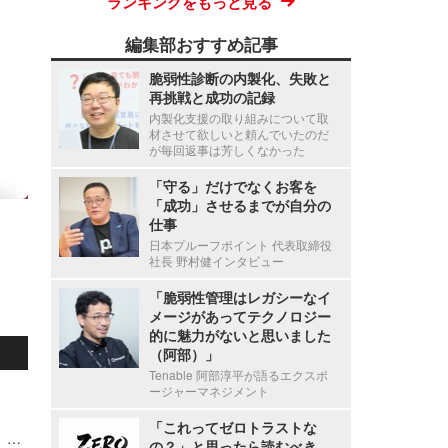
ランキングをもっと見る
編集部おすすめ記事
脆弱性診断の内製化、失敗と
再挑戦と成功の記録
内製化支援の取り組みについて取
材させて欲しいと頼んでいたのだ
が毎回返事は芳しくなかった
「守る」だけでなくお客を
「成功」させるまでが自分の
仕事
日本プルーフポイント 代表取締役
社長 野村健インタビュー
「脆弱性管理はレガシーなイ
メージがあってテクノロジー
的に魅力がないと思いました
（阿部）」
Tenable 阿部淳平が語るエクスポ
ージャーマネジメント
「これってゼロトラストな
WordPress の深刻度「緊急」脆弱性「wp2shell 」の概要と対応指針 ～ GMO Flatt Security 解説
の？」と思ったら読むべき