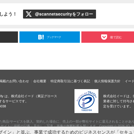
ローしよう！
@scannetsecurityをフォロー
ブックマーク
後で読む
掲載のお問い合わせ
会社概要
特定商取引法に基づく表記
個人情報保護方針
イー
ecurity は、株式会社イード（東証グロース
株式会社イードは、
するサービスです。
業者に対して付与さ
038
定を受けています。
た商品/サービスを購入、契約した場合に、売上の一部が弊社サイトに還元されることがあ
サイトに掲載の記事・見出し・写真・画像の無断転載を禁じます。Copyright © 2026 IID, In
ザイン」と並ぶ、事業で成功するためのビジネスセンスが「セキュ