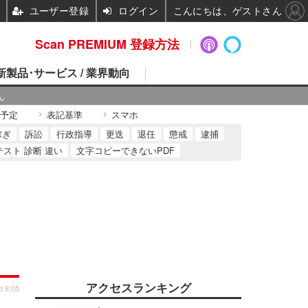
ユーザー登録
ログイン
こんにちは、ゲストさん
Scan PREMIUM 登録方法
 新製品･サービス / 業界動向
ん
予定
表記基準
スマホ
稼ぎ
訴訟
行政指導
更迭
退任
懲戒
逮捕
テスト 診断 違い
文字コピーできないPDF
アクセスランキング
d 8:05