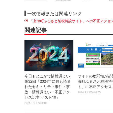
一次情報または関連リンク
「玄海町ふるさと納税特設サイト」への不正アクセ
関連記事
今日もどこかで情報漏えい
サイトの脆弱性が起
第32回「2024年に最も読ま
海町ふるさと納税特
れたセキュリティ事件・事
ト」に不正アクセス
故・情報漏えい・不正アク
2024.9.4 Wed 8:05
セス記事 ベスト10」
2025.1.9 Thu 8:10