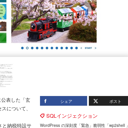
に公表した「玄
シェア
ポスト
セスについて、
SQLインジェクション
さと納税特設サ