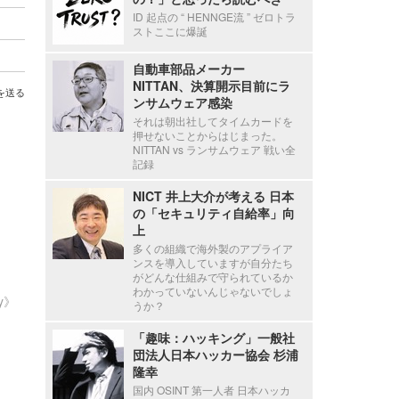
ID 起点の “ HENNGE流 ” ゼロトラ
ストここに爆誕
自動車部品メーカー
NITTAN、決算開示目前にラ
を送る
ンサムウェア感染
それは朝出社してタイムカードを
押せないことからはじまった。
NITTAN vs ランサムウェア 戦い全
記録
NICT 井上大介が考える 日本
の「セキュリティ自給率」向
上
多くの組織で海外製のアプライア
ンスを導入していますが自分たち
がどんな仕組みで守られているか
わかっていないんじゃないでしょ
ty》
うか？
「趣味：ハッキング」一般社
団法人日本ハッカー協会 杉浦
隆幸
国内 OSINT 第一人者 日本ハッカ