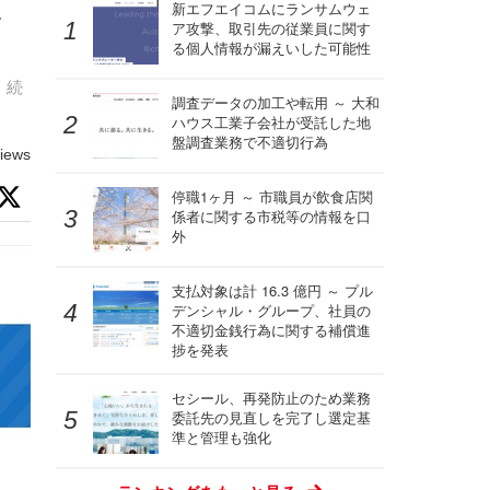
し
新エフエイコムにランサムウェ
ア攻撃、取引先の従業員に関す
る個人情報が漏えいした可能性
、続
調査データの加工や転用 ～ 大和
ハウス工業子会社が受託した地
盤調査業務で不適切行為
iews
停職1ヶ月 ～ 市職員が飲食店関
係者に関する市税等の情報を口
外
支払対象は計 16.3 億円 ～ プル
デンシャル・グループ、社員の
不適切金銭行為に関する補償進
捗を発表
セシール、再発防止のため業務
委託先の見直しを完了し選定基
準と管理も強化