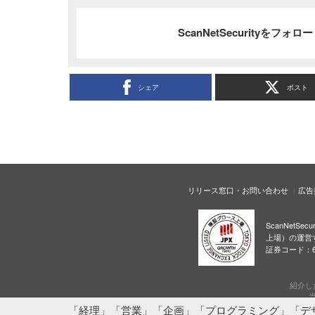
ScanNetSecurityをフォ
シェア
ポスト
リリース窓口・お問い合わせ
広告
ScanNetS
上場）の運営
証券コード：6
紹介し
当
「経理」「営業」「企画」「プログラミング」「デ