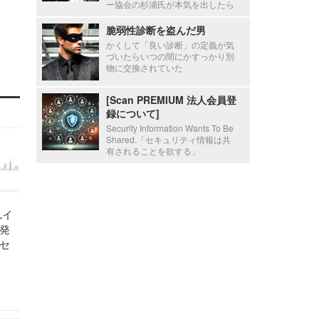
ー協会の杉浦氏が本気を出したら
脆弱性診断を盗んだ男
かくして「良い診断」の定義が気
づいたらいつの間にかすっかり別
物に交換されていた
[Scan PREMIUM 法人会員登
録について]
Security Information Wants To Be
Shared.「セキュリティ情報は共
有されることを欲する」
Lイ
発
セ