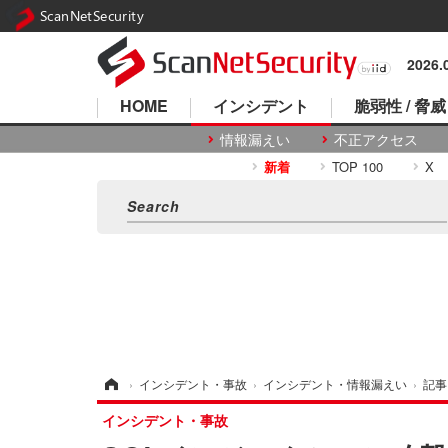
ScanNetSecurity
2026
HOME
インシデント
脆弱性 / 脅威
情報漏えい
不正アクセス
新着
TOP 100
X
ホーム
›
インシデント・事故
›
インシデント・情報漏えい
›
記事
インシデント・事故