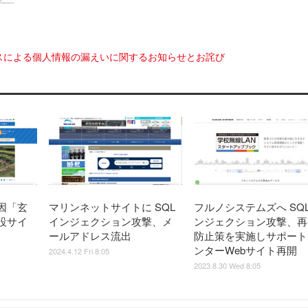
スによる個人情報の漏えいに関するお知らせとお詫び
因「玄
マリンネットサイトに SQL
フルノシステムズへ SQ
設サイ
インジェクション攻撃、メ
ンジェクション攻撃、再
ールアドレス流出
防止策を実施しサポート
ンターWebサイト再開
2024.4.12 Fri 8:05
2023.8.30 Wed 8:05