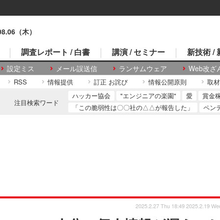
.08.06（木）
調査レポート / 白書
講演 / セミナー
新技術 /
設定ミス
メール誤送信
ランサムウェア
Web改ざ
RSS
情報提供
訂正 お詫び
情報公開原則
取材
ハッカー協会
"エンジニアの楽園"
愛
賞金
注目検索ワード
「この脆弱性は〇〇社の△△が報告した」
ペン
2025.2.27 Thu 18:49
2025.2.19 We