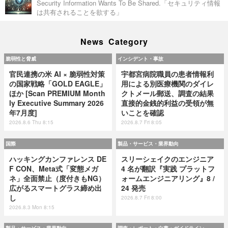
Security Information Wants To Be Shared.「セキュリティ情報
は共有されることを欲する」
News Category
脆弱性と脅威
インシデント・事故
官民連携の米 AI × 脆弱性対策
宇都宮病院職員の患者情報利
の国家戦略「GOLD EAGLE」
用による別医療機関のダイレ
ほか [Scan PREMIUM Month
クトメール郵送、調査の結果
ly Executive Summary 2026
直接的金銭的利益の受領が無
年7月度]
いことを確認
2026.8.6 Thu 8:15
2026.8.7 Fri 8:05
国際
製品・サービス・業界動向
ハッキングカンファレンス DE
スリーシェイクのエンジニア
F CON、Meta式「変態メガ
4 名が翻訳『実践 プラットフ
ネ」全面禁止（度付きもNG）
ォームエンジニアリング』8 /
広がるスマートグラス締め出
24 発売
し
2026.8.7 Fri 8:00
2026.8.3 Mon 8:15
製品・サービス・業界動向
調査・レポート・白書・ガイドライン