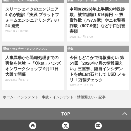
スリーシェイクのエンジニア
令和8(2026)年上半期の特殊詐
4 名が翻訳『実践 プラットフ
欺、被害総額1,816億円 ～ 投
ォームエンジニアリング』8 /
資詐欺（797.9億）やニセ警察
24 発売
詐欺（507.9億）など手口別被
害額
2026.8.7 Fri 8:00
2026.8.7 Fri 8:00
研修・セミナー・カンファレンス
特集
人事異動から退職処理までの
今日もどこかで情報漏えい 第
実務を体験 ～「Okta」ハンズ
51回「2026年7月の情報漏え
オンワークショップ 9月11日
い」三重県、陸自インシデン
大阪で開催
トを他山の石として USB メモ
リ 1 万個チェック
2026.8.7 Fri 8:10
2026.8.7 Fri 8:15
記事
ホーム
›
インシデント・事故
›
インシデント・情報漏えい
›
TOP