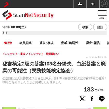
MENU
2026.08.08(土)
検索
購読
NEW!
会員記事
被害･事故
脅威･脆弱性
調査･報告
インシデント・事故
インシデント・情報漏えい
2019.6.28 Fri 8:05
秘書検定2級の答案108名分紛失、白紙答案と廃
棄の可能性（実務技能検定協会）
公益財団法人実務技能検定協会は6月、第118回秘書技能検定試験で2級の答案1
08名分を紛失したことが判明したと発表した。
183
views