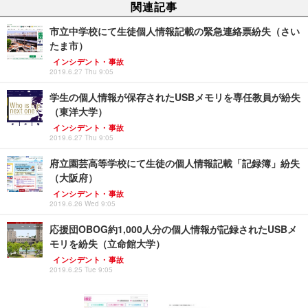
関連記事
市立中学校にて生徒個人情報記載の緊急連絡票紛失（さい
たま市）
インシデント・事故
2019.6.27 Thu 9:05
学生の個人情報が保存されたUSBメモリを専任教員が紛失
（東洋大学）
インシデント・事故
2019.6.27 Thu 9:05
府立園芸高等学校にて生徒の個人情報記載「記録簿」紛失
（大阪府）
インシデント・事故
2019.6.26 Wed 9:05
応援団OBOG約1,000人分の個人情報が記録されたUSBメ
モリを紛失（立命館大学）
インシデント・事故
2019.6.25 Tue 9:05