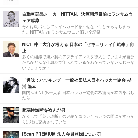
自動車部品メーカーNITTAN、決算開示目前にランサムウ
ェア感染
それは朝出社してタイムカードを押せないことからはじまっ
た。NITTAN vs ランサムウェア 戦い全記録
NICT 井上大介が考える 日本の「セキュリティ自給率」向
上
多くの組織で海外製のアプライアンスを導入していますが自分
たちがどんな仕組みで守られているかわかっていないんじゃな
いでしょうか？
「趣味：ハッキング」一般社団法人日本ハッカー協会 杉
浦 隆幸
国内 OSINT 第一人者 日本ハッカー協会の杉浦氏が本気を出し
たら
脆弱性診断を盗んだ男
かくして「良い診断」の定義が気づいたらいつの間にかすっか
り別物に交換されていた
[Scan PREMIUM 法人会員登録について]