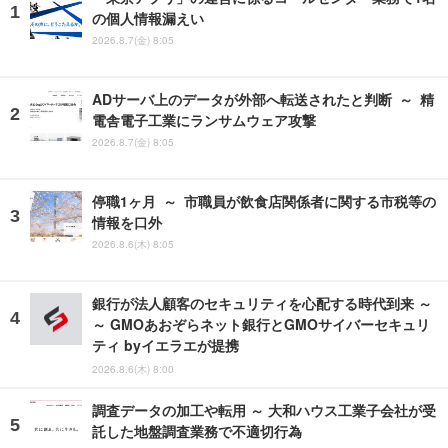
の個人情報漏えい
2026.8.7(金) 8:05
ADサーバ上のデータが外部へ転送されたと判断 ～ 精
電舎電子工業にランサムウェア攻撃
2026.8.7(金) 8:05
停職1ヶ月 ～ 市職員が飲食店関係者に関する市税等の
情報を口外
2026.8.6(木) 8:05
銀行が法人顧客のセキュリティを心配する時代到来 ～
～ GMOあおぞらネット銀行とGMOサイバーセキュリ
ティ byイエラエが提携
2026.8.6(木) 8:00
調査データの加工や転用 ～ 大和ハウス工業子会社が受
託した地盤調査業務で不適切行為