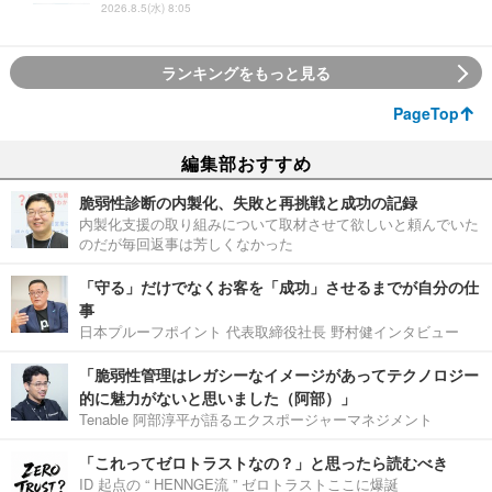
2026.8.5(水) 8:05
ランキングをもっと見る
PageTop
編集部おすすめ
脆弱性診断の内製化、失敗と再挑戦と成功の記録
内製化支援の取り組みについて取材させて欲しいと頼んでいた
のだが毎回返事は芳しくなかった
「守る」だけでなくお客を「成功」させるまでが自分の仕
事
日本プルーフポイント 代表取締役社長 野村健インタビュー
「脆弱性管理はレガシーなイメージがあってテクノロジー
的に魅力がないと思いました（阿部）」
Tenable 阿部淳平が語るエクスポージャーマネジメント
「これってゼロトラストなの？」と思ったら読むべき
ID 起点の “ HENNGE流 ” ゼロトラストここに爆誕