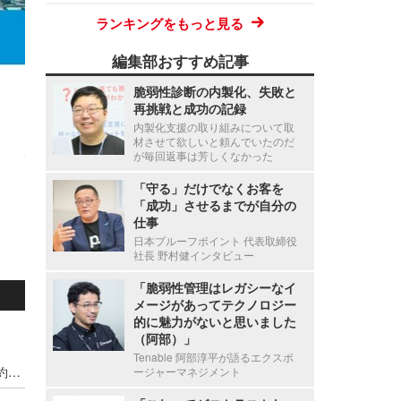
ランキングをもっと見る
編集部おすすめ記事
脆弱性診断の内製化、失敗と
再挑戦と成功の記録
内製化支援の取り組みについて取
材させて欲しいと頼んでいたのだ
が毎回返事は芳しくなかった
「守る」だけでなくお客を
「成功」させるまでが自分の
仕事
日本プルーフポイント 代表取締役
社長 野村健インタビュー
「脆弱性管理はレガシーなイ
メージがあってテクノロジー
的に魅力がないと思いました
（阿部）」
Tenable 阿部淳平が語るエクスポ
中学校教員がSDカード紛失、飲食後 深夜屋外で約50分間眠り込む
ージャーマネジメント