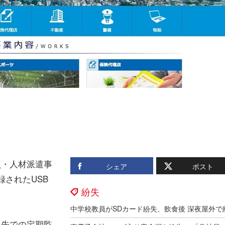
負・人材派遣事
シェア
ポスト
録されたUSB
紛失
引先での定期監