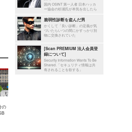
国内 OSINT 第一人者 日本ハッカ
ー協会の杉浦氏が本気を出したら
脆弱性診断を盗んだ男
かくして「良い診断」の定義が気
づいたらいつの間にかすっかり別
物に交換されていた
[Scan PREMIUM 法人会員登
録について]
Security Information Wants To Be
Shared.「セキュリティ情報は共
有されることを欲する」
分の
SB