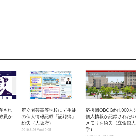
存され
府立園芸高等学校にて生徒
応援団OBOG約1,000人
教員が
の個人情報記載「記録簿」
個人情報が記録されたU
紛失（大阪府）
メモリを紛失（立命館大
学）
2019.6.26 Wed 9:05
2019.6.25 Tue 9:05