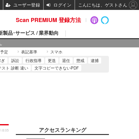
ユーザー登録
ログイン
こんにちは、ゲストさん
Scan PREMIUM 登録方法
 新製品･サービス / 業界動向
ん
予定
表記基準
スマホ
稼ぎ
訴訟
行政指導
更迭
退任
懲戒
逮捕
テスト 診断 違い
文字コピーできないPDF
アクセスランキング
i 8:05