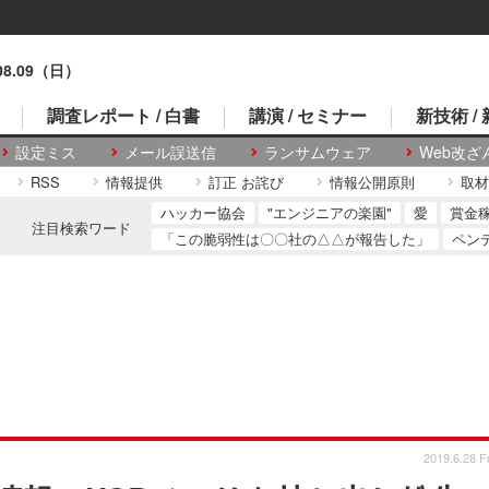
.08.09（日）
調査レポート / 白書
講演 / セミナー
新技術 /
設定ミス
メール誤送信
ランサムウェア
Web改ざ
RSS
情報提供
訂正 お詫び
情報公開原則
取材
ハッカー協会
"エンジニアの楽園"
愛
賞金
注目検索ワード
「この脆弱性は〇〇社の△△が報告した」
ペン
2019.6.28 Fr