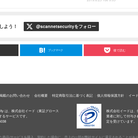
ローしよう！
@scannetsecurityをフォロー
ブックマーク
後で読む
掲載のお問い合わせ
会社概要
特定商取引法に基づく表記
個人情報保護方針
イー
ecurity は、株式会社イード（東証グロース
株式会社イードは、
するサービスです。
業者に対して付与さ
038
定を受けています。
た商品/サービスを購入、契約した場合に、売上の一部が弊社サイトに還元されることがあ