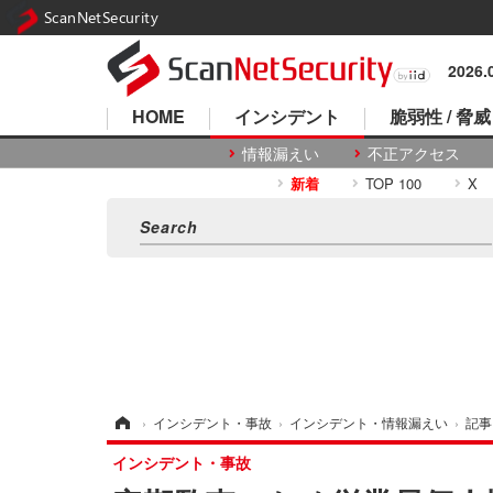
ScanNetSecurity
2026
HOME
インシデント
脆弱性 / 脅威
情報漏えい
不正アクセス
新着
TOP 100
X
ホーム
›
インシデント・事故
›
インシデント・情報漏えい
›
記事
インシデント・事故