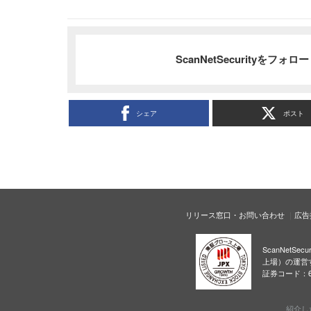
ScanNetSecurityをフォ
シェア
ポスト
リリース窓口・お問い合わせ
広告
ScanNetS
上場）の運営
証券コード：6
紹介し