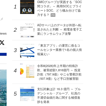
GMOグループが実践する「SOC
間コラボ」～ 商用SOCとプライ
ベートSOC、どう棲み分けて協
力する？
PR
Bメ
ADサーバ上のデータが外部へ転
送されたと判断 ～ 精電舎電子工
業にランサムウェア攻撃
iews
「東京アプリ」の運営に係るコ
ールセンター業務で1名の個人情
報漏えい
令和8(2026)年上半期の特殊詐
欺、被害総額1,816億円 ～ 投資
詐欺（797.9億）やニセ警察詐欺
（507.9億）など手口別被害額
支払対象は計 16.3 億円 ～ プル
デンシャル・グループ、社員の
不適切金銭行為に関する補償進
捗を発表