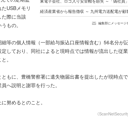
たUSBメモリ
した際に当該
編集部にメッセージ
いうもの。
明細等の個人情報（一部給与振込口座情報含む）56名分が
設定しており、同社によると現時点では情報が流出した従業
こと。
とともに、豊橋警察署に遺失物届出書を提出したが現時点で
業員へ説明と謝罪を行った。
止に努めるとのこと。
《ScanNetSecuri