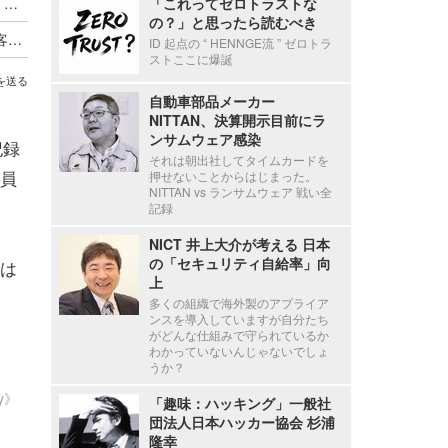
東電子会社、ロゴ入り安全帽を紛失 ～「偽社員」による不審な訪問や詐欺に注意呼びかけ
「これってゼロトラストな
の？」と思ったら読むべき
経済産業省から報告徴収 ～ 九州電力送配電が顧客情報を保存した外部記憶媒体が所在不明に
ID 起点の “ HENNGE流 ” ゼロトラ
ストここに爆誕
を送る
自動車部品メーカー
NITTAN、決算開示目前にラ
ンサムウェア感染
記録
それは朝出社してタイムカードを
員
押せないことからはじまった。
NITTAN vs ランサムウェア 戦い全
記録
NICT 井上大介が考える 日本
の「セキュリティ自給率」向
は
上
多くの組織で海外製のアプライア
ンスを導入していますが自分たち
がどんな仕組みで守られているか
わかっていないんじゃないでしょ
うか？
ty》
「趣味：ハッキング」一般社
団法人日本ハッカー協会 杉浦
隆幸