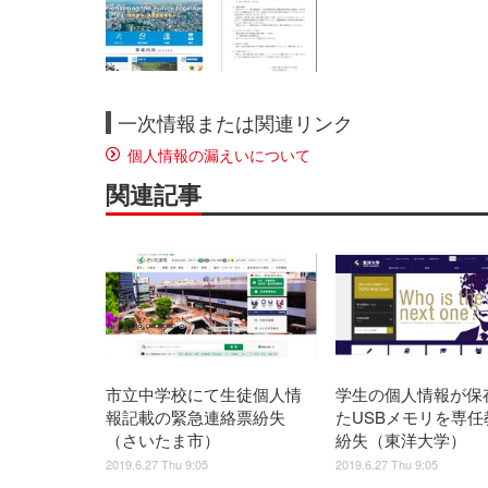
一次情報または関連リンク
個人情報の漏えいについて
関連記事
市立中学校にて生徒個人情
学生の個人情報が保
報記載の緊急連絡票紛失
たUSBメモリを専任
（さいたま市）
紛失（東洋大学）
2019.6.27 Thu 9:05
2019.6.27 Thu 9:05