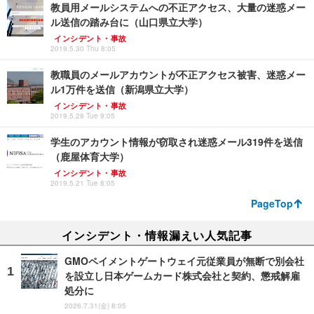
教員用メールシステムへの不正アクセス、大量の迷惑メー
ル送信の踏み台に（山口県立大学）
インシデント・事故
2019.5.30 Thu 8:05
教職員のメールアカウントが不正アクセス被害、迷惑メー
ル1万件を送信（新潟県立大学）
インシデント・事故
2019.5.28 Tue 9:05
学生のアカウント情報が窃取され迷惑メール319件を送信
（鹿屋体育大学）
インシデント・事故
2019.5.21 Tue 8:05
PageTop
インシデント・情報漏えい人気記事
GMOペイメントゲートウェイ元従業員が無断で別会社
を設立し日本ゲームカード株式会社と契約、懲戒解雇
処分に
2026.7.31(金) 8:05