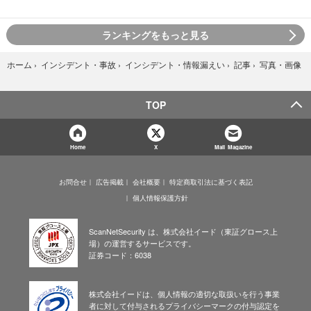
ランキングをもっと見る
写真・画像
ホーム
›
インシデント・事故
›
インシデント・情報漏えい
›
記事
›
TOP
Home
X
Mail Magazine
お問合せ
広告掲載
会社概要
特定商取引法に基づく表記
個人情報保護方針
ScanNetSecurity は、株式会社イード（東証グロース上
場）の運営するサービスです。
証券コード：6038
株式会社イードは、個人情報の適切な取扱いを行う事業
者に対して付与されるプライバシーマークの付与認定を