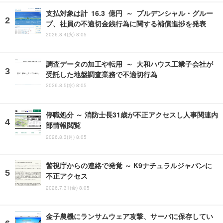
支払対象は計 16.3 億円 ～ プルデンシャル・グルー
プ、社員の不適切金銭行為に関する補償進捗を発表
2026.8.4(火) 8:05
調査データの加工や転用 ～ 大和ハウス工業子会社が
受託した地盤調査業務で不適切行為
2026.8.5(水) 8:05
停職処分 ～ 消防士長31歳が不正アクセスし人事関連内
部情報閲覧
2026.8.3(月) 8:05
警視庁からの連絡で発覚 ～ K9ナチュラルジャパンに
不正アクセス
2026.7.31(金) 8:05
金子農機にランサムウェア攻撃、サーバに保存してい