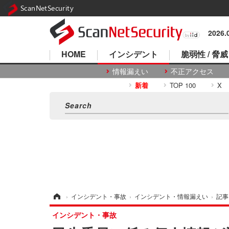
ScanNetSecurity
2026
HOME
インシデント
脆弱性 / 脅威
情報漏えい
不正アクセス
新着
TOP 100
X
ホーム
›
インシデント・事故
›
インシデント・情報漏えい
›
記事
インシデント・事故