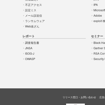
不正アクセス
IPA
設定ミス
Microsof
メール誤送信
Adobe
ランサムウェア
exploit
Web改ざん
レポート
セミナー
調査報告書
Black Ha
JNSA
Gartner 
ISOG-J
RSA Con
OWASP
Security
リリース窓口・お問い合わせ
広告