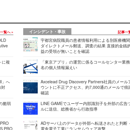
インシデント・事故
事一覧へ
記事一
LD
宇都宮病院職員の患者情報利用による別医療機
tive
ダイレクトメール郵送、調査の結果 直接的金銭
益の受領が無いことを確認
レートに複
「東京アプリ」の運営に係るコールセンター業務
名の個人情報漏えい
ell」へ
Axcelead Drug Discovery Partners社員のメー
の対
ウントに不正アクセス、約7,000通のメールで痕
確認
ンの脆弱
LINE GAMEでユーザー内部識別子を外部の広告
ルに送信、総務省から行政指導
 PRO
ADサーバ上のデータが外部へ転送されたと判断 
S PRO
電舎電子工業にランサムウェア攻撃