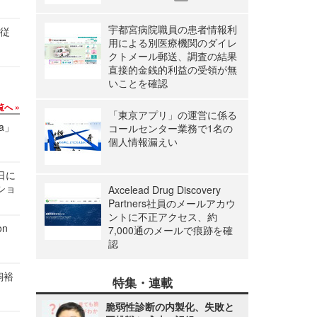
宇都宮病院職員の患者情報利
の従
用による別医療機関のダイレ
クトメール郵送、調査の結果
直接的金銭的利益の受領が無
いことを確認
覧へ
「東京アプリ」の運営に係る
a」
コールセンター業務で1名の
個人情報漏えい
1日に
ショ
Axcelead Drug Discovery
Partners社員のメールアカウ
ントに不正アクセス、約
n
7,000通のメールで痕跡を確
認
飼裕
特集・連載
脆弱性診断の内製化、失敗と