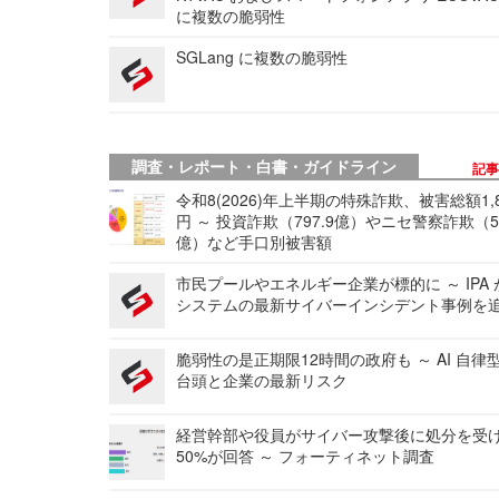
に複数の脆弱性
SGLang に複数の脆弱性
調査・レポート・白書・ガイドライン
記
令和8(2026)年上半期の特殊詐欺、被害総額1,
円 ～ 投資詐欺（797.9億）やニセ警察詐欺（50
億）など手口別被害額
市民プールやエネルギー企業が標的に ～ IPA
システムの最新サイバーインシデント事例を
脆弱性の是正期限12時間の政府も ～ AI 自律
台頭と企業の最新リスク
経営幹部や役員がサイバー攻撃後に処分を受
50%が回答 ～ フォーティネット調査