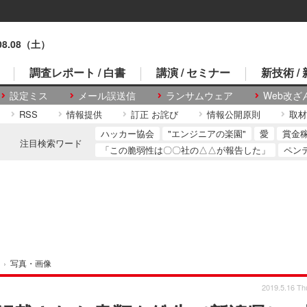
.08.08（土）
調査レポート / 白書
講演 / セミナー
新技術 /
設定ミス
メール誤送信
ランサムウェア
Web改ざ
RSS
情報提供
訂正 お詫び
情報公開原則
取材
ハッカー協会
"エンジニアの楽園"
愛
賞金
注目検索ワード
「この脆弱性は〇〇社の△△が報告した」
ペン
›
写真・画像
2019.5.16 Th