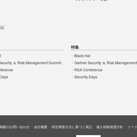
t
 検証
特集
t
Black Hat
Security ＆ Risk Management Summit
Gartner Security ＆ Risk Managemen
ference
RSA Conference
 Days
Security Days
掲載のお問い合わせ
会社概要
特定商取引法に基づく表記
個人情報保護方針
イー