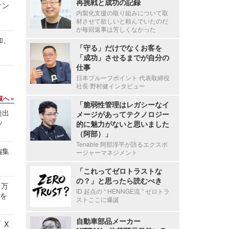
再挑戦と成功の記録
オン
内製化支援の取り組みについて取
材させて欲しいと頼んでいたのだ
が毎回返事は芳しくなかった
加、
「守る」だけでなくお客を
「成功」させるまでが自分の
仕事
日本プルーフポイント 代表取締役
社長 野村健インタビュー
覧へ
「脆弱性管理はレガシーなイ
後出
メージがあってテクノロジー
ッ
的に魅力がないと思いました
（阿部）」
Tenable 阿部淳平が語るエクスポ
編集
ージャーマネジメント
「これってゼロトラストな
の？」と思ったら読むべき
 万
ID 起点の “ HENNGE流 ” ゼロトラ
せを
ストここに爆誕
自動車部品メーカー
 X