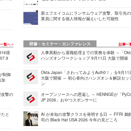
新エフエイコムにランサムウェア攻撃、取引先
業員に関する個人情報が漏えいした可能性
研修・セミナー・カンファレンス
事一覧へ
記事一
816億
人事異動から退職処理までの実務を体験 ～「Okt
7.9
ハンズオンワークショップ 9月11日 大阪で開催
Okta Japan「さわってみようAuth0！」を9月1
 が制御
大阪で開催 ～ 初心者向けハンズオン＆解説セッ
追加
ン
型攻撃の
オープンソースへの恩返し ～ HENNGEが「PyCo
JP 2026」おやつスポンサーに
けたと
AI が未知の攻撃クラスを発明する日 ～ FFRI 鵜
司の Black Hat USA 2026 今年の見どころ