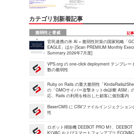
カテゴリ別新着記事
脆弱性と脅威
記
官民連携の米 AI × 脆弱性対策の国家戦略「GO
EAGLE」ほか [Scan PREMIUM Monthly Execu
Summary 2026年7月度]
VPS.org の one-click deployment テンプ
数の脆弱性
Ruby on Rails の重大脆弱性「KindaRails2Sh
の「GMOサイバー攻撃ネットde診断 ASM」
応、Rails の利用を検出した顧客に個別案内
BaserCMS に CSVファイルインジェクショ
性
ロボット掃除機 DEEBOT PRO M1、DEEBOT
K1VAC およびスマートフォンアプリ ECOVAC