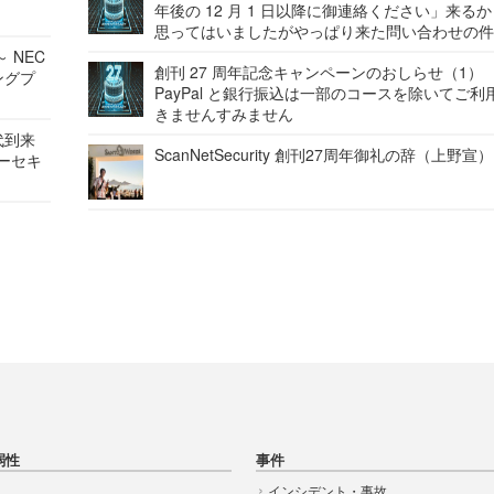
年後の 12 月 1 日以降に御連絡ください」来る
思ってはいましたがやっぱり来た問い合わせの
 NEC
創刊 27 周年記念キャンペーンのおしらせ（1）
ングプ
PayPal と銀行振込は一部のコースを除いてご利
きませんすみません
代到来
ScanNetSecurity 創刊27周年御礼の辞（上野宣）
バーセキ
弱性
事件
インシデント・事故