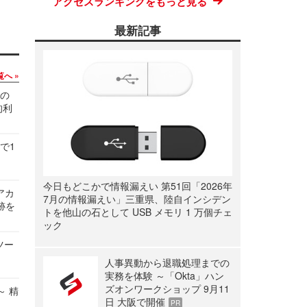
アクセスランキングをもっと見る
最新記事
覧へ
関の
的利
で1
今日もどこかで情報漏えい 第51回「2026年
ルアカ
7月の情報漏えい」三重県、陸自インシデン
跡を
トを他山の石として USB メモリ 1 万個チェ
ック
ツー
人事異動から退職処理までの
実務を体験 ～「Okta」ハン
ズオンワークショップ 9月11
～ 精
日 大阪で開催
PR