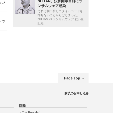
NITTAN、決算開示目前にラ
かもと
ンサムウェア感染
件
それは朝出社してタイムカードを
押せないことからはじまった。
NITTAN vs ランサムウェア 戦い全
用で
記録
Page Top
購読のお申し込み
国際
The Register