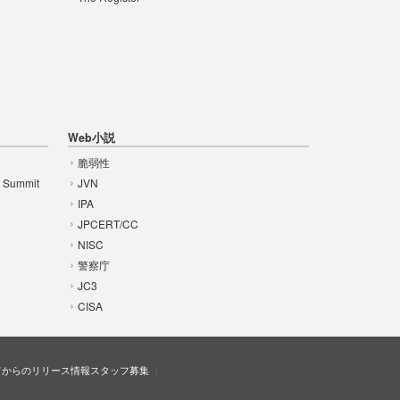
Web小説
脆弱性
t Summit
JVN
IPA
JPCERT/CC
NISC
警察庁
JC3
CISA
ドからのリリース情報
スタッフ募集