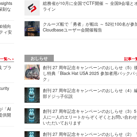
ights
総務省が10月に全国でCTF開催 ～ 全国9会場と
深刻な
ライン
クルーズ船で「勇者」が船出 ～ 52社100名が参
加傾向
Cloudbaseユーザー会開催報告
リティ安
おしらせ
事一覧へ
記事一
践 プラ
創刊 27 周年記念キャンペーンのおしらせ（5）
し特典「Black Hat USA 2025 参加者用バックパ
ク」
urity
創刊 27 周年記念キャンペーンのおしらせ（4）
部ドジっ子伝説
が「AI
創刊 27 周年記念キャンペーンのおしらせ（3）5
提供開
人に一人のエリートからぞくぞくとお問い合わ
いただいております
創刊 27 周年記念キャンペーンのおしらせ（2）「