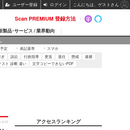
ユーザー登録
ログイン
こんにちは、ゲストさん
Scan PREMIUM 登録方法
 新製品･サービス / 業界動向
ん
予定
表記基準
スマホ
稼ぎ
訴訟
行政指導
更迭
退任
懲戒
逮捕
テスト 診断 違い
文字コピーできないPDF
アクセスランキング
u 8:05