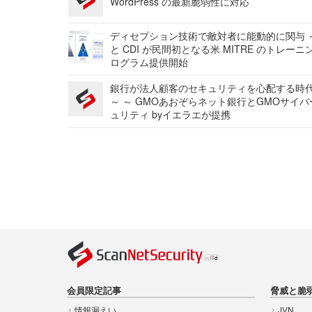
WordPress の最新脆弱性に対応
ディセプション技術で敵対者に能動的に関与 ～
と CDI が民間初となる米 MITRE のトレーニ
ログラム提供開始
銀行が法人顧客のセキュリティを心配する時
～ ～ GMOあおぞらネット銀行とGMOサイ
ュリティ byイエラエが提携
会員限定記事
脅威と脆
情報漏えい
JVN