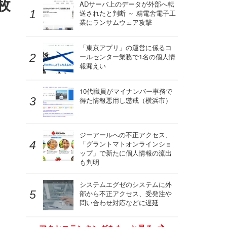
枚
ADサーバ上のデータが外部へ転
送されたと判断 ～ 精電舎電子工
業にランサムウェア攻撃
「東京アプリ」の運営に係るコ
ールセンター業務で1名の個人情
報漏えい
10代職員がマイナンバー事務で
得た情報悪用し懲戒（横浜市）
ジーアールへの不正アクセス、
「グラントマトオンラインショ
ップ」で新たに個人情報の流出
も判明
システムエグゼのシステムに外
部から不正アクセス、受発注や
問い合わせ対応などに遅延