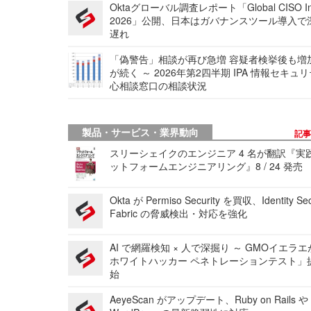
Oktaグローバル調査レポート「Global CISO Ins
2026」公開、日本はガバナンスツール導入で
遅れ
「偽警告」相談が再び急増 容疑者検挙後も増
が続く ～ 2026年第2四半期 IPA 情報セキュ
心相談窓口の相談状況
製品・サービス・業界動向
記
スリーシェイクのエンジニア 4 名が翻訳『実
ットフォームエンジニアリング』8 / 24 発売
Okta が Permiso Security を買収、Identity Sec
Fabric の脅威検出・対応を強化
AI で網羅検知 × 人で深掘り ～ GMOイエラエ
ホワイトハッカー ペネトレーションテスト」
始
AeyeScan がアップデート、Ruby on Rails や