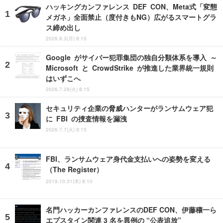
ハッキングカンファレンス DEF CON、Meta式「変態
メガネ」全面禁止（度付きもNG）広がるスマートグラ
ス締め出し
2026.8.3(月) 8:15
Google がサイバー犯罪集団の独自分類体系を導入 ～
Microsoft と CrowdStrike が推進した業界統一規則
はいずこへ
2026.7.28(火) 8:15
セキュリティ企業の脅威ハンターがランサムウェア犯
に FBI の捜査情報を漏洩
2026.7.7(火) 8:15
FBI、ランサムウェア身代金支払いへの姿勢を変える
（The Register）
2019.10.31(木) 8:10
名門ハッカーカンファレンスのDEF CON、伊藤穰一ら
エプスタイン関連 3 名を異例の “公表追放”