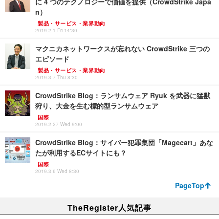
に 4 つのテクノロジーで価値を提供（CrowdStrike Japa
n）
製品・サービス・業界動向
2019.2.1 Fri 14:30
マクニカネットワークスが忘れない CrowdStrike 三つの
エピソード
製品・サービス・業界動向
2019.3.7 Thu 8:30
CrowdStrike Blog：ランサムウェア Ryuk を武器に猛獣
狩り、大金を生む標的型ランサムウェア
国際
2019.2.27 Wed 9:00
CrowdStrike Blog：サイバー犯罪集団「Magecart」あな
たが利用するECサイトにも？
国際
2019.3.6 Wed 8:30
PageTop
TheRegister人気記事