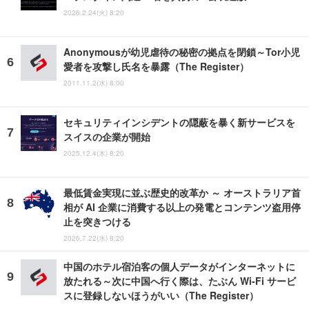
2026.2.24(火) 8:20
Anonymousが幼児虐待の秘密の拠点を閉鎖～Tor小児
愛者を攻撃し氏名を暴露（The Register）
2011.11.2(水) 8:00
セキュリティインシデントの隠蔽を暴く新サービスを
スイスの企業が開始
2025.12.4(木) 8:20
最低賃金実現に並ぶ歴史的改革か ～ オーストラリア首
相が AI 企業に消費する以上の発電とコンテンツ盗用停
止を突きつける
2026.7.22(水) 8:20
中国のホテル宿泊客の個人データがインターネットに
放たれる～次に中国へ行く際は、たぶん Wi-Fi サービ
スに登録しないほうがいい（The Register）