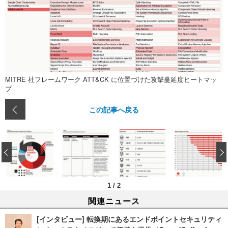
MITRE 社フレームワーク ATT&CK に位置づけた攻撃蔓延度ヒートマッ
プ
この記事へ戻る
‹
1
/
2
関連ニュース
[インタビュー] 転換期にあるエンドポイントセキュリティ