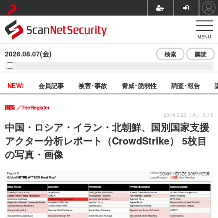
MENU
2026.08.07(金)
検索
購読
NEW!
会員記事
被害･事故
脅威･脆弱性
調査･報告
国際
TheRegister
2019.3.20（水） 8:15
中国・ロシア・イラン・北朝鮮、国別国家支援
アクター分析レポート（CrowdStrike） 5枚目
の写真・画像