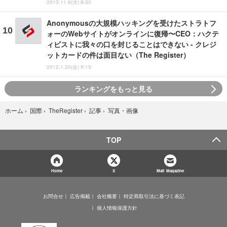
2013.11.6(水) 8:30
Anonymousの大規模ハッキングを受けたストラトフ
ォーのWebサイトがオンラインに復帰〜CEO：ハクテ
ィビストに我々の口を封じることはできない - クレジ
ットカードの件は面目ない（The Register）
2012.1.20(金) 9:15
ランキングをもっと見る
写真・画像
ホーム
›
国際
›
TheRegister
›
記事
›
TOP
Home
X
Mail Magazine
お問合せ
広告掲載
会社概要
特定商取引法に基づく表記
個人情報保護方針