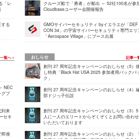
する「レ
クルーズ船で「勇者」が船出 ～ 52社100名が参
表
Cloudbaseユーザー会開催報告
正する
GMOサイバーセキュリティ byイエラエが「DEF
CON 34」の宇宙サイバーセキュリティ専門エリ
「Aerospace Village」にブース出展
おしらせ
事一覧へ
記事一
創刊 27 周年記念キャンペーンのおしらせ（5）
し特典「Black Hat USA 2025 参加者用バックパ
ク」
 NEC
創刊 27 周年記念キャンペーンのおしらせ（4）
ングプ
部ドジっ子伝説
代到来
創刊 27 周年記念キャンペーンのおしらせ（3）5
バーセキ
人に一人のエリートからぞくぞくとお問い合わ
いただいております
で即座
創刊 27 周年記念キャンペーンのおしらせ（2）「