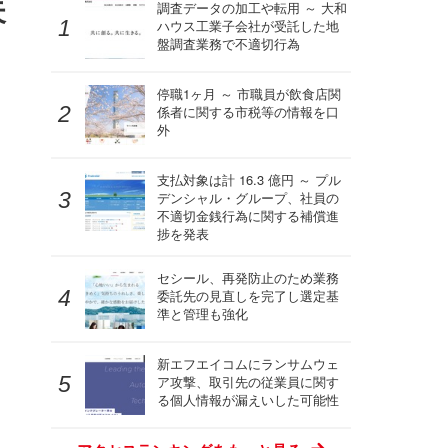
失
調査データの加工や転用 ～ 大和
ハウス工業子会社が受託した地
盤調査業務で不適切行為
停職1ヶ月 ～ 市職員が飲食店関
係者に関する市税等の情報を口
外
支払対象は計 16.3 億円 ～ プル
デンシャル・グループ、社員の
不適切金銭行為に関する補償進
捗を発表
セシール、再発防止のため業務
委託先の見直しを完了し選定基
準と管理も強化
新エフエイコムにランサムウェ
ア攻撃、取引先の従業員に関す
る個人情報が漏えいした可能性