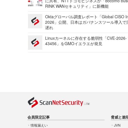
に共有、NTTドコモビジネスが「docomo busi
RINK WANセキュリティ」に新機能
Oktaグローバル調査レポート「Global CISO Ins
2026」公開、日本はガバナンスツール導入で
遅れ
Linuxカーネルに存在する脆弱性「CVE-2026-
43456」をGMOイエラエが発見
会員限定記事
脅威と脆
情報漏えい
JVN