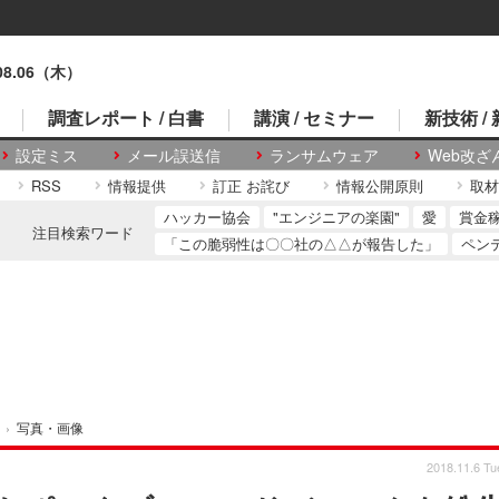
.08.06（木）
調査レポート / 白書
講演 / セミナー
新技術 /
設定ミス
メール誤送信
ランサムウェア
Web改ざ
RSS
情報提供
訂正 お詫び
情報公開原則
取材
ハッカー協会
"エンジニアの楽園"
愛
賞金
注目検索ワード
「この脆弱性は〇〇社の△△が報告した」
ペン
›
写真・画像
2018.11.6 Tu