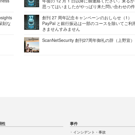
ness
年後の 12 月 1 日以降に御連絡ください」来る
思ってはいましたがやっぱり来た問い合わせの
ights
創刊 27 周年記念キャンペーンのおしらせ（1）
深刻な
PayPal と銀行振込は一部のコースを除いてご利
きませんすみません
ScanNetSecurity 創刊27周年御礼の辞（上野宣）
弱性
事件
インシデント・事故