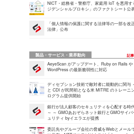
NICT・総務省・警察庁、家庭用 IoT を悪用
ジデンシャルプロキシ」のファクトシート公
「個人情報の保護に関する法律等の一部を改
法律」公布
製品・サービス・業界動向
記
AeyeScan がアップデート、Ruby on Rails や
WordPress の最新脆弱性に対応
ディセプション技術で敵対者に能動的に関与 ～
と CDI が民間初となる米 MITRE のトレーニ
ログラム提供開始
銀行が法人顧客のセキュリティを心配する時
～ ～ GMOあおぞらネット銀行とGMOサイ
ュリティ byイエラエが提携
委託先やグループ会社の脅威をWebとメール