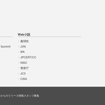
Web小説
脆弱性
t Summit
JVN
IPA
JPCERT/CC
NISC
警察庁
JC3
CISA
ドからのリリース情報
スタッフ募集