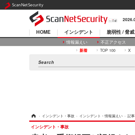
ScanNetSecurity
2026
HOME
インシデント
脆弱性 / 脅威
情報漏えい
不正アクセス
新着
TOP 100
X
ホーム
›
インシデント・事故
›
インシデント・情報漏えい
›
記事
インシデント・事故