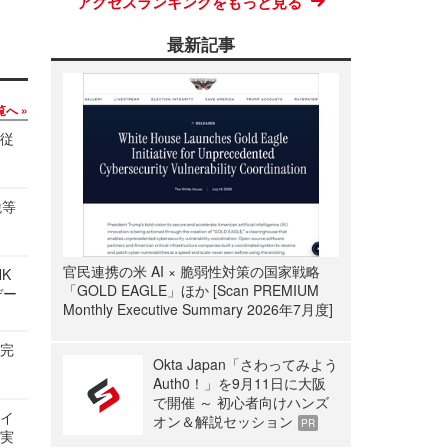
アクセスランキングをもっと見る
最新記事
覧へ
の従
税等
官民連携の米 AI × 脆弱性対策の国家戦略
NK
「GOLD EAGLE」ほか [Scan PREMIUM
デー
Monthly Executive Summary 2026年7月度]
を完
Okta Japan「さわってみよう
Auth0！」を9月11日に大阪
で開催 ～ 初心者向けハンズ
サイ
オン＆解説セッション
PR
る実