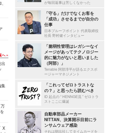
が毎回返事は芳しくなかった
加、
「守る」だけでなくお客を
「成功」させるまでが自分の
仕事
ア
日本プルーフポイント 代表取締役
社長 野村健インタビュー
「脆弱性管理はレガシーなイ
メージがあってテクノロジー
覧へ
的に魅力がないと思いました
（阿部）」
後出
ッ
Tenable 阿部淳平が語るエクスポ
ージャーマネジメント
「これってゼロトラストな
編集
の？」と思ったら読むべき
ID 起点の “ HENNGE流 ” ゼロトラ
ストここに爆誕
 万
せを
自動車部品メーカー
NITTAN、決算開示目前にラ
ンサムウェア感染
 X
それは朝出社してタイムカードを