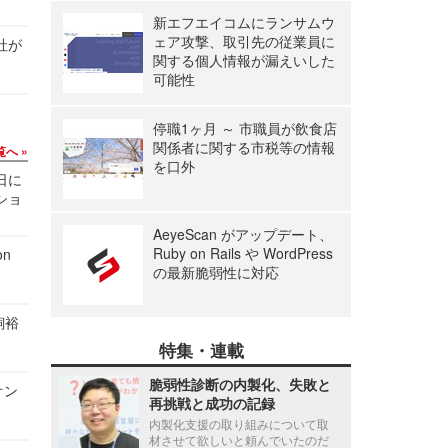
新エフエイコムにランサムウ
ェア攻撃、取引先の従業員に
社が
関する個人情報が漏えいした
可能性
停職1ヶ月 ～ 市職員が飲食店
関係者に関する市税等の情報
覧へ
を口外
1日に
ショ
AeyeScan がアップデート、
Ruby on Rails や WordPress
n
の最新脆弱性に対応
飼裕
特集・連載
脆弱性診断の内製化、失敗と
オン
再挑戦と成功の記録
内製化支援の取り組みについて取
材させて欲しいと頼んでいたのだ