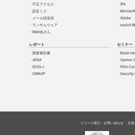
不正アクセス
IPA
設定ミス
Microsof
メール誤送信
Adobe
ランサムウェア
exploit
Web改ざん
レポート
セミナー
調査報告書
Black Ha
JNSA
Gartner 
ISOG-J
RSA Con
OWASP
Security
リリース窓口・お問い合わせ
広告