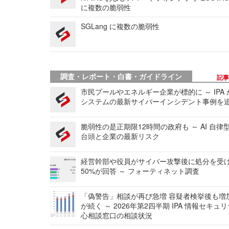
に複数の脆弱性
SGLang に複数の脆弱性
調査・レポート・白書・ガイドライン
記
市民プールやエネルギー企業が標的に ～ IPA
システムの最新サイバーインシデント事例を
脆弱性の是正期限12時間の政府も ～ AI 自律
台頭と企業の最新リスク
経営幹部や役員がサイバー攻撃後に処分を受
50%が回答 ～ フォーティネット調査
「偽警告」相談が再び急増 容疑者検挙後も増
が続く ～ 2026年第2四半期 IPA 情報セキュ
心相談窓口の相談状況