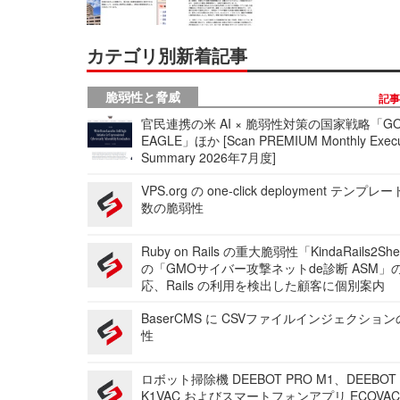
カテゴリ別新着記事
脆弱性と脅威
記
官民連携の米 AI × 脆弱性対策の国家戦略「GO
EAGLE」ほか [Scan PREMIUM Monthly Execu
Summary 2026年7月度]
VPS.org の one-click deployment テンプ
数の脆弱性
Ruby on Rails の重大脆弱性「KindaRails2Sh
の「GMOサイバー攻撃ネットde診断 ASM」
応、Rails の利用を検出した顧客に個別案内
BaserCMS に CSVファイルインジェクショ
性
ロボット掃除機 DEEBOT PRO M1、DEEBOT
K1VAC およびスマートフォンアプリ ECOVAC