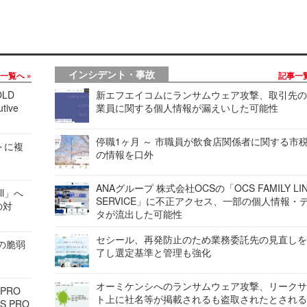
インシデント・事故
事一覧へ
記事一
LD
新エフエイコムにランサムウェア攻撃、取引先
tive
業員に関する個人情報が漏えいした可能性
停職1ヶ月 ～ 市職員が飲食店関係者に関する市
レートに複
の情報を口外
ANAグループ 株式会社OCSの「OCS FAMILY LI
ell」へ
SERVICE」に不正アクセス、一部の個人情報・
の対
タが流出した可能性
セシール、再発防止のため業務委託先の見直し
ンの脆弱
了し選定基準と管理も強化
オーミケンシへのランサムウェア攻撃、リーク
 PRO
ト上に社名等が掲載されるも盗取されたとされ
S PRO