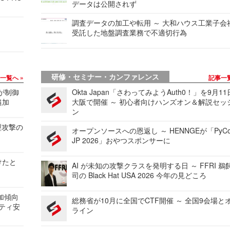
データは公開されず
調査データの加工や転用 ～ 大和ハウス工業子会
受託した地盤調査業務で不適切行為
研修・セミナー・カンファレンス
事一覧へ
記事一
 が制御
Okta Japan「さわってみようAuth0！」を9月1
追加
大阪で開催 ～ 初心者向けハンズオン＆解説セッ
ン
型攻撃の
オープンソースへの恩返し ～ HENNGEが「PyCo
JP 2026」おやつスポンサーに
けたと
AI が未知の攻撃クラスを発明する日 ～ FFRI 鵜
司の Black Hat USA 2026 今年の見どころ
加傾向
総務省が10月に全国でCTF開催 ～ 全国9会場と
リティ安
ライン