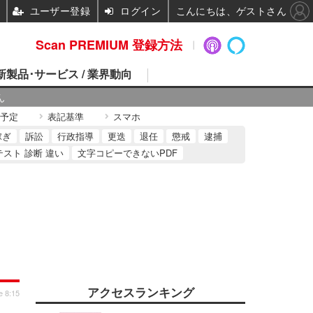
ユーザー登録
ログイン
こんにちは、ゲストさん
Scan PREMIUM 登録方法
 新製品･サービス / 業界動向
ん
予定
表記基準
スマホ
稼ぎ
訴訟
行政指導
更迭
退任
懲戒
逮捕
テスト 診断 違い
文字コピーできないPDF
アクセスランキング
e 8:15