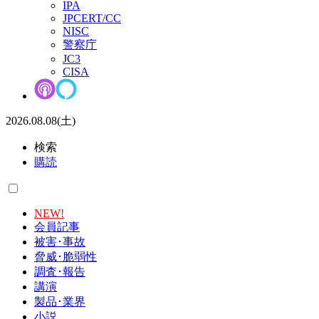
IPA
JPCERT/CC
NISC
警察庁
JC3
CISA
2026.08.08(土)
検索
購読
NEW!
会員記事
被害･事故
脅威･脆弱性
調査･報告
講演
製品･業界
小説