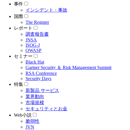
事件
インシデント・事故
国際
The Register
レポート
調査報告書
JNSA
ISOG-J
OWASP
セミナー
Black Hat
Gartner Security ＆ Risk Management Summit
RSA Conference
Security Days
特集
新製品 サービス
業界動向
市場規模
セキュリティとお金
Web小説
脆弱性
JVN