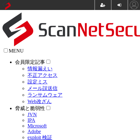
MENU
会員限定記事
情報漏えい
不正アクセス
設定ミス
メール誤送信
ランサムウェア
Web改ざん
脅威と脆弱性
JVN
IPA
Microsoft
Adobe
exploit 検証