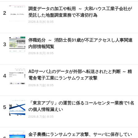
調査データの加工や転用 ～ 大和ハウス工業子会社が
受託した地盤調査業務で不適切行為
2026.8.5(水) 8:05
停職処分 ～ 消防士長31歳が不正アクセスし人事関連
内部情報閲覧
2026.8.3(月) 8:05
ADサーバ上のデータが外部へ転送されたと判断 ～ 精
電舎電子工業にランサムウェア攻撃
2026.8.7(金) 8:05
「東京アプリ」の運営に係るコールセンター業務で1名
の個人情報漏えい
2026.8.7(金) 8:05
金子農機にランサムウェア攻撃、サーバに保存してい