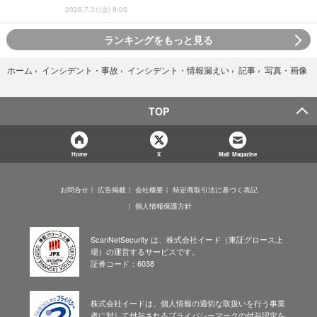
2026.7.31(金) 8:05
ランキングをもっと見る
写真・画像
ホーム
›
インシデント・事故
›
インシデント・情報漏えい
›
記事
›
TOP
Home
X
Mail Magazine
お問合せ
広告掲載
会社概要
特定商取引法に基づく表記
個人情報保護方針
ScanNetSecurity は、株式会社イード（東証グロース上
場）の運営するサービスです。
証券コード：6038
株式会社イードは、個人情報の適切な取扱いを行う事業
者に対して付与されるプライバシーマークの付与認定を