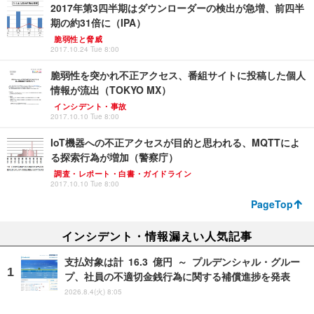
2017年第3四半期はダウンローダーの検出が急増、前四半
期の約31倍に（IPA）
脆弱性と脅威
2017.10.24 Tue 8:00
脆弱性を突かれ不正アクセス、番組サイトに投稿した個人
情報が流出（TOKYO MX）
インシデント・事故
2017.10.10 Tue 8:00
IoT機器への不正アクセスが目的と思われる、MQTTによ
る探索行為が増加（警察庁）
調査・レポート・白書・ガイドライン
2017.10.10 Tue 8:00
PageTop
インシデント・情報漏えい人気記事
支払対象は計 16.3 億円 ～ プルデンシャル・グルー
プ、社員の不適切金銭行為に関する補償進捗を発表
2026.8.4(火) 8:05