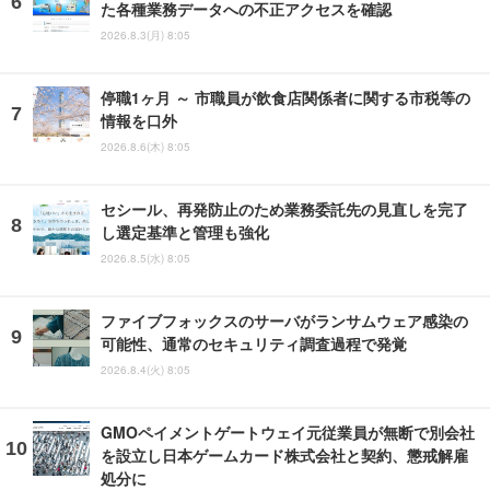
た各種業務データへの不正アクセスを確認
2026.8.3(月) 8:05
停職1ヶ月 ～ 市職員が飲食店関係者に関する市税等の
情報を口外
2026.8.6(木) 8:05
セシール、再発防止のため業務委託先の見直しを完了
し選定基準と管理も強化
2026.8.5(水) 8:05
ファイブフォックスのサーバがランサムウェア感染の
可能性、通常のセキュリティ調査過程で発覚
2026.8.4(火) 8:05
GMOペイメントゲートウェイ元従業員が無断で別会社
を設立し日本ゲームカード株式会社と契約、懲戒解雇
処分に