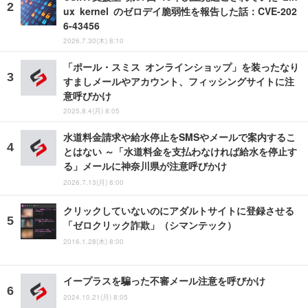
ux kernel のゼロデイ脆弱性を報告した話：CVE-202
6-43456
2026.7.30(木) 8:10
「ポール・スミス オンラインショップ」を装ったなり
すましメールやアカウント、フィッシングサイトに注
意呼びかけ
2025.8.4(月) 8:05
水道料金請求や給水停止をSMSやメールで案内するこ
とはない ～「水道料金を支払わなければ給水を停止す
る」メールに神奈川県が注意呼びかけ
2026.7.13(月) 8:00
クリックしていないのにアダルトサイトに登録させる
「ゼロクリック詐欺」（シマンテック）
2016.1.28(木) 8:00
イープラスを騙った不審メール注意を呼びかけ
2024.10.21(月) 8:05