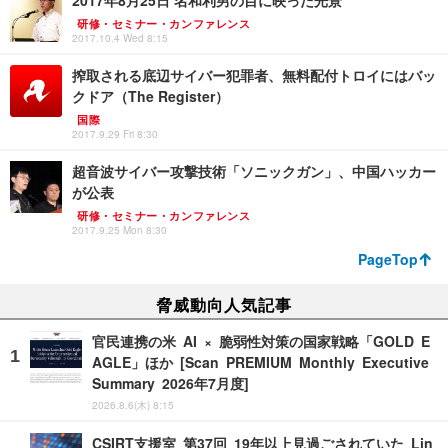
2017年8月25日 名和利男の目に映った光景
研修・セミナー・カンファレンス
2017.10.4 Wed 8:15
搾取される底辺サイバー犯罪者、無料配付トロイにはバッ
クドア（The Register）
国際
2017.9.29 Fri 8:30
超音波サイバー攻撃技術「ソニックガン」、中国ハッカー
が公表
研修・セミナー・カンファレンス
2017.9.25 Mon 8:30
PageTop
脅威動向人気記事
官民連携の米 AI × 脆弱性対策の国家戦略「GOLD E
AGLE」ほか [Scan PREMIUM Monthly Executive
Summary 2026年7月度]
2026.8.6(木) 8:15
CSIRT支援室 第37回 19年以上見過ごされていた Lin