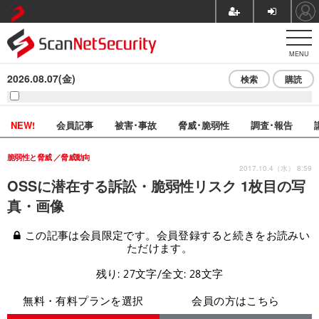
MENU
2026.08.07(金)
検索
購読
NEW!
会員記事
被害･事故
脅威･脆弱性
調査･報告
脆弱性と脅威
脅威動向
2017.10.4（水） 8:59
OSSに潜在する訴訟・脆弱性リスク 1枚目の写
真・画像
この記事は会員限定です。会員登録すると続きをお読みい
ただけます。
残り: 27文字/全文: 28文字
無料・有料プランを選択
会員の方はこちら