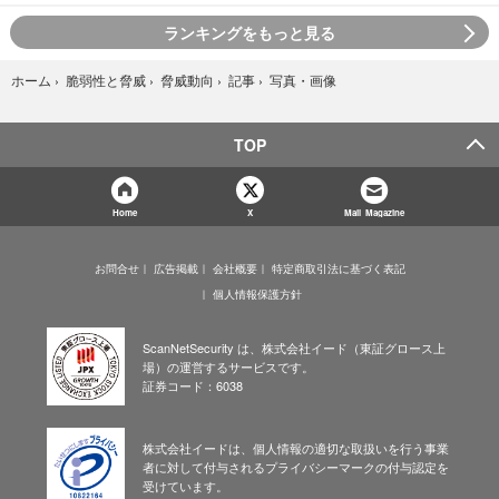
ランキングをもっと見る
写真・画像
ホーム
›
脆弱性と脅威
›
脅威動向
›
記事
›
TOP
Home
X
Mail Magazine
お問合せ
広告掲載
会社概要
特定商取引法に基づく表記
個人情報保護方針
ScanNetSecurity は、株式会社イード（東証グロース上
場）の運営するサービスです。
証券コード：6038
株式会社イードは、個人情報の適切な取扱いを行う事業
者に対して付与されるプライバシーマークの付与認定を
受けています。