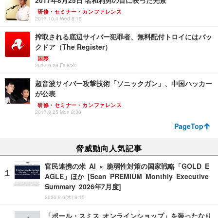
2017年8月25日 名和利男の目に映った光景
研修・セミナー・カンファレンス
2017.10.4 Wed 8:15
搾取される底辺サイバー犯罪者、無料配付トロイにはバッ
クドア（The Register）
国際
2017.9.29 Fri 8:30
超音波サイバー攻撃技術「ソニックガン」、中国ハッカー
が公表
研修・セミナー・カンファレンス
2017.9.25 Mon 8:30
PageTop
脅威動向人気記事
官民連携の米 AI × 脆弱性対策の国家戦略「GOLD E
AGLE」ほか [Scan PREMIUM Monthly Executive
Summary 2026年7月度]
2026.8.6(木) 8:15
「ポール・スミス オンラインショップ」を装ったなり