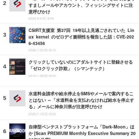
すましメールやアカウント、フィッシングサイトに注
意呼びかけ
2025.8.4(月) 8:05
CSIRT支援室 第37回 19年以上見過ごされていた Lin
ux kernel のゼロデイ脆弱性を報告した話：CVE-202
6-43456
2026.7.30(木) 8:10
クリックしていないのにアダルトサイトに登録させる
「ゼロクリック詐欺」（シマンテック）
2016.1.28(木) 8:00
水道料金請求や給水停止をSMSやメールで案内するこ
とはない ～「水道料金を支払わなければ給水を停止す
る」メールに神奈川県が注意呼びかけ
2026.7.13(月) 8:00
自律型ペンテストプラットフォーム「Dark-Moon」ほ
か [Scan PREMIUM Monthly Executive Summary 20