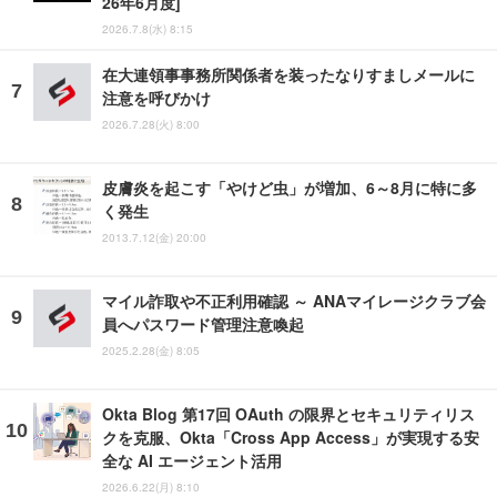
26年6月度]
2026.7.8(水) 8:15
在大連領事事務所関係者を装ったなりすましメールに
注意を呼びかけ
2026.7.28(火) 8:00
皮膚炎を起こす「やけど虫」が増加、6～8月に特に多
く発生
2013.7.12(金) 20:00
マイル詐取や不正利用確認 ～ ANAマイレージクラブ会
員へパスワード管理注意喚起
2025.2.28(金) 8:05
Okta Blog 第17回 OAuth の限界とセキュリティリス
クを克服、Okta「Cross App Access」が実現する安
全な AI エージェント活用
2026.6.22(月) 8:10