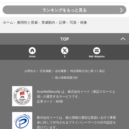
ランキングをもっと見る
写真・画像
ホーム
›
脆弱性と脅威
›
脅威動向
›
記事
›
TOP
Home
X
Mail Magazine
お問合せ
広告掲載
会社概要
特定商取引法に基づく表記
個人情報保護方針
ScanNetSecurity は、株式会社イード（東証グロース上
場）の運営するサービスです。
証券コード：6038
株式会社イードは、個人情報の適切な取扱いを行う事業
者に対して付与されるプライバシーマークの付与認定を
受けています。