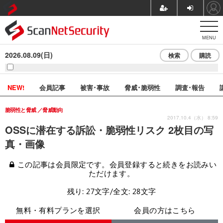
MENU
2026.08.09(日)
検索
購読
NEW!
会員記事
被害･事故
脅威･脆弱性
調査･報告
脆弱性と脅威
脅威動向
2017.10.4（水） 8:59
OSSに潜在する訴訟・脆弱性リスク 2枚目の写
真・画像
この記事は会員限定です。会員登録すると続きをお読みい
ただけます。
残り: 27文字/全文: 28文字
無料・有料プランを選択
会員の方はこちら