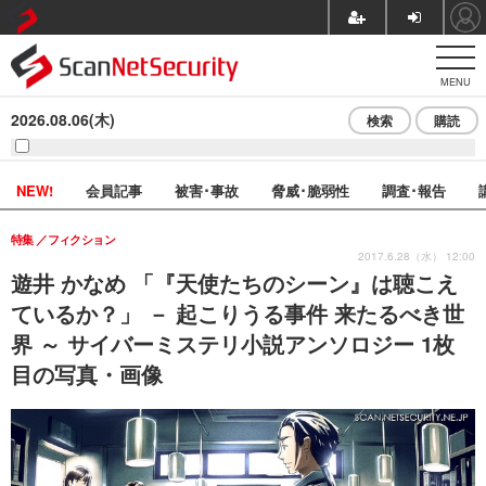
MENU
2026.08.06(木)
検索
購読
NEW!
会員記事
被害･事故
脅威･脆弱性
調査･報告
特集
フィクション
2017.6.28（水） 12:00
遊井 かなめ 「『天使たちのシーン』は聴こえ
ているか？」 － 起こりうる事件 来たるべき世
界 ～ サイバーミステリ小説アンソロジー 1枚
目の写真・画像