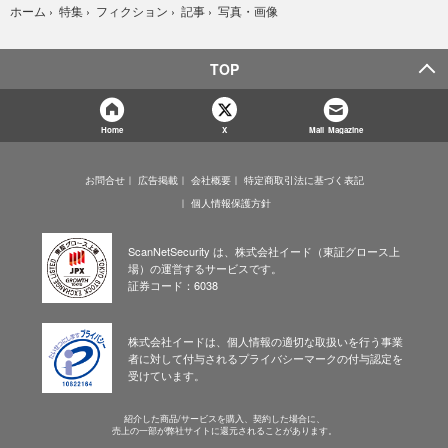
写真・画像
ホーム
›
特集
›
フィクション
›
記事
›
TOP
Home
X
Mail Magazine
お問合せ
広告掲載
会社概要
特定商取引法に基づく表記
個人情報保護方針
ScanNetSecurity は、株式会社イード（東証グロース上
場）の運営するサービスです。
証券コード：6038
株式会社イードは、個人情報の適切な取扱いを行う事業
者に対して付与されるプライバシーマークの付与認定を
受けています。
紹介した商品/サービスを購入、契約した場合に、
売上の一部が弊社サイトに還元されることがあります。