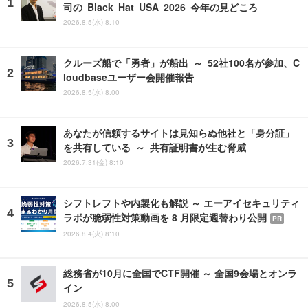
司の Black Hat USA 2026 今年の見どころ
2026.8.5(水) 8:10
クルーズ船で「勇者」が船出 ～ 52社100名が参加、C
loudbaseユーザー会開催報告
2026.8.5(水) 8:00
あなたが信頼するサイトは見知らぬ他社と「身分証」
を共有している ～ 共有証明書が生む脅威
2026.7.31(金) 8:10
シフトレフトや内製化も解説 ～ エーアイセキュリティ
ラボが脆弱性対策動画を 8 月限定週替わり公開
PR
2026.8.4(火) 8:10
総務省が10月に全国でCTF開催 ～ 全国9会場とオンラ
イン
2026.8.5(水) 8:00