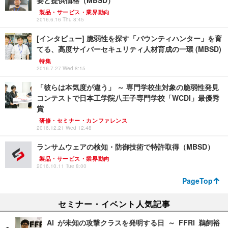
要と提供価格（MBSD）
製品・サービス・業界動向
2016.6.16 Thu 8:45
[インタビュー] 脆弱性を探す「バウンティハンター」を育
てる、高度サイバーセキュリティ人材育成の一環 (MBSD)
特集
2016.7.27 Wed 8:15
「彼らは本気度が違う」 ～ 専門学校生対象の脆弱性発見
コンテストで日本工学院八王子専門学校「WCDI」最優秀
賞
研修・セミナー・カンファレンス
2016.12.21 Wed 12:48
ランサムウェアの検知・防御技術で特許取得（MBSD）
製品・サービス・業界動向
2016.10.11 Tue 8:00
PageTop
セミナー・イベント人気記事
AI が未知の攻撃クラスを発明する日 ～ FFRI 鵜飼裕