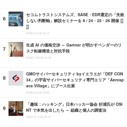
セコムトラストシステムズ、SASE・EDR選定の「失敗
しない判断軸」解説セミナーを 8 / 24・25・26 開催
P
R
2026.8.3(月) 8:10
生成 AI の価格交渉 ～ Gartner が明かすベンダーのリ
スク転嫁構造と対抗手段
2026.7.30(木) 8:15
GMOサイバーセキュリティ byイエラエが「DEF CON
34」の宇宙サイバーセキュリティ専門エリア「Aerosp
ace Village」にブース出展
2026.8.5(水) 8:00
「趣味：ハッキング」日本ハッカー協会 杉浦氏が OSI
NT で本気を出したら ～ 組織と個人の調査法
2025.3.11(火) 8:10