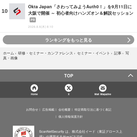
Okta Japan「さわってみようAuth0！」を9月11日に
大阪で開催 ～ 初心者向けハンズオン＆解説セッション
PR
2026.8.6(木) 8:10
ランキングをもっと見る
写
ホーム
›
研修・セミナー・カンファレンス
›
セミナー・イベント
›
記事
›
真・画像
TOP
Home
X
Mail Magazine
お問合せ
広告掲載
会社概要
特定商取引法に基づく表記
個人情報保護方針
ScanNetSecurity は、株式会社イード（東証グロース上
場）の運営するサービスです。