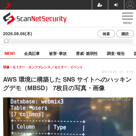
MENU
2026.08.06(木)
検索
購読
NEW!
会員記事
被害･事故
脅威･脆弱性
調査･報告
研修・セミナー・カンファレンス
セミナー・イベント
2017.6.20（火） 8:15
AWS 環境に構築した SNS サイトへのハッキン
グデモ（MBSD） 7枚目の写真・画像