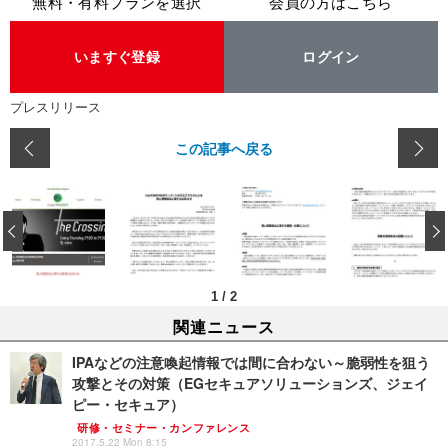
無料・有料プランを選択
会員の方はこちら
いますぐ登録
ログイン
プレスリリース
この記事へ戻る
‹
1
/
2
関連ニュース
IPAなどの注意喚起情報では間に合わない～脆弱性を狙う
攻撃とその対策（EGセキュアソリューションズ、ジェイ
ピー・セキュア）
研修・セミナー・カンファレンス
2017.5.22 Mon 8:15