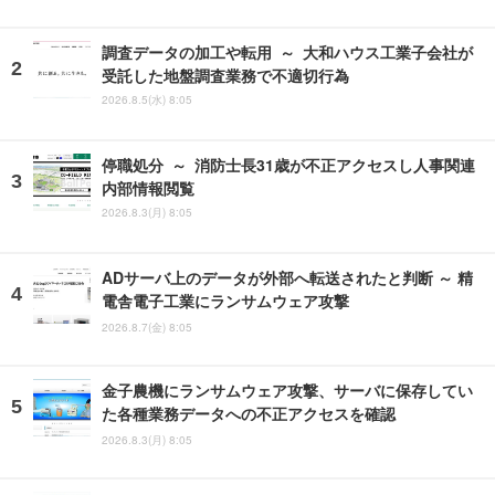
調査データの加工や転用 ～ 大和ハウス工業子会社が
受託した地盤調査業務で不適切行為
2026.8.5(水) 8:05
停職処分 ～ 消防士長31歳が不正アクセスし人事関連
内部情報閲覧
2026.8.3(月) 8:05
ADサーバ上のデータが外部へ転送されたと判断 ～ 精
電舎電子工業にランサムウェア攻撃
2026.8.7(金) 8:05
金子農機にランサムウェア攻撃、サーバに保存してい
た各種業務データへの不正アクセスを確認
2026.8.3(月) 8:05