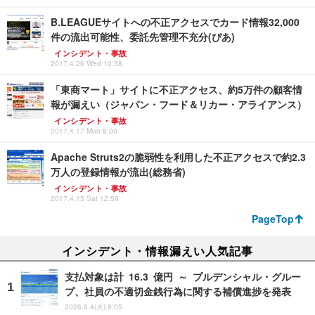
B.LEAGUEサイトへの不正アクセスでカード情報32,000
件の流出可能性、委託先管理不充分(ぴあ)
インシデント・事故
2017.4.26 Wed 10:38
「東商マート」サイトに不正アクセス、約5万件の顧客情
報が漏えい（ジャパン・フード＆リカー・アライアンス）
インシデント・事故
2017.4.17 Mon 8:00
Apache Struts2の脆弱性を利用した不正アクセスで約2.3
万人の登録情報が流出(総務省)
インシデント・事故
2017.4.15 Sat 12:59
PageTop
インシデント・情報漏えい人気記事
支払対象は計 16.3 億円 ～ プルデンシャル・グルー
プ、社員の不適切金銭行為に関する補償進捗を発表
2026.8.4(火) 8:05