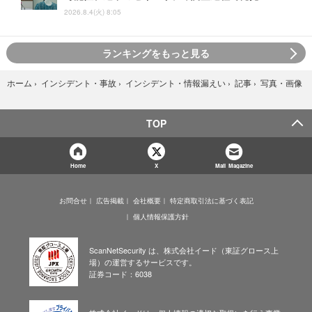
2026.8.4(火) 8:05
ランキングをもっと見る
写真・画像
ホーム
›
インシデント・事故
›
インシデント・情報漏えい
›
記事
›
TOP
Home
X
Mail Magazine
お問合せ
広告掲載
会社概要
特定商取引法に基づく表記
個人情報保護方針
ScanNetSecurity は、株式会社イード（東証グロース上
場）の運営するサービスです。
証券コード：6038