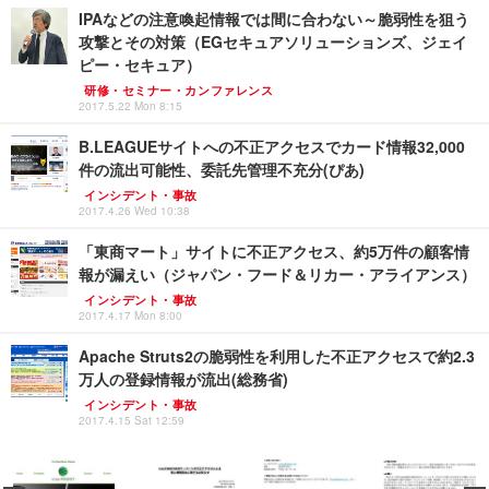
IPAなどの注意喚起情報では間に合わない～脆弱性を狙う
攻撃とその対策（EGセキュアソリューションズ、ジェイ
ピー・セキュア）
研修・セミナー・カンファレンス
2017.5.22 Mon 8:15
B.LEAGUEサイトへの不正アクセスでカード情報32,000
件の流出可能性、委託先管理不充分(ぴあ)
インシデント・事故
2017.4.26 Wed 10:38
「東商マート」サイトに不正アクセス、約5万件の顧客情
報が漏えい（ジャパン・フード＆リカー・アライアンス）
インシデント・事故
2017.4.17 Mon 8:00
Apache Struts2の脆弱性を利用した不正アクセスで約2.3
万人の登録情報が流出(総務省)
インシデント・事故
2017.4.15 Sat 12:59