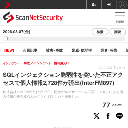
MENU
2026.08.07(金)
検索
購読
NEW!
会員記事
被害･事故
脅威･脆弱性
調査･報告
インシデント・事故
インシデント・情報漏えい
2017.5.23 Tue 9:43
SQLインジェクション脆弱性を突いた不正アク
セスで個人情報2,728件が流出(InterFM897)
株式会社InterFM897は5月17日、同社のWebサーバへの不正アクセスによる個
人情報が抜き取られたことが判明したと発表した。
77
views