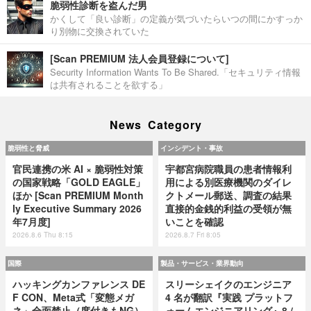
脆弱性診断を盗んだ男
かくして「良い診断」の定義が気づいたらいつの間にかすっか
り別物に交換されていた
[Scan PREMIUM 法人会員登録について]
Security Information Wants To Be Shared.「セキュリティ情報
は共有されることを欲する」
News Category
脆弱性と脅威
インシデント・事故
官民連携の米 AI × 脆弱性対策
宇都宮病院職員の患者情報利
の国家戦略「GOLD EAGLE」
用による別医療機関のダイレ
ほか [Scan PREMIUM Month
クトメール郵送、調査の結果
ly Executive Summary 2026
直接的金銭的利益の受領が無
年7月度]
いことを確認
2026.8.6 Thu 8:15
2026.8.7 Fri 8:05
国際
製品・サービス・業界動向
ハッキングカンファレンス DE
スリーシェイクのエンジニア
F CON、Meta式「変態メガ
4 名が翻訳『実践 プラットフ
ネ」全面禁止（度付きもNG）
ォームエンジニアリング』8 /