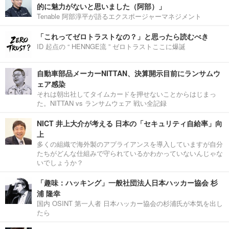
的に魅力がないと思いました（阿部）」
Tenable 阿部淳平が語るエクスポージャーマネジメント
「これってゼロトラストなの？」と思ったら読むべき
ID 起点の “ HENNGE流 ” ゼロトラストここに爆誕
自動車部品メーカーNITTAN、決算開示目前にランサムウ
ェア感染
それは朝出社してタイムカードを押せないことからはじまっ
た。NITTAN vs ランサムウェア 戦い全記録
NICT 井上大介が考える 日本の「セキュリティ自給率」向
上
多くの組織で海外製のアプライアンスを導入していますが自分
たちがどんな仕組みで守られているかわかっていないんじゃな
いでしょうか？
「趣味：ハッキング」一般社団法人日本ハッカー協会 杉
浦 隆幸
国内 OSINT 第一人者 日本ハッカー協会の杉浦氏が本気を出し
たら