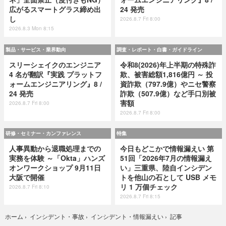
広がるスマートグラス締め出
24 発売
し
2026.8.7 Fri 8:00
2026.8.3 Mon 8:15
製品・サービス・業界動向
調査・レポート・白書・ガイドライン
スリーシェイクのエンジニア
令和8(2026)年上半期の特殊詐
4 名が翻訳『実践 プラットフ
欺、被害総額1,816億円 ～ 投
ォームエンジニアリング』8 /
資詐欺（797.9億）やニセ警察
24 発売
詐欺（507.9億）など手口別被
害額
2026.8.7 Fri 8:00
2026.8.7 Fri 8:00
研修・セミナー・カンファレンス
特集
人事異動から退職処理までの
今日もどこかで情報漏えい 第
実務を体験 ～「Okta」ハンズ
51回「2026年7月の情報漏え
オンワークショップ 9月11日
い」三重県、陸自インシデン
大阪で開催
トを他山の石として USB メモ
リ 1 万個チェック
2026.8.7 Fri 8:10
2026.8.7 Fri 8:15
記事
ホーム
›
インシデント・事故
›
インシデント・情報漏えい
›