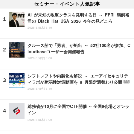
セミナー・イベント人気記事
AI が未知の攻撃クラスを発明する日 ～ FFRI 鵜飼裕
司の Black Hat USA 2026 今年の見どころ
2026.8.5(水) 8:10
クルーズ船で「勇者」が船出 ～ 52社100名が参加、C
loudbaseユーザー会開催報告
2026.8.5(水) 8:00
シフトレフトや内製化も解説 ～ エーアイセキュリテ
ィラボが脆弱性対策動画を 8 月限定週替わり公開
PR
2026.8.4(火) 8:10
総務省が10月に全国でCTF開催 ～ 全国9会場とオンラ
イン
2026.8.5(水) 8:00