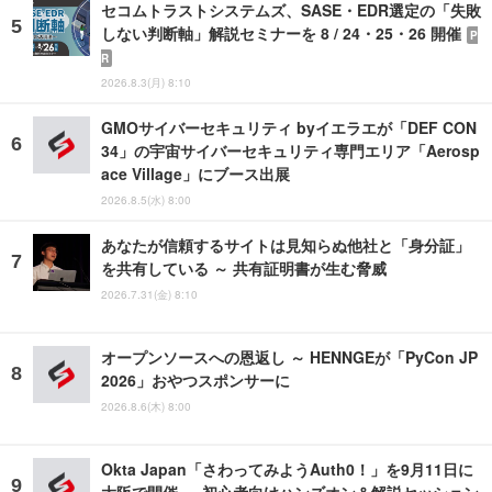
セコムトラストシステムズ、SASE・EDR選定の「失敗
しない判断軸」解説セミナーを 8 / 24・25・26 開催
P
R
2026.8.3(月) 8:10
GMOサイバーセキュリティ byイエラエが「DEF CON
34」の宇宙サイバーセキュリティ専門エリア「Aerosp
ace Village」にブース出展
2026.8.5(水) 8:00
あなたが信頼するサイトは見知らぬ他社と「身分証」
を共有している ～ 共有証明書が生む脅威
2026.7.31(金) 8:10
オープンソースへの恩返し ～ HENNGEが「PyCon JP
2026」おやつスポンサーに
2026.8.6(木) 8:00
Okta Japan「さわってみようAuth0！」を9月11日に