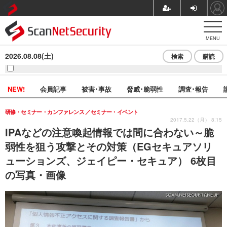
MENU
2026.08.08(土)
検索
購読
NEW!
会員記事
被害･事故
脅威･脆弱性
調査･報告
研修・セミナー・カンファレンス
セミナー・イベント
2017.5.22（月） 8:15
IPAなどの注意喚起情報では間に合わない～脆
弱性を狙う攻撃とその対策（EGセキュアソリ
ューションズ、ジェイピー・セキュア） 6枚目
の写真・画像