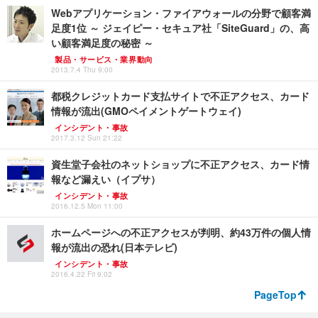
Webアプリケーション・ファイアウォールの分野で顧客満
足度1位 ～ ジェイピー・セキュア社「SiteGuard」の、高
い顧客満足度の秘密 ～
製品・サービス・業界動向
2013.7.4 Thu 9:00
都税クレジットカード支払サイトで不正アクセス、カード
情報が流出(GMOペイメントゲートウェイ)
インシデント・事故
2017.3.12 Sun 21:22
資生堂子会社のネットショップに不正アクセス、カード情
報など漏えい（イプサ）
インシデント・事故
2016.12.5 Mon 11:00
ホームページへの不正アクセスが判明、約43万件の個人情
報が流出の恐れ(日本テレビ)
インシデント・事故
2016.4.22 Fri 9:02
PageTop