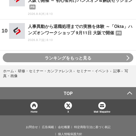
大阪で開催 ～ 初心者向けハンズオン＆解説セッション
PR
2026.8.6(木) 8:10
人事異動から退職処理までの実務を体験 ～「Okta」ハ
ンズオンワークショップ 9月11日 大阪で開催
PR
2026.8.7(金) 8:10
ランキングをもっと見る
写
ホーム
›
研修・セミナー・カンファレンス
›
セミナー・イベント
›
記事
›
真・画像
TOP
Home
X
Mail Magazine
お問合せ
広告掲載
会社概要
特定商取引法に基づく表記
個人情報保護方針