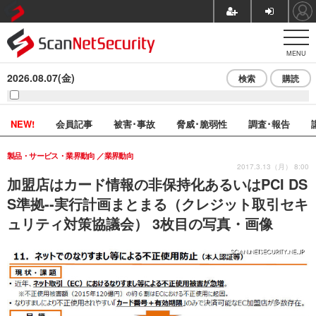
MENU
2026.08.07(金)
検索
購読
NEW!
会員記事
被害･事故
脅威･脆弱性
調査･報告
製品・サービス・業界動向
業界動向
2017.3.13（月） 8:00
加盟店はカード情報の非保持化あるいはPCI DS
S準拠--実行計画まとまる（クレジット取引セキ
ュリティ対策協議会） 3枚目の写真・画像