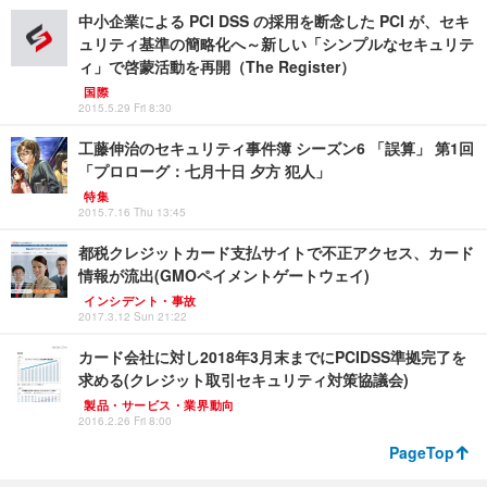
中小企業による PCI DSS の採用を断念した PCI が、セキ
ュリティ基準の簡略化へ～新しい「シンプルなセキュリテ
ィ」で啓蒙活動を再開（The Register）
国際
2015.5.29 Fri 8:30
工藤伸治のセキュリティ事件簿 シーズン6 「誤算」 第1回
「プロローグ：七月十日 夕方 犯人」
特集
2015.7.16 Thu 13:45
都税クレジットカード支払サイトで不正アクセス、カード
情報が流出(GMOペイメントゲートウェイ)
インシデント・事故
2017.3.12 Sun 21:22
カード会社に対し2018年3月末までにPCIDSS準拠完了を
求める(クレジット取引セキュリティ対策協議会)
製品・サービス・業界動向
2016.2.26 Fri 8:00
PageTop