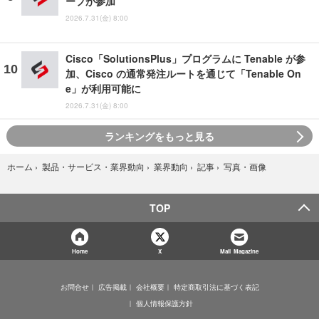
ープが参加
2026.7.31(金) 8:00
Cisco「SolutionsPlus」プログラムに Tenable が参
加、Cisco の通常発注ルートを通じて「Tenable On
e」が利用可能に
2026.7.31(金) 8:00
ランキングをもっと見る
写真・画像
ホーム
›
製品・サービス・業界動向
›
業界動向
›
記事
›
TOP
Home
X
Mail Magazine
お問合せ
広告掲載
会社概要
特定商取引法に基づく表記
個人情報保護方針