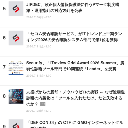
JIPDEC、改正個人情報保護法に伴うPマーク制度構
築・運用指針の対応方針を公表
2026.7.30(木) 8:00
「セコム安否確認サービス」がITトレンド上半期ラン
キング2026の安否確認システム部門で第1位を獲得
2026.7.31(金) 8:00
Securify、「ITreview Grid Award 2026 Summer」脆
弱性診断ツール部門で10期連続「Leader」を受賞
2026.7.31(金) 8:00
丸投げからの脱却・ノウハウゼロの挑戦 ～ なぜ脆弱性
診断の内製化は「ツールを入れただけ」だと失敗する
のか？
PR
2026.7.28(火) 8:10
「DEF CON 34」の CTF に GMOインターネットグル