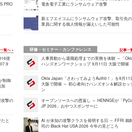
S PRO
電舎電子工業にランサムウェア攻撃
新エフエイコムにランサムウェア攻撃、取引先
業員に関する個人情報が漏えいした可能性
研修・セミナー・カンファレンス
事一覧へ
記事一
816億
人事異動から退職処理までの実務を体験 ～「Okt
7.9
ハンズオンワークショップ 9月11日 大阪で開催
Okta Japan「さわってみようAuth0！」を9月1
 が制御
大阪で開催 ～ 初心者向けハンズオン＆解説セッ
追加
ン
型攻撃の
オープンソースへの恩返し ～ HENNGEが「PyCo
JP 2026」おやつスポンサーに
けたと
AI が未知の攻撃クラスを発明する日 ～ FFRI 鵜
司の Black Hat USA 2026 今年の見どころ