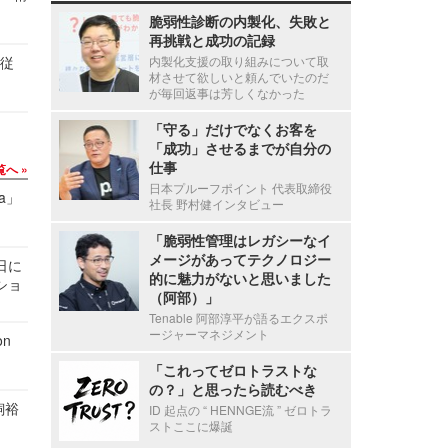
脆弱性診断の内製化、失敗と
再挑戦と成功の記録
の従
内製化支援の取り組みについて取
材させて欲しいと頼んでいたのだ
が毎回返事は芳しくなかった
「守る」だけでなくお客を
「成功」させるまでが自分の
仕事
覧へ
日本プルーフポイント 代表取締役
a」
社長 野村健インタビュー
「脆弱性管理はレガシーなイ
メージがあってテクノロジー
1日に
的に魅力がないと思いました
ショ
（阿部）」
Tenable 阿部淳平が語るエクスポ
ージャーマネジメント
n
「これってゼロトラストな
の？」と思ったら読むべき
飼裕
ID 起点の “ HENNGE流 ” ゼロトラ
ストここに爆誕