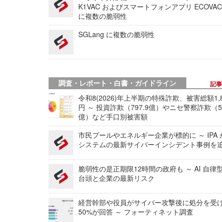
K1VAC およびスマートフォンアプリ ECOVAC
に複数の脆弱性
SGLang に複数の脆弱性
調査・レポート・白書・ガイドライン
記
令和8(2026)年上半期の特殊詐欺、被害総額1,
円 ～ 投資詐欺（797.9億）やニセ警察詐欺（50
億）など手口別被害額
市民プールやエネルギー企業が標的に ～ IPA
システムの最新サイバーインシデント事例を
脆弱性の是正期限12時間の政府も ～ AI 自律
台頭と企業の最新リスク
経営幹部や役員がサイバー攻撃後に処分を受
50%が回答 ～ フォーティネット調査