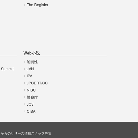
The Register
Web小説
脆弱性
t Summit
JVN
IPA
JPCERT/CC
NISC
警察庁
JC3
CISA
ドからのリリース情報
スタッフ募集