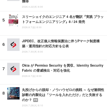
獲得
2026.4.22(水) 8:00
スリーシェイクのエンジニア 4 名が翻訳『実践 プラッ
トフォームエンジニアリング』8 / 24 発売
2026.8.7(金) 8:00
JIPDEC、改正個人情報保護法に伴うPマーク制度構
築・運用指針の対応方針を公表
2026.7.30(木) 8:00
Okta が Permiso Security を買収、Identity Security
Fabric の脅威検出・対応を強化
2026.8.7(金) 8:00
丸投げからの脱却・ノウハウゼロの挑戦 ～ なぜ脆弱性
診断の内製化は「ツールを入れただけ」だと失敗する
のか？
PR
2026.7.28(火) 8:10