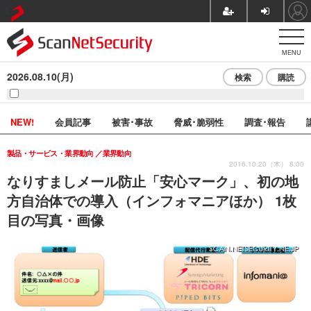
MENU
2026.08.10(月)
検索
購読
NEW!
会員記事
被害･事故
脅威･脆弱性
調査･報告
製品・サービス・業界動向
業界動向
2016.10.20（木） 8:00
なりすましメール防止「安心マーク」、初の地
方自治体での導入（インフォマニアほか） 1枚
目の写真・画像