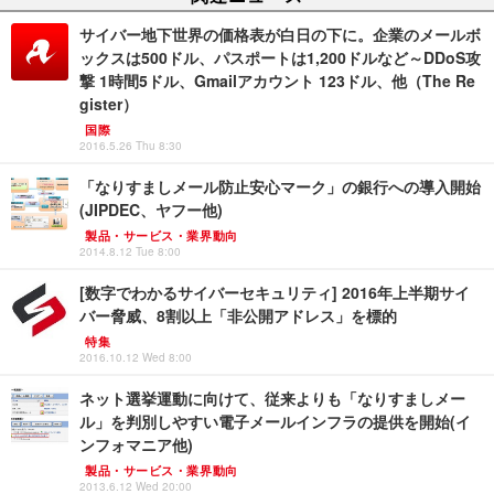
サイバー地下世界の価格表が白日の下に。企業のメールボ
ックスは500ドル、パスポートは1,200ドルなど～DDoS攻
撃 1時間5ドル、Gmailアカウント 123ドル、他（The Re
gister）
国際
2016.5.26 Thu 8:30
「なりすましメール防止安心マーク」の銀行への導入開始
(JIPDEC、ヤフー他)
製品・サービス・業界動向
2014.8.12 Tue 8:00
[数字でわかるサイバーセキュリティ] 2016年上半期サイ
バー脅威、8割以上「非公開アドレス」を標的
特集
2016.10.12 Wed 8:00
ネット選挙運動に向けて、従来よりも「なりすましメー
ル」を判別しやすい電子メールインフラの提供を開始(イ
ンフォマニア他)
製品・サービス・業界動向
2013.6.12 Wed 20:00