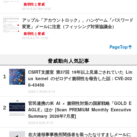
脆弱性と脅威
2016.8.22 Mon 8:00
アップル「アカウントロック」、ハンゲーム「パスワード
変更」メールに注意（フィッシング対策協議会）
脆弱性と脅威
2016.8.5 Fri 13:00
PageTop
脅威動向人気記事
CSIRT支援室 第37回 19年以上見過ごされていた Lin
ux kernel のゼロデイ脆弱性を報告した話：CVE-202
6-43456
2026.7.30(木) 8:10
官民連携の米 AI × 脆弱性対策の国家戦略「GOLD E
AGLE」ほか [Scan PREMIUM Monthly Executive
Summary 2026年7月度]
2026.8.6(木) 8:15
在大連領事事務所関係者を装ったなりすましメールに