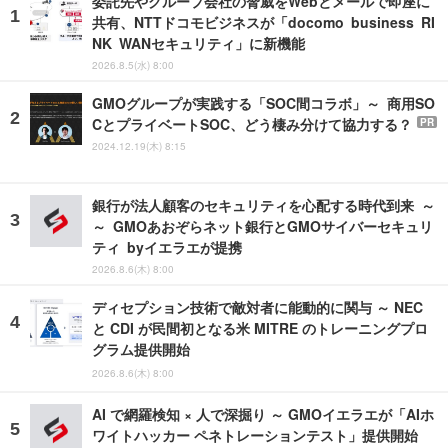
委託先やグループ会社の脅威をWebとメールで即座に
共有、NTTドコモビジネスが「docomo business RI
NK WANセキュリティ」に新機能
2026.8.5(水) 8:00
GMOグループが実践する「SOC間コラボ」～ 商用SO
CとプライベートSOC、どう棲み分けて協力する？
PR
2024.12.19(木) 8:15
銀行が法人顧客のセキュリティを心配する時代到来 ～
～ GMOあおぞらネット銀行とGMOサイバーセキュリ
ティ byイエラエが提携
2026.8.6(木) 8:00
ディセプション技術で敵対者に能動的に関与 ～ NEC
と CDI が民間初となる米 MITRE のトレーニングプロ
グラム提供開始
2026.8.6(木) 8:00
AI で網羅検知 × 人で深掘り ～ GMOイエラエが「AIホ
ワイトハッカー ペネトレーションテスト」提供開始