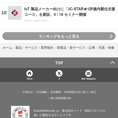
IoT 製品メーカー向けに「JC-STAR★1評価内製化支援
コース」を新設、9 / 18 セミナー開催
2026.7.29(水) 8:00
ランキングをもっと見る
写真・画像
ホーム
›
製品・サービス・業界動向
›
新製品・新サービス
›
記事
›
TOP
Home
X
Mail Magazine
お問合せ
広告掲載
会社概要
特定商取引法に基づく表記
個人情報保護方針
ScanNetSecurity は、株式会社イード（東証グロース上
場）の運営するサービスです。