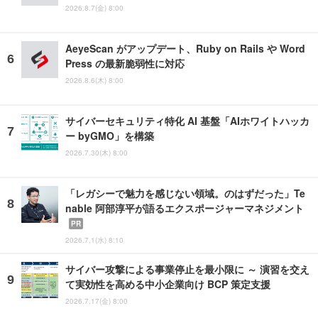
2026.8.7(金) 8:00
AeyeScan がアップデート、Ruby on Rails や Word
Press の最新脆弱性に対応
2026.8.6(木) 8:00
サイバーセキュリティ特化 AI 基盤「AIホワイトハッカ
ー byGMO」を構築
2026.7.30(木) 8:00
「レガシーで魅力を感じない領域。のはずだった」Te
nable 阿部淳平が語るエクスポージャーマネジメント
PR
2026.7.1(水) 8:10
サイバー攻撃による事業停止を最小限に ～ 演習を交え
て実効性を高める中小企業向け BCP 策定支援
2026.7.17(金) 8:00