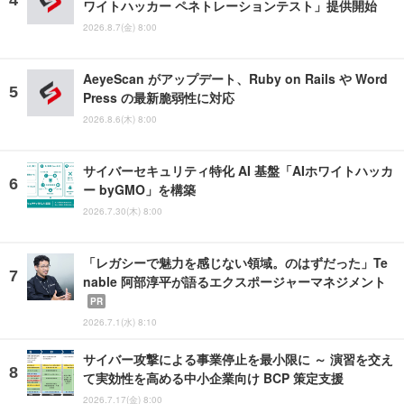
ワイトハッカー ペネトレーションテスト」提供開始
2026.8.7(金) 8:00
AeyeScan がアップデート、Ruby on Rails や Word
Press の最新脆弱性に対応
2026.8.6(木) 8:00
サイバーセキュリティ特化 AI 基盤「AIホワイトハッカ
ー byGMO」を構築
2026.7.30(木) 8:00
「レガシーで魅力を感じない領域。のはずだった」Te
nable 阿部淳平が語るエクスポージャーマネジメント
PR
2026.7.1(水) 8:10
サイバー攻撃による事業停止を最小限に ～ 演習を交え
て実効性を高める中小企業向け BCP 策定支援
2026.7.17(金) 8:00