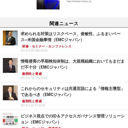
関連ニュース
求められる対策はリスクベース、俊敏性、ふるまいベー
ス--米国金融事情（EMCジャパン）
研修・セミナー・カンファレンス
2015.5.25 Mon 8:00
情報侵害の早期検知体制は、大規模組織においてもまだま
だ不十分（EMCジャパン）
脆弱性と脅威
2015.4.16 Thu 8:00
これからのセキュリティは共通言語による「情報主導型」
であるべき（EMCジャパン）
脆弱性と脅威
2015.3.20 Fri 8:00
ビジネス視点でのID＆アクセスガバナンス管理ソリューシ
ョン（EMCジャパン）