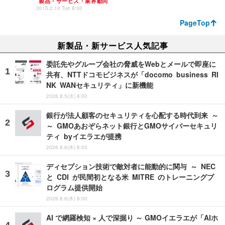
製品・サービス・業界動向
2015.2.10 Tue 8:00
PageTop
新製品・新サービス人気記事
委託先やグループ会社の脅威をWebとメールで即座に
共有、NTTドコモビジネスが「docomo business RI
NK WANセキュリティ」に新機能
2026.8.5(水) 8:00
銀行が法人顧客のセキュリティを心配する時代到来 ～
～ GMOあおぞらネット銀行とGMOサイバーセキュリ
ティ byイエラエが提携
2026.8.6(木) 8:00
ディセプション技術で敵対者に能動的に関与 ～ NEC
と CDI が民間初となる米 MITRE のトレーニングプ
ログラム提供開始
2026.8.6(木) 8:00
AI で網羅検知 × 人で深掘り ～ GMOイエラエが「AIホ