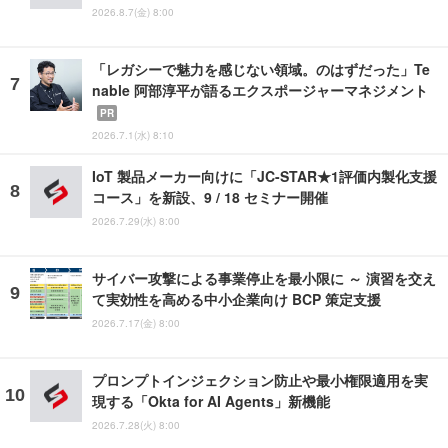
2026.8.7(金) 8:00
「レガシーで魅力を感じない領域。のはずだった」Te
nable 阿部淳平が語るエクスポージャーマネジメント
PR
2026.7.1(水) 8:10
IoT 製品メーカー向けに「JC-STAR★1評価内製化支援
コース」を新設、9 / 18 セミナー開催
2026.7.29(水) 8:00
サイバー攻撃による事業停止を最小限に ～ 演習を交え
て実効性を高める中小企業向け BCP 策定支援
2026.7.17(金) 8:00
プロンプトインジェクション防止や最小権限適用を実
現する「Okta for AI Agents」新機能
2026.7.28(火) 8:00