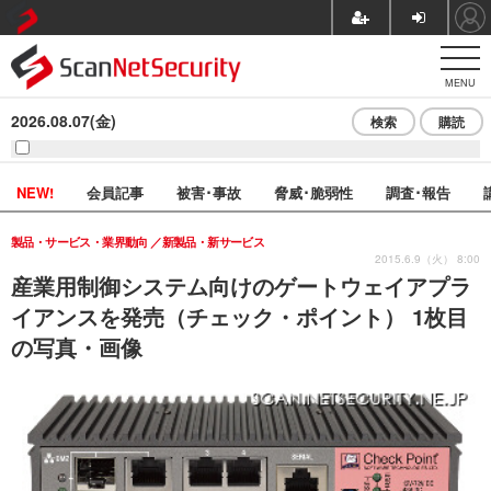
MENU
2026.08.07(金)
検索
購読
NEW!
会員記事
被害･事故
脅威･脆弱性
調査･報告
製品・サービス・業界動向
新製品・新サービス
2015.6.9（火） 8:00
産業用制御システム向けのゲートウェイアプラ
イアンスを発売（チェック・ポイント） 1枚目
の写真・画像