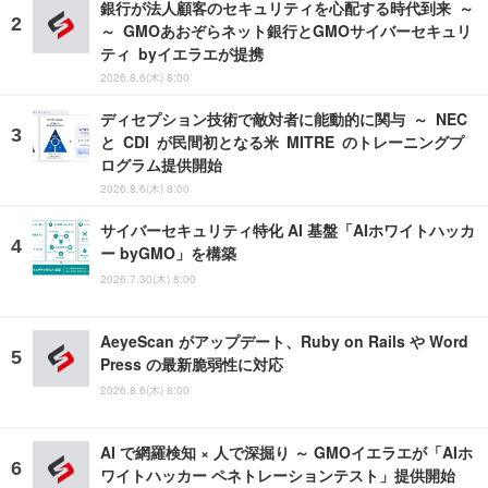
銀行が法人顧客のセキュリティを心配する時代到来 ～
～ GMOあおぞらネット銀行とGMOサイバーセキュリ
ティ byイエラエが提携
2026.8.6(木) 8:00
ディセプション技術で敵対者に能動的に関与 ～ NEC
と CDI が民間初となる米 MITRE のトレーニングプ
ログラム提供開始
2026.8.6(木) 8:00
サイバーセキュリティ特化 AI 基盤「AIホワイトハッカ
ー byGMO」を構築
2026.7.30(木) 8:00
AeyeScan がアップデート、Ruby on Rails や Word
Press の最新脆弱性に対応
2026.8.6(木) 8:00
AI で網羅検知 × 人で深掘り ～ GMOイエラエが「AIホ
ワイトハッカー ペネトレーションテスト」提供開始