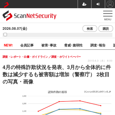
MENU
2026.08.07(金)
検索
購読
NEW!
会員記事
被害･事故
脅威･脆弱性
調査･報告
調査・レポート・白書・ガイドライン
調査・ホワイトペーパー
2015.6.3（水） 8:00
4月の特殊詐欺状況を発表、3月から全体的に件
数は減少するも被害額は増加（警察庁） 2枚目
の写真・画像