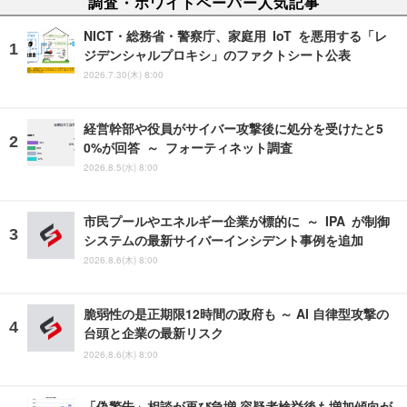
調査・ホワイトペーパー人気記事
NICT・総務省・警察庁、家庭用 IoT を悪用する「レ
ジデンシャルプロキシ」のファクトシート公表
2026.7.30(木) 8:00
経営幹部や役員がサイバー攻撃後に処分を受けたと5
0%が回答 ～ フォーティネット調査
2026.8.5(水) 8:00
市民プールやエネルギー企業が標的に ～ IPA が制御
システムの最新サイバーインシデント事例を追加
2026.8.6(木) 8:00
脆弱性の是正期限12時間の政府も ～ AI 自律型攻撃の
台頭と企業の最新リスク
2026.8.6(木) 8:00
「偽警告」相談が再び急増 容疑者検挙後も増加傾向が