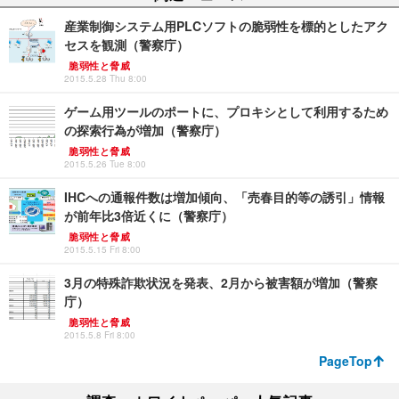
産業制御システム用PLCソフトの脆弱性を標的としたアク
セスを観測（警察庁）
脆弱性と脅威
2015.5.28 Thu 8:00
ゲーム用ツールのポートに、プロキシとして利用するため
の探索行為が増加（警察庁）
脆弱性と脅威
2015.5.26 Tue 8:00
IHCへの通報件数は増加傾向、「売春目的等の誘引」情報
が前年比3倍近くに（警察庁）
脆弱性と脅威
2015.5.15 Fri 8:00
3月の特殊詐欺状況を発表、2月から被害額が増加（警察
庁）
脆弱性と脅威
2015.5.8 Fri 8:00
PageTop