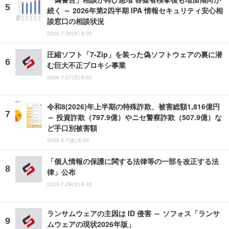
続く ～ 2026年第2四半期 IPA 情報セキュリティ安心相
談窓口の相談状況
2026.7.30(木) 8:00
圧縮ソフト「7-Zip」を装った偽ソフトウェアの裏に潜
む巨大不正プロキシ事業
2026.7.27(月) 8:00
令和8(2026)年上半期の特殊詐欺、被害総額1,816億円
～ 投資詐欺（797.9億）やニセ警察詐欺（507.9億）な
ど手口別被害額
2026.8.7(金) 8:00
「個人情報の保護に関する法律等の一部を改正する法
律」公布
2026.7.29(水) 8:05
ランサムウェアの主因は ID 侵害 ～ ソフォス「ランサ
ムウェアの現状2026年版」