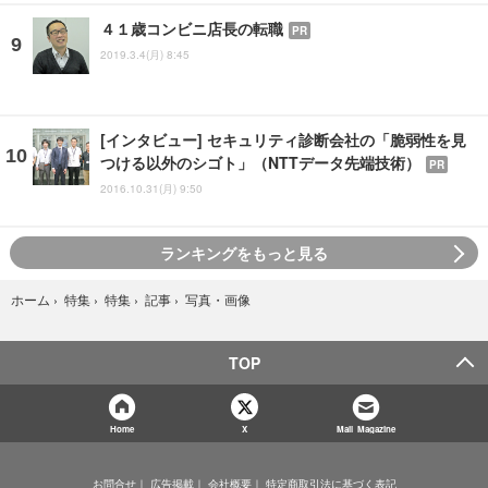
４１歳コンビニ店長の転職
PR
2019.3.4(月) 8:45
[インタビュー] セキュリティ診断会社の「脆弱性を見
つける以外のシゴト」（NTTデータ先端技術）
PR
2016.10.31(月) 9:50
ランキングをもっと見る
写真・画像
ホーム
›
特集
›
特集
›
記事
›
TOP
Home
X
Mail Magazine
お問合せ
広告掲載
会社概要
特定商取引法に基づく表記