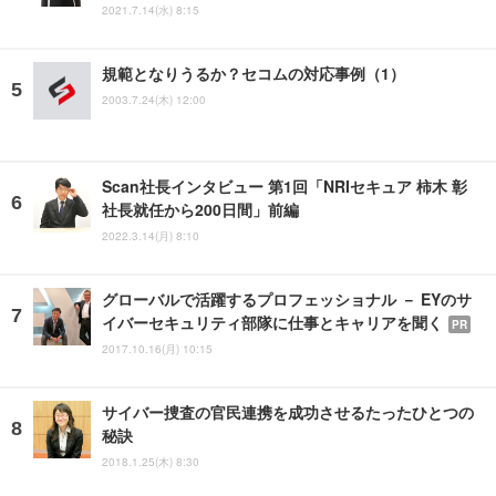
2021.7.14(水) 8:15
規範となりうるか？セコムの対応事例（1）
2003.7.24(木) 12:00
Scan社長インタビュー 第1回「NRIセキュア 柿木 彰
社長就任から200日間」前編
2022.3.14(月) 8:10
グローバルで活躍するプロフェッショナル － EYのサ
イバーセキュリティ部隊に仕事とキャリアを聞く
PR
2017.10.16(月) 10:15
サイバー捜査の官民連携を成功させるたったひとつの
秘訣
2018.1.25(木) 8:30