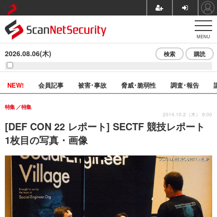
MENU
2026.08.06(木)
検索
購読
NEW!
会員記事
被害･事故
脅威･脆弱性
調査･報告
特集
特集
2014.10.2（木） 9:00
[DEF CON 22 レポート] SECTF 競技レポート
1枚目の写真・画像