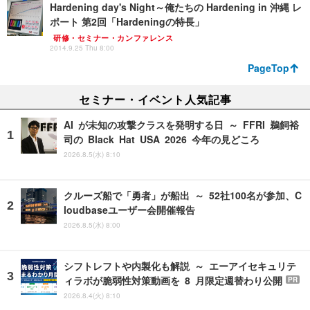
Hardening day's Night～俺たちの Hardening in 沖縄 レ
ポート 第2回「Hardeningの特長」
研修・セミナー・カンファレンス
2014.9.25 Thu 8:00
PageTop
セミナー・イベント人気記事
AI が未知の攻撃クラスを発明する日 ～ FFRI 鵜飼裕
司の Black Hat USA 2026 今年の見どころ
2026.8.5(水) 8:10
クルーズ船で「勇者」が船出 ～ 52社100名が参加、C
loudbaseユーザー会開催報告
2026.8.5(水) 8:00
シフトレフトや内製化も解説 ～ エーアイセキュリテ
ィラボが脆弱性対策動画を 8 月限定週替わり公開
PR
2026.8.4(火) 8:10