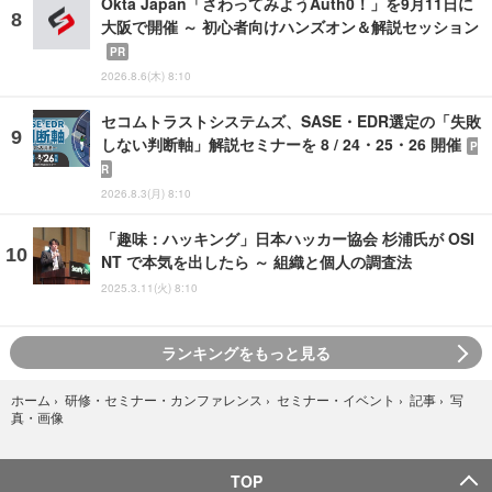
Okta Japan「さわってみようAuth0！」を9月11日に
大阪で開催 ～ 初心者向けハンズオン＆解説セッション
PR
2026.8.6(木) 8:10
セコムトラストシステムズ、SASE・EDR選定の「失敗
しない判断軸」解説セミナーを 8 / 24・25・26 開催
P
R
2026.8.3(月) 8:10
「趣味：ハッキング」日本ハッカー協会 杉浦氏が OSI
NT で本気を出したら ～ 組織と個人の調査法
2025.3.11(火) 8:10
ランキングをもっと見る
写
ホーム
›
研修・セミナー・カンファレンス
›
セミナー・イベント
›
記事
›
真・画像
TOP