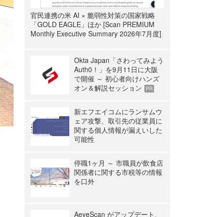
官民連携の米 AI × 脆弱性対策の国家戦略
「GOLD EAGLE」ほか [Scan PREMIUM
Monthly Executive Summary 2026年7月度]
Okta Japan「さわってみよう
Auth0！」を9月11日に大阪
で開催 ～ 初心者向けハンズ
オン＆解説セッション
PR
新エフエイコムにランサムウ
ェア攻撃、取引先の従業員に
関する個人情報が漏えいした
可能性
停職1ヶ月 ～ 市職員が飲食店
関係者に関する市税等の情報
を口外
AeyeScan がアップデート、