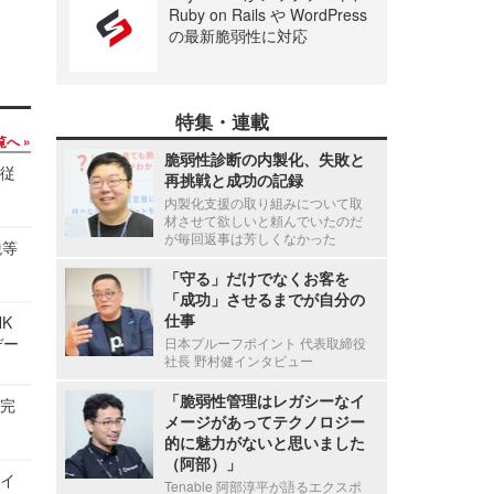
Ruby on Rails や WordPress
の最新脆弱性に対応
特集・連載
覧へ
脆弱性診断の内製化、失敗と
の従
再挑戦と成功の記録
内製化支援の取り組みについて取
材させて欲しいと頼んでいたのだ
が毎回返事は芳しくなかった
税等
「守る」だけでなくお客を
「成功」させるまでが自分の
仕事
NK
デー
日本プルーフポイント 代表取締役
社長 野村健インタビュー
「脆弱性管理はレガシーなイ
を完
メージがあってテクノロジー
的に魅力がないと思いました
（阿部）」
サイ
Tenable 阿部淳平が語るエクスポ