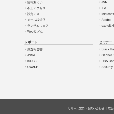
情報漏えい
JVN
不正アクセス
IPA
設定ミス
Microsof
メール誤送信
Adobe
ランサムウェア
exploit
Web改ざん
レポート
セミナー
調査報告書
Black Ha
JNSA
Gartner 
ISOG-J
RSA Con
OWASP
Security
リリース窓口・お問い合わせ
広告