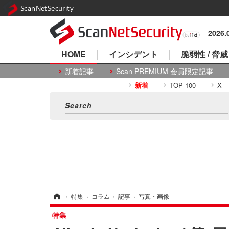
ScanNetSecurity
2026
HOME
インシデント
脆弱性 / 脅威
新着記事
Scan PREMIUM 会員限定記事
新着
TOP 100
X
ホーム
›
特集
›
コラム
›
記事
›
写真・画像
特集