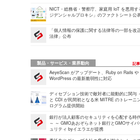
NICT・総務省・警察庁、家庭用 IoT を悪用
ジデンシャルプロキシ」のファクトシート公
「個人情報の保護に関する法律等の一部を改
法律」公布
製品・サービス・業界動向
記
AeyeScan がアップデート、Ruby on Rails や
WordPress の最新脆弱性に対応
ディセプション技術で敵対者に能動的に関与 ～
と CDI が民間初となる米 MITRE のトレーニ
ログラム提供開始
銀行が法人顧客のセキュリティを心配する時
～ ～ GMOあおぞらネット銀行とGMOサイ
ュリティ byイエラエが提携