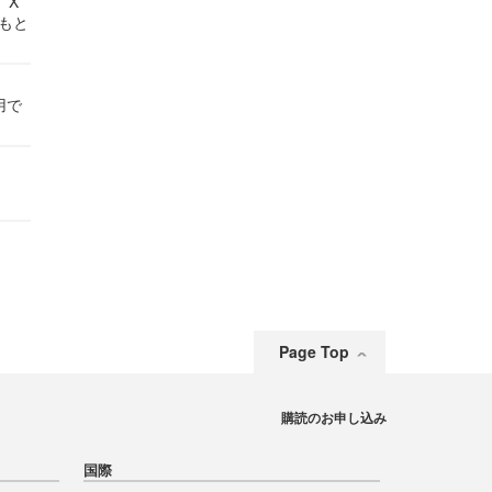
 X
かもと
件
用で
Page Top
購読のお申し込み
国際