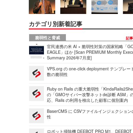
カテゴリ別新着記事
脆弱性と脅威
記
官民連携の米 AI × 脆弱性対策の国家戦略「GO
EAGLE」ほか [Scan PREMIUM Monthly Execu
Summary 2026年7月度]
VPS.org の one-click deployment テンプ
数の脆弱性
Ruby on Rails の重大脆弱性「KindaRails2Sh
の「GMOサイバー攻撃ネットde診断 ASM」
応、Rails の利用を検出した顧客に個別案内
BaserCMS に CSVファイルインジェクショ
性
ロボット掃除機 DEEBOT PRO M1、DEEBOT