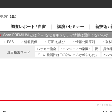
.08.07（金）
調査レポート / 白書
講演 / セミナー
新技術 /
Scan PREMIUM とは ? ～ なぜセキュリティ情報は面白くないのか
RSS
情報提供
訂正 お詫び
情報公開原則
取材
ハッカー協会
"エンジニアの楽園"
愛
賞金
注目検索ワード
「この脆弱性は〇〇社の△△が報告した」
ペン
2014.9.9 Tu