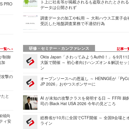
ト上に社名等が掲載されるも盗取されたとされ
S PRO
データは公開されず
調査データの加工や転用 ～ 大和ハウス工業子会
受託した地盤調査業務で不適切行為
研修・セミナー・カンファレンス
事一覧へ
記事一
 が制御
Okta Japan「さわってみようAuth0！」を9月1
追加
大阪で開催 ～ 初心者向けハンズオン＆解説セッ
ン
型攻撃の
オープンソースへの恩返し ～ HENNGEが「PyCo
JP 2026」おやつスポンサーに
けたと
AI が未知の攻撃クラスを発明する日 ～ FFRI 鵜
司の Black Hat USA 2026 今年の見どころ
加傾向
総務省が10月に全国でCTF開催 ～ 全国9会場と
リティ安
ライン