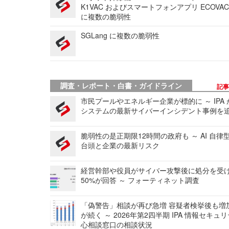
K1VAC およびスマートフォンアプリ ECOVAC
に複数の脆弱性
SGLang に複数の脆弱性
調査・レポート・白書・ガイドライン
記
市民プールやエネルギー企業が標的に ～ IPA
システムの最新サイバーインシデント事例を
脆弱性の是正期限12時間の政府も ～ AI 自律
台頭と企業の最新リスク
経営幹部や役員がサイバー攻撃後に処分を受
50%が回答 ～ フォーティネット調査
「偽警告」相談が再び急増 容疑者検挙後も増
が続く ～ 2026年第2四半期 IPA 情報セキュ
心相談窓口の相談状況