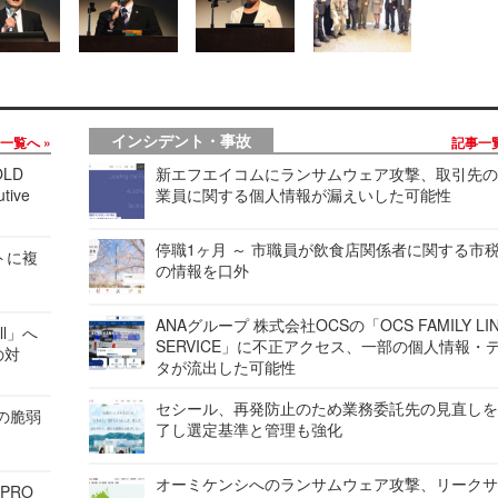
インシデント・事故
事一覧へ
記事一
LD
新エフエイコムにランサムウェア攻撃、取引先
tive
業員に関する個人情報が漏えいした可能性
停職1ヶ月 ～ 市職員が飲食店関係者に関する市
レートに複
の情報を口外
ANAグループ 株式会社OCSの「OCS FAMILY LI
ell」へ
SERVICE」に不正アクセス、一部の個人情報・
の対
タが流出した可能性
セシール、再発防止のため業務委託先の見直し
ンの脆弱
了し選定基準と管理も強化
オーミケンシへのランサムウェア攻撃、リーク
 PRO