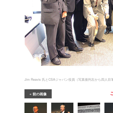
Jim Reavis 氏とCSAジャパン役員（写真後列左から四人目
前の画像