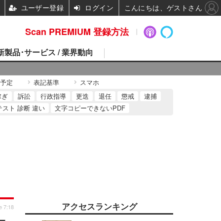
ユーザー登録
ログイン
こんにちは、ゲストさん
Scan PREMIUM 登録方法
 新製品･サービス / 業界動向
予定
表記基準
スマホ
稼ぎ
訴訟
行政指導
更迭
退任
懲戒
逮捕
テスト 診断 違い
文字コピーできないPDF
アクセスランキング
e 7:18