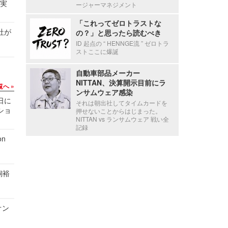
る実
ージャーマネジメント
「これってゼロトラストな
社が
の？」と思ったら読むべき
ID 起点の “ HENNGE流 ” ゼロトラ
ストここに爆誕
自動車部品メーカー
NITTAN、決算開示目前にラ
覧へ
ンサムウェア感染
1日に
それは朝出社してタイムカードを
ショ
押せないことからはじまった。
NITTAN vs ランサムウェア 戦い全
記録
n
飼裕
オン