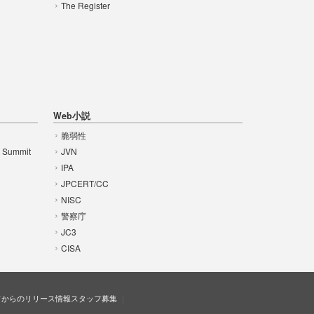
The Register
Web小説
脆弱性
t Summit
JVN
IPA
JPCERT/CC
NISC
警察庁
JC3
CISA
ドからのリリース情報
スタッフ募集