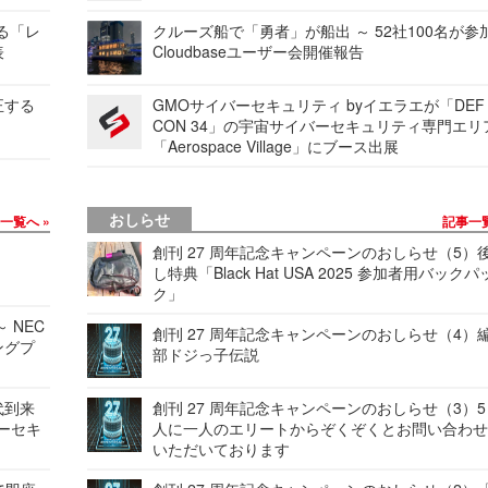
する「レ
クルーズ船で「勇者」が船出 ～ 52社100名が参
表
Cloudbaseユーザー会開催報告
正する
GMOサイバーセキュリティ byイエラエが「DEF
CON 34」の宇宙サイバーセキュリティ専門エリ
「Aerospace Village」にブース出展
おしらせ
事一覧へ
記事一
創刊 27 周年記念キャンペーンのおしらせ（5）
し特典「Black Hat USA 2025 参加者用バックパ
ク」
 NEC
創刊 27 周年記念キャンペーンのおしらせ（4）
ングプ
部ドジっ子伝説
代到来
創刊 27 周年記念キャンペーンのおしらせ（3）5
バーセキ
人に一人のエリートからぞくぞくとお問い合わ
いただいております