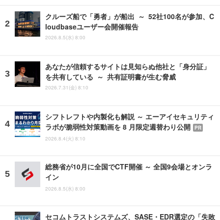
クルーズ船で「勇者」が船出 ～ 52社100名が参加、C
loudbaseユーザー会開催報告
2026.8.5(水) 8:00
あなたが信頼するサイトは見知らぬ他社と「身分証」
を共有している ～ 共有証明書が生む脅威
2026.7.31(金) 8:10
シフトレフトや内製化も解説 ～ エーアイセキュリティ
ラボが脆弱性対策動画を 8 月限定週替わり公開
PR
2026.8.4(火) 8:10
総務省が10月に全国でCTF開催 ～ 全国9会場とオンラ
イン
2026.8.5(水) 8:00
セコムトラストシステムズ、SASE・EDR選定の「失敗