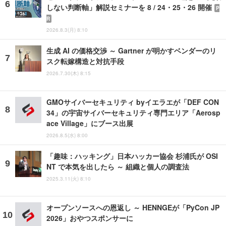
しない判断軸」解説セミナーを 8 / 24・25・26 開催
P
R
2026.8.3(月) 8:10
生成 AI の価格交渉 ～ Gartner が明かすベンダーのリ
スク転嫁構造と対抗手段
2026.7.30(木) 8:15
GMOサイバーセキュリティ byイエラエが「DEF CON
34」の宇宙サイバーセキュリティ専門エリア「Aerosp
ace Village」にブース出展
2026.8.5(水) 8:00
「趣味：ハッキング」日本ハッカー協会 杉浦氏が OSI
NT で本気を出したら ～ 組織と個人の調査法
2025.3.11(火) 8:10
オープンソースへの恩返し ～ HENNGEが「PyCon JP
2026」おやつスポンサーに