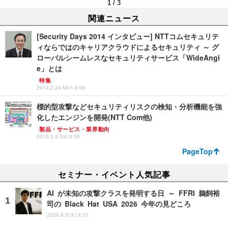
1
/
3
関連ニュース
[Security Days 2014 インタビュー] NTTコムセキュリテ
ィならではのキャリアクラウドによるセキュリティ ～ グ
ローバルシームレスなセキュリティサービス「WideAngl
e」とは
特集
2014.2.24 Mon 9:58
標的型攻撃などセキュリティリスクの検知・分析機能を強
化したエンジンを開発(NTT Com他)
製品・サービス・業界動向
2013.2.9 Sat 8:00
PageTop
セミナー・イベント人気記事
AI が未知の攻撃クラスを発明する日 ～ FFRI 鵜飼裕
司の Black Hat USA 2026 今年の見どころ
2026.8.5(水) 8:10