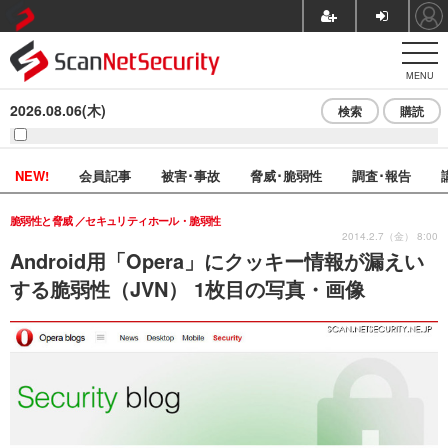
MENU
2026.08.06(木)
検索
購読
NEW!
会員記事
被害･事故
脅威･脆弱性
調査･報告
脆弱性と脅威
セキュリティホール・脆弱性
2014.2.7（金） 8:00
Android用「Opera」にクッキー情報が漏えい
する脆弱性（JVN） 1枚目の写真・画像