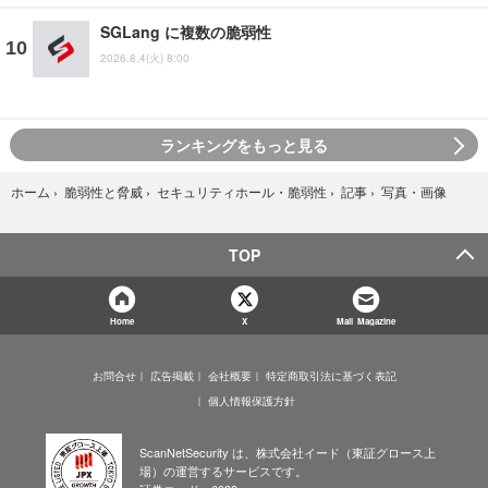
SGLang に複数の脆弱性
2026.8.4(火) 8:00
ランキングをもっと見る
写真・画像
ホーム
›
脆弱性と脅威
›
セキュリティホール・脆弱性
›
記事
›
TOP
Home
X
Mail Magazine
お問合せ
広告掲載
会社概要
特定商取引法に基づく表記
個人情報保護方針
ScanNetSecurity は、株式会社イード（東証グロース上
場）の運営するサービスです。