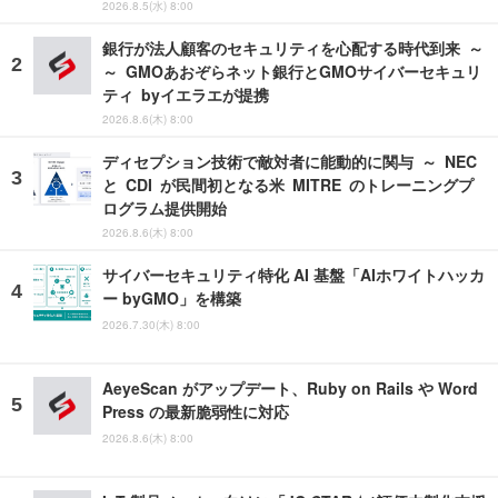
2026.8.5(水) 8:00
銀行が法人顧客のセキュリティを心配する時代到来 ～
～ GMOあおぞらネット銀行とGMOサイバーセキュリ
ティ byイエラエが提携
2026.8.6(木) 8:00
ディセプション技術で敵対者に能動的に関与 ～ NEC
と CDI が民間初となる米 MITRE のトレーニングプ
ログラム提供開始
2026.8.6(木) 8:00
サイバーセキュリティ特化 AI 基盤「AIホワイトハッカ
ー byGMO」を構築
2026.7.30(木) 8:00
AeyeScan がアップデート、Ruby on Rails や Word
Press の最新脆弱性に対応
2026.8.6(木) 8:00