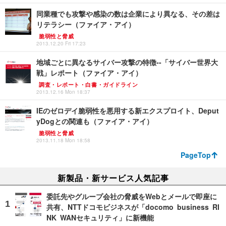
同業種でも攻撃や感染の数は企業により異なる、その差は
リテラシー（ファイア・アイ）
脆弱性と脅威
2013.12.20 Fri 17:23
地域ごとに異なるサイバー攻撃の特徴--「サイバー世界大
戦」レポート（ファイア・アイ）
調査・レポート・白書・ガイドライン
2013.12.16 Mon 18:37
IEのゼロデイ脆弱性を悪用する新エクスプロイト、Deput
yDogとの関連も（ファイア・アイ）
脆弱性と脅威
2013.11.18 Mon 18:58
PageTop
新製品・新サービス人気記事
委託先やグループ会社の脅威をWebとメールで即座に
共有、NTTドコモビジネスが「docomo business RI
NK WANセキュリティ」に新機能