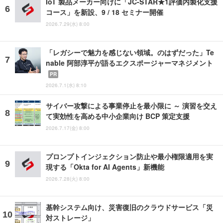
IoT 製品メーカー向けに「JC-STAR★1評価内製化支援
コース」を新設、9 / 18 セミナー開催
2026.7.29(水) 8:00
「レガシーで魅力を感じない領域。のはずだった」Te
nable 阿部淳平が語るエクスポージャーマネジメント
PR
2026.7.1(水) 8:10
サイバー攻撃による事業停止を最小限に ～ 演習を交え
て実効性を高める中小企業向け BCP 策定支援
2026.7.17(金) 8:00
プロンプトインジェクション防止や最小権限適用を実
現する「Okta for AI Agents」新機能
2026.7.28(火) 8:00
基幹システム向け、災害復旧のクラウドサービス「災
対ストレージ」