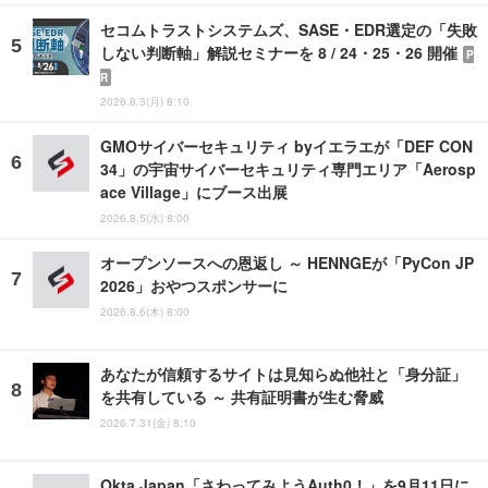
セコムトラストシステムズ、SASE・EDR選定の「失敗
しない判断軸」解説セミナーを 8 / 24・25・26 開催
P
R
2026.8.3(月) 8:10
GMOサイバーセキュリティ byイエラエが「DEF CON
34」の宇宙サイバーセキュリティ専門エリア「Aerosp
ace Village」にブース出展
2026.8.5(水) 8:00
オープンソースへの恩返し ～ HENNGEが「PyCon JP
2026」おやつスポンサーに
2026.8.6(木) 8:00
あなたが信頼するサイトは見知らぬ他社と「身分証」
を共有している ～ 共有証明書が生む脅威
2026.7.31(金) 8:10
Okta Japan「さわってみようAuth0！」を9月11日に