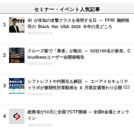
セミナー・イベント人気記事
AI が未知の攻撃クラスを発明する日 ～ FFRI 鵜飼裕
司の Black Hat USA 2026 今年の見どころ
2026.8.5(水) 8:10
クルーズ船で「勇者」が船出 ～ 52社100名が参加、C
loudbaseユーザー会開催報告
2026.8.5(水) 8:00
シフトレフトや内製化も解説 ～ エーアイセキュリテ
ィラボが脆弱性対策動画を 8 月限定週替わり公開
PR
2026.8.4(火) 8:10
総務省が10月に全国でCTF開催 ～ 全国9会場とオンラ
イン
2026.8.5(水) 8:00