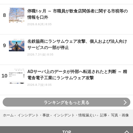
停職1ヶ月 ～ 市職員が飲食店関係者に関する市税等の
情報を口外
2026.8.6(木) 8:05
名鉄協商にランサムウェア攻撃、個人および法人向け
サービスの一部が停止
2026.7.31(金) 8:05
ADサーバ上のデータが外部へ転送されたと判断 ～ 精
電舎電子工業にランサムウェア攻撃
2026.8.7(金) 8:05
ランキングをもっと見る
写真・画像
ホーム
›
インシデント・事故
›
インシデント・情報漏えい
›
記事
›
TOP