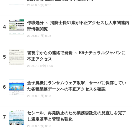
2026.8.5(水) 8:05
停職処分 ～ 消防士長31歳が不正アクセスし人事関連内
部情報閲覧
2026.8.3(月) 8:05
警視庁からの連絡で発覚 ～ K9ナチュラルジャパンに
不正アクセス
2026.7.31(金) 8:05
金子農機にランサムウェア攻撃、サーバに保存してい
た各種業務データへの不正アクセスを確認
2026.8.3(月) 8:05
セシール、再発防止のため業務委託先の見直しを完了
し選定基準と管理も強化
2026.8.5(水) 8:05