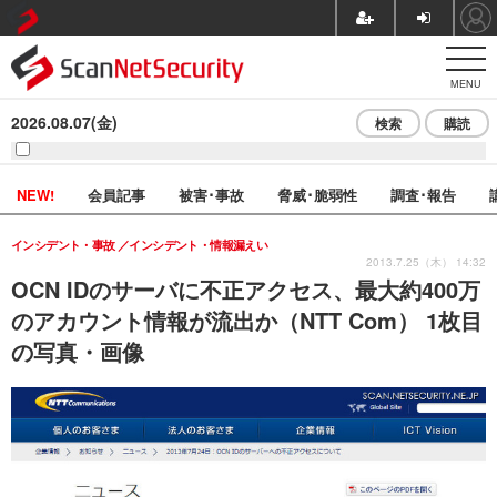
MENU
2026.08.07(金)
検索
購読
NEW!
会員記事
被害･事故
脅威･脆弱性
調査･報告
インシデント・事故
インシデント・情報漏えい
2013.7.25（木） 14:32
OCN IDのサーバに不正アクセス、最大約400万
のアカウント情報が流出か（NTT Com） 1枚目
の写真・画像