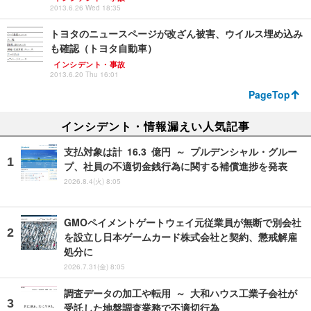
2013.6.26 Wed 18:35
トヨタのニュースページが改ざん被害、ウイルス埋め込み
も確認（トヨタ自動車）
インシデント・事故
2013.6.20 Thu 16:01
PageTop
インシデント・情報漏えい人気記事
支払対象は計 16.3 億円 ～ プルデンシャル・グルー
プ、社員の不適切金銭行為に関する補償進捗を発表
2026.8.4(火) 8:05
GMOペイメントゲートウェイ元従業員が無断で別会社
を設立し日本ゲームカード株式会社と契約、懲戒解雇
処分に
2026.7.31(金) 8:05
調査データの加工や転用 ～ 大和ハウス工業子会社が
受託した地盤調査業務で不適切行為